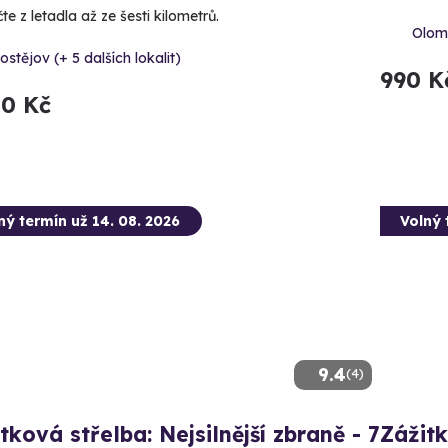
e z letadla až ze šesti kilometrů.
Olomo
ostějov (+ 5 dalších lokalit)
990 K
50 Kč
ný termín už 14. 08. 2026
Volný 
9.4
(4)
tková střelba: Nejsilnější zbraně - 7
Zážitk