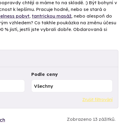
doopravdy chtějí a máme to na skladě. :) Být bohyní v
cnost k lepšímu. Pracuje hodně, nebo se stará o
elness pobyt
,
tantrickou masáž
, nebo alespoň do
 svým vzhledem? Co takhle poukázka na změnu účesu
% jistí, jestli jste vybrali dobře. Obdarovaná si
Podle ceny
Zrušit filtrování
Zobrazeno 13 zážitků.
ích