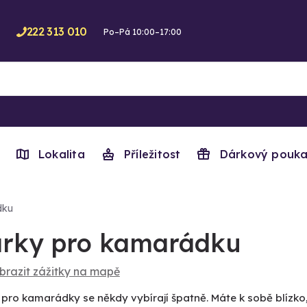
222 313 010
Po–Pá 10:00–17:00
Lokalita
Příležitost
Dárkový pouka
dku
rky pro kamarádku
brazit zážitky na mapě
pro kamarádky se někdy vybírají špatně. Máte k sobě blízko, 