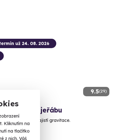
termín už 24. 08. 2026
9.5
(29)
okies
e jumping z jeřábu
zobrazení
rvní krok, zbytek zajistí gravitace.
. Kliknutím na
tí na tlačítko
ouc (50 m)
é z nich. Váš