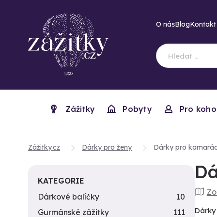
O nás
Blog
Kontakt
Zážitky
Pobyty
Pro koho
Zážitky.cz
Dárky pro ženy
Dárky pro kamará
Dá
KATEGORIE
Zo
Dárkové balíčky
10
Dárky 
Gurmánské zážitky
111