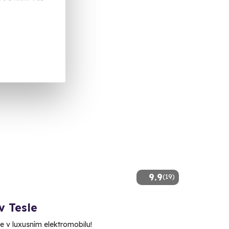
alší lokality)
 Kč
9.9
(19)
v Tesle
e v luxusním elektromobilu!