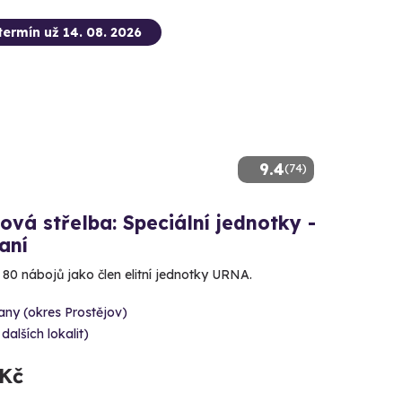
termín už 14. 08. 2026
9.4
(74)
ová střelba: Speciální jednotky -
aní
e 80 nábojů jako člen elitní jednotky URNA.
ny (okres Prostějov)
 dalších lokalit)
 Kč