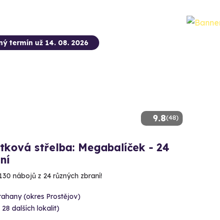
ný termín už 14. 08. 2026
9.8
(48)
tková střelba: Megabalíček - 24
ní
130 nábojů z 24 různých zbraní!
rahany (okres Prostějov)
 28 dalších lokalit)