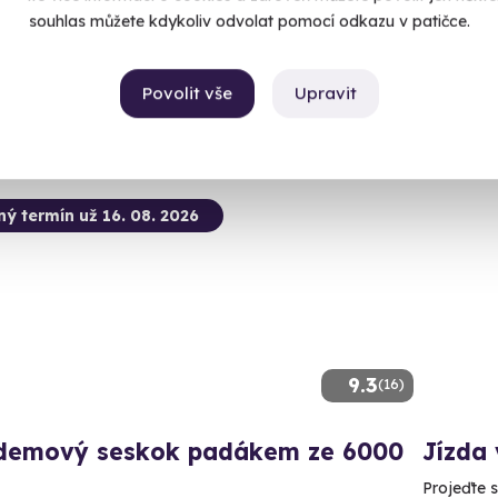
 14 dalších lokalit)
(+ 4 d
souhlas můžete kdykoliv odvolat pomocí odkazu v patičce.
90 Kč
2 990 Kč
2 399
Povolit vše
Upravit
ný termín už 16. 08. 2026
9.3
(16)
demový seskok padákem ze 6000
Jízda 
Projeďte s