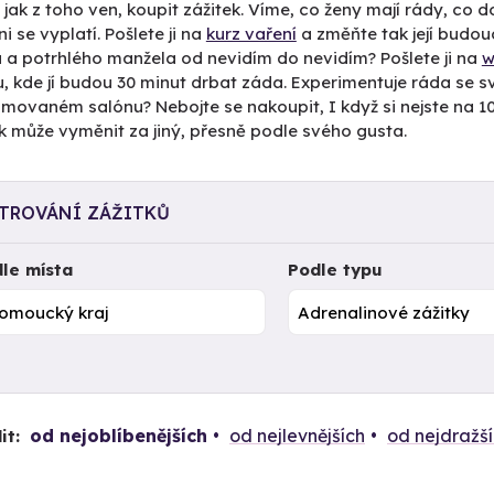
 jak z toho ven, koupit zážitek. Víme, co ženy mají rády, co 
i se vyplatí. Pošlete ji na
kurz vaření
a změňte tak její budou
 a potrhlého manžela od nevidím do nevidím? Pošlete ji na
w
u, kde jí budou 30 minut drbat záda. Experimentuje ráda se
movaném salónu? Nebojte se nakoupit, I když si nejste na 100 
k může vyměnit za jiný, přesně podle svého gusta.
LTROVÁNÍ ZÁŽITKŮ
le místa
Podle typu
od nejoblíbenějších
od nejlevnějších
od nejdražš
it: