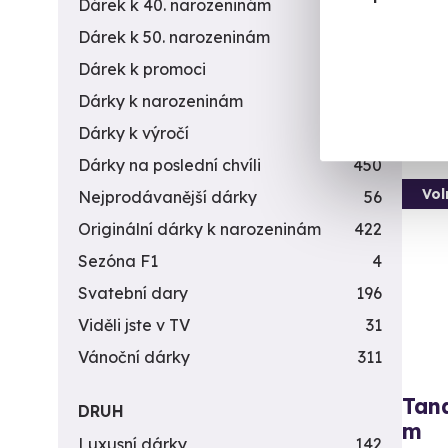
(+
Dárek k 40. narozeninám
453
Dárek k 50. narozeninám
378
1 5
Dárek k promoci
245
Dárky k narozeninám
551
Dárky k výročí
294
Dárky na poslední chvíli
450
Vol
Nejprodávanější dárky
56
Originální dárky k narozeninám
422
Sezóna F1
4
Svatební dary
196
Viděli jste v TV
31
Vánoční dárky
311
Tan
DRUH
m
Luxusní dárky
142