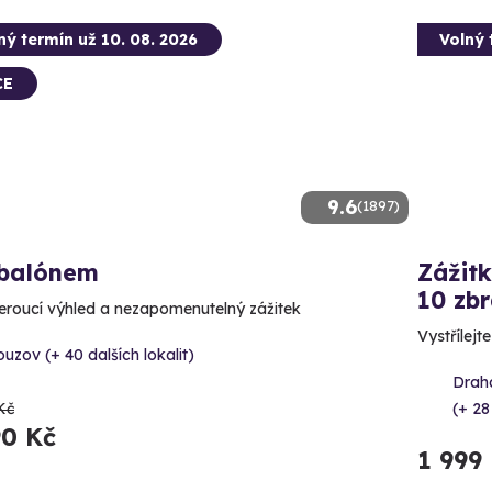
ný termín už 10. 08. 2026
Volný 
CE
9.6
(1897)
 balónem
Zážitk
10 zbr
roucí výhled a nezapomenutelný zážitek
Vystřílejt
uzov (+ 40 dalších lokalit)
Draha
Kč
(+ 28
90 Kč
1 999