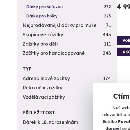
4 9
Dárky pro šéfovou
272
Dárky pro holky
223
Nejprodávanější dárky pro muže
71
Skupinové zážitky
443
Vol
Zážitky pro děti
111
AK
Zážitky pro handicapované
246
TYP
Adrenalinové zážitky
174
Relaxační zážitky
162
Ctím
Vzdělávací zážitky
151
Fly
Náš web 
Jen vy
PŘILEŽITOST
relevantního 
tlačítko
Povol
Dárek k 18. narozeninám
256
O
Upravit
se d