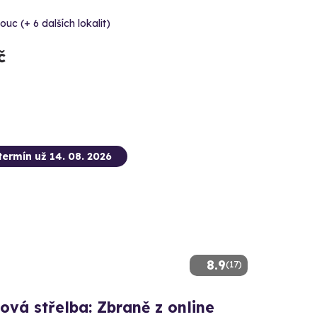
uc (+ 6 dalších lokalit)
č
termín už 14. 08. 2026
8.9
(17)
ová střelba: Zbraně z online