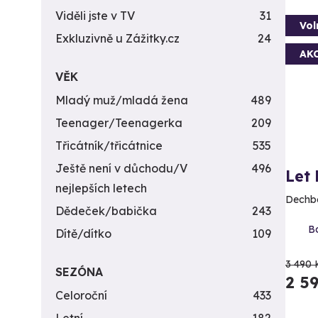
Viděli jste v TV
31
Vol
Exkluzivně u Zážitky.cz
24
AK
VĚK
Mladý muž/mladá žena
489
Teenager/Teenagerka
209
Třicátník/třicátnice
535
Ještě není v důchodu/V
496
Let
nejlepších letech
Dechbe
Dědeček/babička
243
Bo
Dítě/dítko
109
3 490 
SEZÓNA
2 5
Celoroční
433