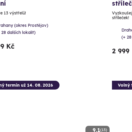
ní
stříle
e 13 výstřelů!
Vyzkoušejt
stříleček!
rahany (okres Prostějov)
Draha
 28 dalších lokalit)
(+ 28
99 Kč
2 999
ný termín už 14. 08. 2026
Volný 
9.1
(13)