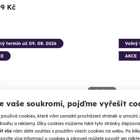
99 Kč
ný termín už 09. 08. 2026
Volný 
CE
AKCE
9.6
(352)
e vaše soukromí, pojďme vyřešit co
boarding
Bunge
používá cookies, které vám usnadní procházení stránek a umožní 
, flyboard a 4 metry pod vámi. Letíte!
Udělejte p
obsahu a reklamy. Díky cookies můžeme také tyto stránky zlepšovat
it vše
nám dáte souhlas s použitím všech cookies na webu. Po kliknu
lomouc (Náklo)
Olom
ozvíte více informací o cookies a zároveň můžete povolit jen někter