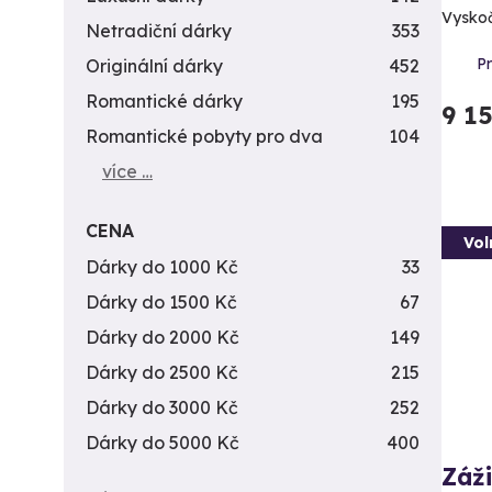
Vyskočt
Netradiční dárky
353
Pr
Originální dárky
452
Romantické dárky
195
9 1
Romantické pobyty pro dva
104
více …
CENA
Vol
Dárky do 1000 Kč
33
Dárky do 1500 Kč
67
Dárky do 2000 Kč
149
Dárky do 2500 Kč
215
Dárky do 3000 Kč
252
Dárky do 5000 Kč
400
Záži