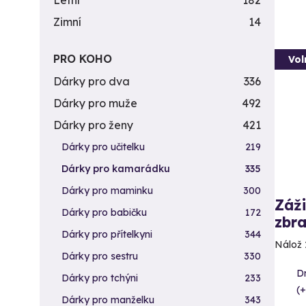
Letní
182
Zimní
14
PRO KOHO
Vol
Dárky pro dva
336
Dárky pro muže
492
Dárky pro ženy
421
Dárky pro učitelku
219
Dárky pro kamarádku
335
Dárky pro maminku
300
Záži
Dárky pro babičku
172
zbra
Dárky pro přítelkyni
344
Nálož 
Dárky pro sestru
330
D
Dárky pro tchýni
233
(+
Dárky pro manželku
343