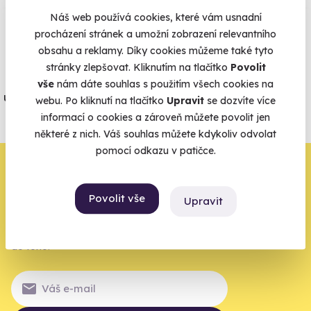
Náš web používá cookies, které vám usnadní
procházení stránek a umožní zobrazení relevantního
Vše umíme pojistit
obsahu a reklamy. Díky cookies můžeme také tyto
stránky zlepšovat. Kliknutím na tlačítko
Povolit
Jeden nikdy neví. Máme nejvyšší
vše
nám dáte souhlas s použitím všech cookies na
úrazové pojištění z nabídky zážitkových
webu. Po kliknutí na tlačítko
Upravit
se dozvíte více
agentur.
informací o cookies a zároveň můžete povolit jen
některé z nich. Váš souhlas můžete kdykoliv odvolat
Vše o pojištění
pomocí odkazu v patičce.
Zbývá jeden krok,
zbytek zařídíme my
Povolit vše
Upravit
Váš e-mail je vstupenka do světa, kde se žije naplno. Pojďte
do toho.