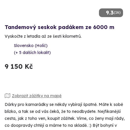
9.3
(16)
Tandemový seskok padákem ze 6000 m
Vyskočte z letadla až ze šesti kilometrů.
Slovensko (Holíč)
(+ 5 dalších lokalit)
9 150 Kč
Zobrazit zážitky na mapě
Dárky pro kamarádky se někdy vybírají špatně. Máte k sobě
blízko, a tak se od vás čeká, že to neodbydete. Nejfikanější
cesta, jak z toho ven, koupit zážitek. Víme, co ženy mají rády,
co doopravdy chtějí a máme to na skladě. :) Být bohyní v