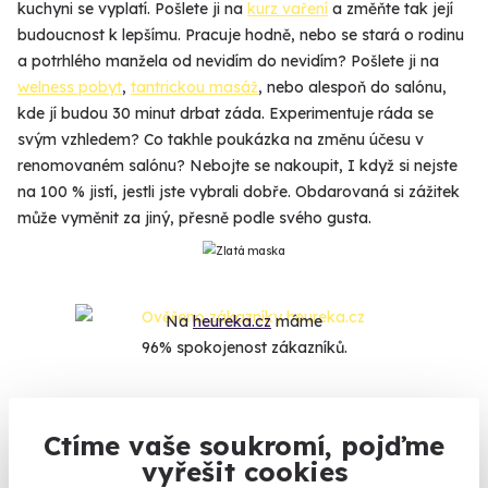
kuchyni se vyplatí. Pošlete ji na
kurz vaření
a změňte tak její
budoucnost k lepšímu. Pracuje hodně, nebo se stará o rodinu
a potrhlého manžela od nevidím do nevidím? Pošlete ji na
welness pobyt
,
tantrickou masáž
, nebo alespoň do salónu,
kde jí budou 30 minut drbat záda. Experimentuje ráda se
svým vzhledem? Co takhle poukázka na změnu účesu v
renomovaném salónu? Nebojte se nakoupit, I když si nejste
na 100 % jistí, jestli jste vybrali dobře. Obdarovaná si zážitek
může vyměnit za jiný, přesně podle svého gusta.
Na
heureka.cz
máme
96% spokojenost zákazníků.
Co si o nás myslí
Ctíme vaše soukromí, pojďme
vyřešit cookies
Zobraz ohlasy