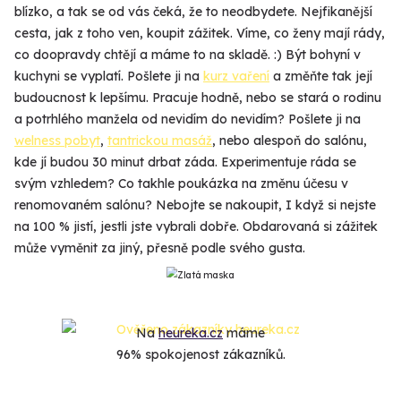
blízko, a tak se od vás čeká, že to neodbydete. Nejfikanější
cesta, jak z toho ven, koupit zážitek. Víme, co ženy mají rády,
co doopravdy chtějí a máme to na skladě. :) Být bohyní v
kuchyni se vyplatí. Pošlete ji na
kurz vaření
a změňte tak její
budoucnost k lepšímu. Pracuje hodně, nebo se stará o rodinu
a potrhlého manžela od nevidím do nevidím? Pošlete ji na
welness pobyt
,
tantrickou masáž
, nebo alespoň do salónu,
kde jí budou 30 minut drbat záda. Experimentuje ráda se
svým vzhledem? Co takhle poukázka na změnu účesu v
renomovaném salónu? Nebojte se nakoupit, I když si nejste
na 100 % jistí, jestli jste vybrali dobře. Obdarovaná si zážitek
může vyměnit za jiný, přesně podle svého gusta.
Na
heureka.cz
máme
96% spokojenost zákazníků.