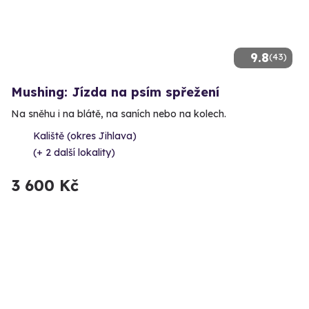
9.8
(43)
Mushing: Jízda na psím spřežení
Na sněhu i na blátě, na saních nebo na kolech.
Kaliště (okres Jihlava)
(+ 2 další lokality)
3 600 Kč