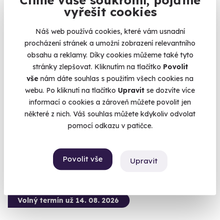
vyřešit cookies
Náš web používá cookies, které vám usnadní
8.9
(17)
procházení stránek a umožní zobrazení relevantního
obsahu a reklamy. Díky cookies můžeme také tyto
Zážitková střelba: Zbraně z online stříleček -
stránky zlepšovat. Kliknutím na tlačítko
Povolit
11 zbraní
vše
nám dáte souhlas s použitím všech cookies na
Vyzkoušejte si naživo zbraně, které znáte z oblíbených
webu. Po kliknutí na tlačítko
Upravit
se dozvíte více
stříleček!
informací o cookies a zároveň můžete povolit jen
Velká Bíteš (okres Žďár nad Sázavou)
některé z nich. Váš souhlas můžete kdykoliv odvolat
(+ 28 dalších lokalit)
pomocí odkazu v patičce.
2 999 Kč
Povolit vše
Upravit
Volný termín už 14. 08. 2026