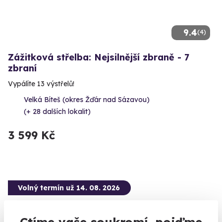
9.4
(4)
Zážitková střelba: Nejsilnější zbraně - 7
zbraní
Vypálíte 13 výstřelů!
Velká Bíteš (okres Žďár nad Sázavou)
(+ 28 dalších lokalit)
3 599 Kč
Volný termín už 14. 08. 2026
Ctíme vaše soukromí, pojďme