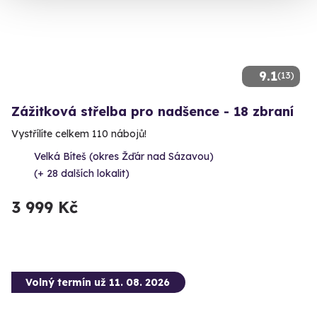
9.1
(13)
Zážitková střelba pro nadšence - 18 zbraní
Vystřílíte celkem 110 nábojů!
Velká Bíteš (okres Žďár nad Sázavou)
(+ 28 dalších lokalit)
3 999 Kč
Volný termín už 11. 08. 2026