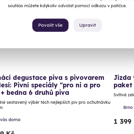
souhlas můžete kdykoliv odvolat pomocí odkazu v patičce.
luzivně u Zážitky.cz
Volný 
Povolit vše
Upravit
itek na doma
ácí degustace piva s pivovarem
Jízda
esí: Pivní speciály "pro ni a pro
paket
 + bedna 6 druhů piva
Svítivě ze
lně sestavený výběr těch nejlepších piv pro ochutnávku
u.
Brno 
 vás doma
1 399
99 Kč