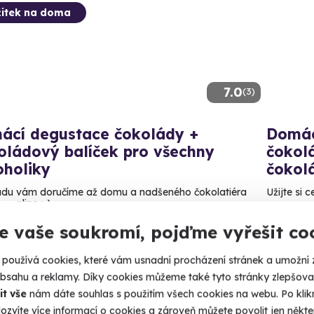
itek na doma
7.0
(3)
ácí degustace čokolády +
Domác
oládový balíček pro všechny
čokol
oholiky
čokol
du vám doručíme až domu a nadšeného čokolatiéra
Užijte si 
 online :-)
U vá
e vaše soukromí, pojďme vyřešit co
 vás doma
1 459
používá cookies, které vám usnadní procházení stránek a umožní 
59 Kč
obsahu a reklamy. Díky cookies můžeme také tyto stránky zlepšovat
it vše
nám dáte souhlas s použitím všech cookies na webu. Po kliknu
ozvíte více informací o cookies a zároveň můžete povolit jen někter