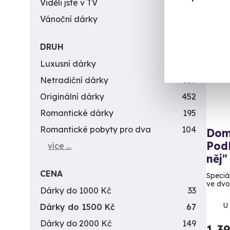
Viděli jste v TV
31
Vánoční dárky
311
Exk
Záž
DRUH
Luxusní dárky
142
Netradiční dárky
353
Originální dárky
452
Romantické dárky
195
Romantické pobyty pro dva
104
Dom
Podl
více …
něj"
CENA
Speciá
ve dvo
Dárky do 1000 Kč
33
U
Dárky do 1500 Kč
67
Dárky do 2000 Kč
149
1 3