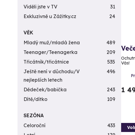
Viděli jste v TV
31
Exkluzivně u Zážitky.cz
24
VĚK
Mladý muž/mladá žena
489
Veče
Teenager/Teenagerka
209
Ochutn
Třicátník/třicátnice
535
Vás!
Ještě není v důchodu/V
496
P
nejlepších letech
1 4
Dědeček/babička
243
Dítě/dítko
109
SEZÓNA
Celoroční
433
Vol