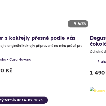
9.6
(33)
r s koktejly přesně podle vás
Degus
čokol
ejte originální koktejly připravené na míru právě pro
Ochutnávk
raha - Casa Havana
Prah
90 Kč
1 490
ný termín už 14. 09. 2026