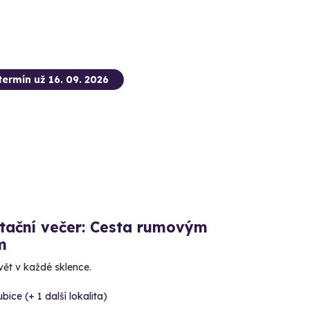
termín už 16. 09. 2026
tační večer: Cesta rumovým
m
vět v každé sklence.
bice (+ 1 další lokalita)