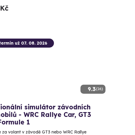
 Kč
termín už 07. 08. 2026
9.3
(16)
ionální simulátor závodních
obilů - WRC Rallye Car, GT3
Formule 1
 za volant v závodě GT3 nebo WRC Rallye