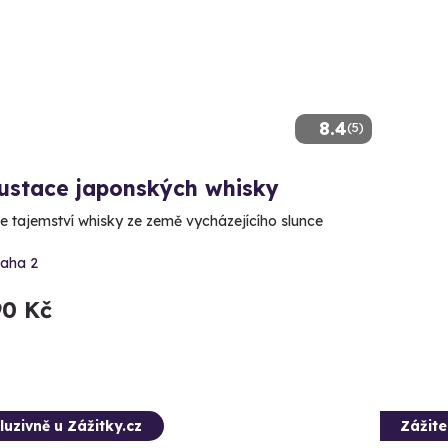
8.4
(5)
ustace japonských whisky
e tajemství whisky ze země vycházejícího slunce
raha 2
90 Kč
luzivně u Zážitky.cz
Zážit