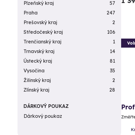
1 3
Plzeňský kraj
57
Praha
247
Prešovský kraj
2
Středočeský kraj
106
Trenčianský kraj
1
Vol
Trnavský kraj
14
Ústecký kraj
81
Vysočina
35
Žilinský kraj
2
Zlínský kraj
28
DÁRKOVÝ POUKAZ
Prof
Dárkový poukaz
Změřte 
Kr