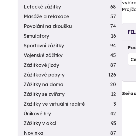
vybíra
Letecké zážitky
68
Projí
Masáže a relaxace
57
Povolání na zkoušku
74
FI
Simulátory
16
Sportovní zážitky
94
Pod
Vojenské zážitky
45
Zážitkové jízdy
87
Zážitkové pobyty
126
Zážitky na doma
20
Seřad
Zážitky se zvířaty
12
Zážitky ve virtuální realitě
3
Únikové hry
42
Zážitky v akci
93
Novinka
87