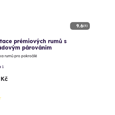
9.6
(6)
tace prémiových rumů s
ádovým párováním
a rumů pro pokročilé
a 1
 Kč