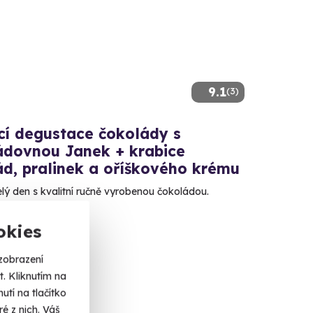
9.1
(3)
í degustace čokolády s
ádovnou Janek + krabice
ád, pralinek a oříškového krému
celý den s kvalitní ručně vyrobenou čokoládou.
s doma
okies
 Kč
zobrazení
. Kliknutím na
tí na tlačítko
é z nich. Váš