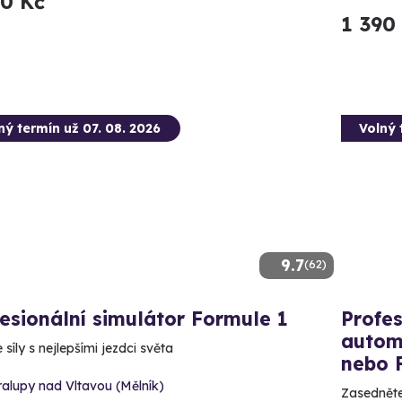
90 Kč
1 390
ný termín už 07. 08. 2026
Volný 
9.7
(62)
esionální simulátor Formule 1
Profes
autom
síly s nejlepšími jezdci světa
nebo 
alupy nad Vltavou (Mělník)
Zasedněte