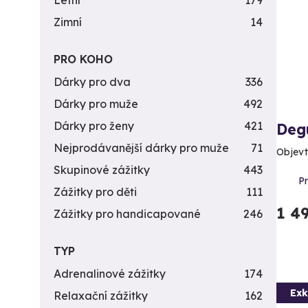
Letní
179
Zimní
14
PRO KOHO
Dárky pro dva
336
Dárky pro muže
492
Dárky pro ženy
421
Deg
Nejprodávanější dárky pro muže
71
Objevt
Skupinové zážitky
443
P
Zážitky pro děti
111
1 4
Zážitky pro handicapované
246
TYP
Adrenalinové zážitky
174
Exk
Relaxační zážitky
162