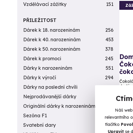
Vzdělávací zážitky
151
Záž
PŘILEŽITOST
Dárek k 18. narozeninám
256
Dárek k 40. narozeninám
453
Dárek k 50. narozeninám
378
Dom
Dárek k promoci
245
Čok
Dárky k narozeninám
551
čok
Dárky k výročí
294
Čokolá
dodáme
Dárky na poslední chvíli
450
Nejprodávanější dárky
56
Ctím
U
Originální dárky k narozeninám
422
Náš web 
1 4
Sezóna F1
4
relevantního 
tlačítko
Povol
Svatební dary
196
Upravit
se d