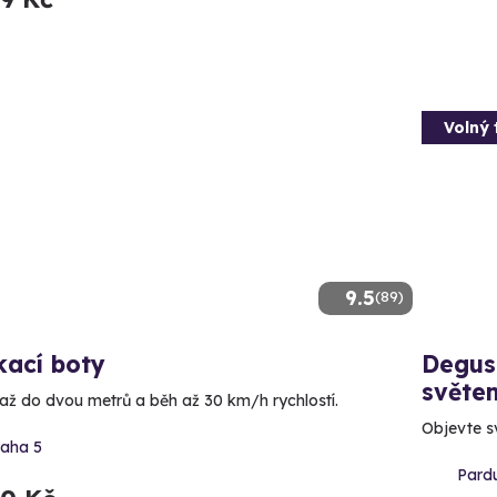
Volný 
9.5
(89)
kací boty
Degus
světe
až do dvou metrů a běh až 30 km/h rychlostí.
Objevte s
raha 5
Pardu