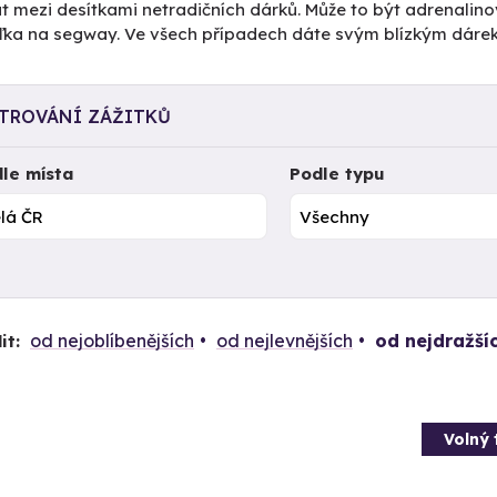
t mezi desítkami netradičních dárků. Může to být adrenalino
žďka na segway. Ve všech případech dáte svým blízkým dáre
LTROVÁNÍ ZÁŽITKŮ
le místa
Podle typu
od nejoblíbenějších
od nejlevnějších
od nejdražší
it:
Volný 