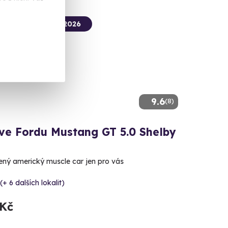
termín už 08. 08. 2026
9.6
(8)
 ve Fordu Mustang GT 5.0 Shelby
lený americký muscle car jen pro vás
(+ 6 dalších lokalit)
 Kč