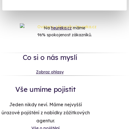
dárek, na který nikdy nezapomenou.
Na
heureka.cz
máme
96% spokojenost zákazníků.
Co si o nás myslí
Zobraz ohlasy
Vše umíme pojistit
Jeden nikdy neví. Máme nejvyšší
úrazové pojištění z nabídky zážitkových
agentur.
Vše o pojištění