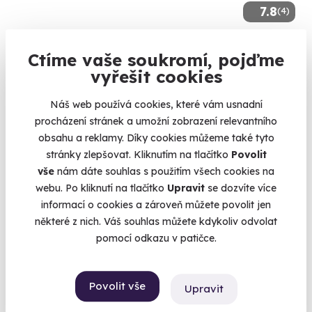
7.8
(4)
Venkovní úniková hra: Skandinávská
Ctíme vaše soukromí, pojďme
kriminálka
vyřešit cookies
Zhostěte se úlohy detektiva a vyšetřete komplikovaný případ.
Náš web používá cookies, které vám usnadní
Liberec (+ 13 dalších lokalit)
procházení stránek a umožní zobrazení relevantního
990 Kč
obsahu a reklamy. Díky cookies můžeme také tyto
stránky zlepšovat. Kliknutím na tlačítko
Povolit
vše
nám dáte souhlas s použitím všech cookies na
webu. Po kliknutí na tlačítko
Upravit
se dozvíte více
informací o cookies a zároveň můžete povolit jen
Zobrazit zážitky na mapě
některé z nich. Váš souhlas můžete kdykoliv odvolat
Zážitky do 1500 Kč. Pokud sháníte pěkný dárek do 1500Kč,
pomocí odkazu v patičce.
jste tu správně. Zážitky jsou dárky na celý život a můžete
vybírat mezi desítkami netradičních dárků. Může to být
adrenalinový bungee jump, futuristický Větrný tunel nebo
Povolit vše
Upravit
Projížďka na segway. Ve všech případech dáte svým blízkým