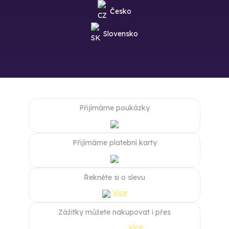
Česko
Slovensko
Přijímáme poukázky
Přijímáme platební karty
Řekněte si o slevu
Více
Zážitky můžete nakupovat i přes
Více