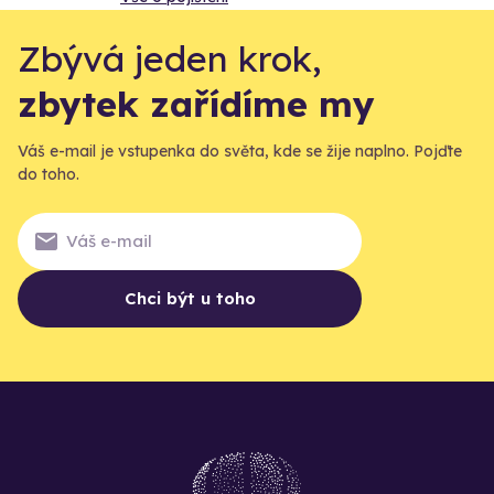
Zbývá jeden krok,
zbytek zařídíme my
Váš e-mail je vstupenka do světa, kde se žije naplno. Pojďte
do toho.
Chci být u toho