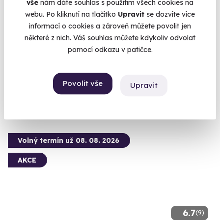
vše
nám dáte souhlas s použitím všech cookies na
webu. Po kliknutí na tlačítko
Upravit
se dozvíte více
Venkovní úniková hra: Skandinávská
informací o cookies a zároveň můžete povolit jen
kriminálka
některé z nich. Váš souhlas můžete kdykoliv odvolat
Zhostěte se úlohy detektiva a vyšetřete komplikovaný případ.
pomocí odkazu v patičce.
Plzeň (+ 13 dalších lokalit)
Povolit vše
Upravit
990 Kč
Volný termín už 08. 08. 2026
AKCE
6.7
(9)