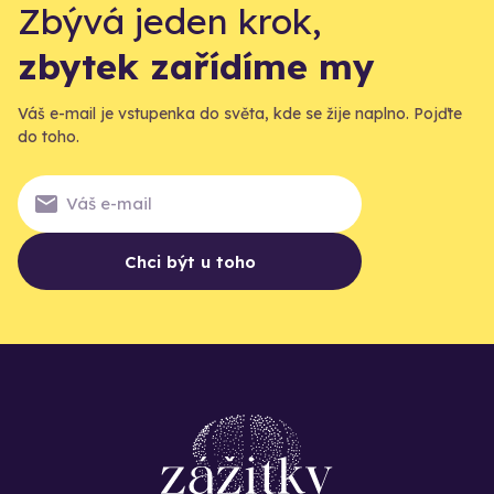
Zbývá jeden krok,
zbytek zařídíme my
Váš e-mail je vstupenka do světa, kde se žije naplno. Pojďte
do toho.
Chci být u toho