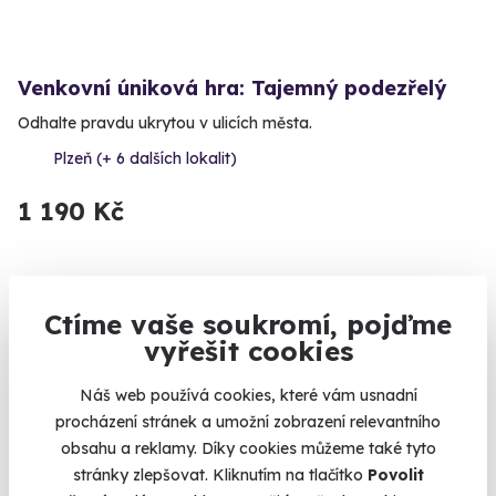
Venkovní úniková hra: Tajemný podezřelý
Odhalte pravdu ukrytou v ulicích města.
Plzeň (+ 6 dalších lokalit)
1 190 Kč
Ctíme vaše soukromí, pojďme
Volný termín už 08. 08. 2026
vyřešit cookies
Náš web používá cookies, které vám usnadní
procházení stránek a umožní zobrazení relevantního
obsahu a reklamy. Díky cookies můžeme také tyto
stránky zlepšovat. Kliknutím na tlačítko
Povolit
7.8
(4)