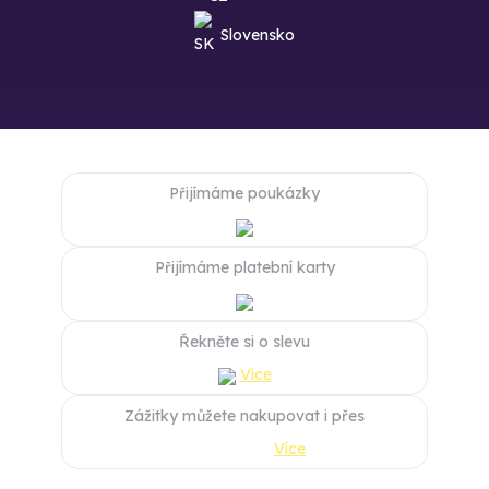
Slovensko
Přijímáme poukázky
Přijímáme platební karty
Řekněte si o slevu
Více
Zážitky můžete nakupovat i přes
Více