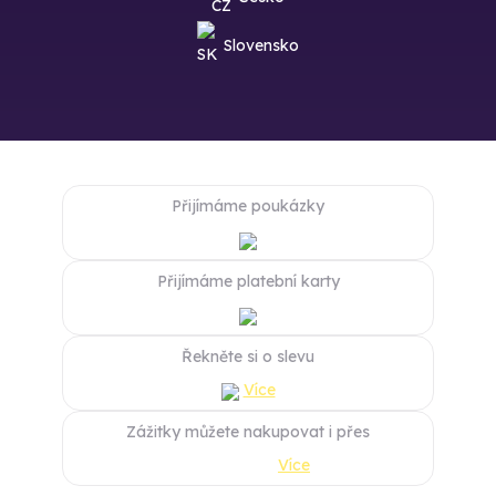
Slovensko
Přijímáme poukázky
Přijímáme platební karty
Řekněte si o slevu
Více
Zážitky můžete nakupovat i přes
Více