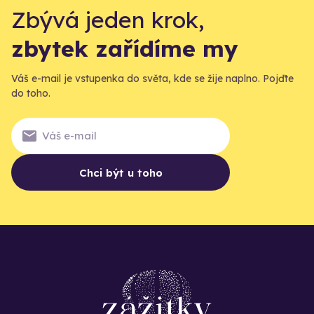
Zbývá jeden krok,
zbytek zařídíme my
Váš e-mail je vstupenka do světa, kde se žije naplno. Pojďte
do toho.
Chci být u toho