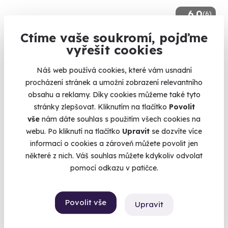
6.0
(6)
Ctíme vaše soukromí, pojďme
Venkovní úniková hra: Tajemství čokolády
vyřešit cookies
Za čokoládou bez výčitek!
Náš web používá cookies, které vám usnadní
Ostrava (+ 2 další lokality)
procházení stránek a umožní zobrazení relevantního
990 Kč
obsahu a reklamy. Díky cookies můžeme také tyto
stránky zlepšovat. Kliknutím na tlačítko
Povolit
vše
nám dáte souhlas s použitím všech cookies na
webu. Po kliknutí na tlačítko
Upravit
se dozvíte více
informací o cookies a zároveň můžete povolit jen
Volný termín už 09. 08. 2026
některé z nich. Váš souhlas můžete kdykoliv odvolat
pomocí odkazu v patičce.
AKCE
Povolit vše
Upravit
6.7
(9)