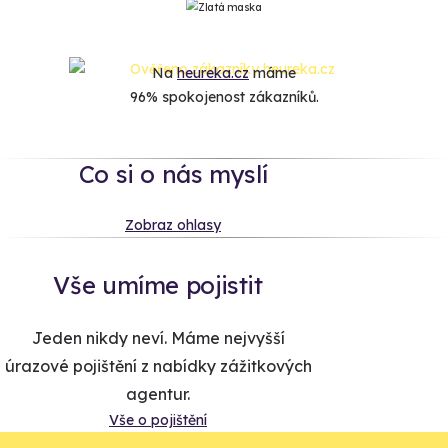
Na
heureka.cz
máme
96% spokojenost zákazníků.
Co si o nás myslí
Zobraz ohlasy
Vše umíme pojistit
Jeden nikdy neví. Máme nejvyšší
úrazové pojištění z nabídky zážitkových
agentur.
Vše o pojištění