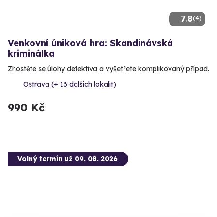
7.8
(4)
Venkovní úniková hra: Skandinávská
kriminálka
Zhostěte se úlohy detektiva a vyšetřete komplikovaný případ.
Ostrava (+ 13 dalších lokalit)
990 Kč
Volný termín už 09. 08. 2026