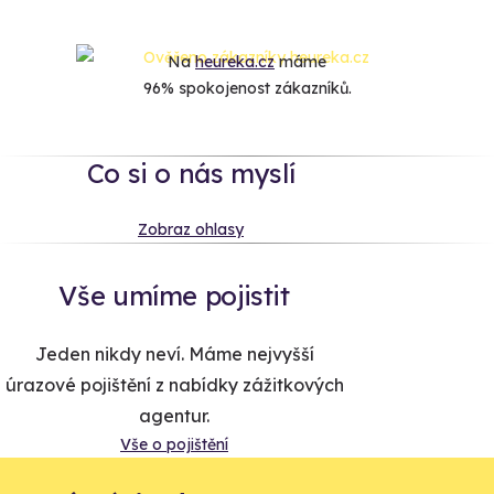
Na
heureka.cz
máme
96% spokojenost zákazníků.
Co si o nás myslí
Zobraz ohlasy
Vše umíme pojistit
Jeden nikdy neví. Máme nejvyšší
úrazové pojištění z nabídky zážitkových
agentur.
Vše o pojištění