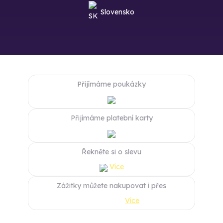
Slovensko
Přijímáme poukázky
Přijímáme platební karty
Řekněte si o slevu
Více
Zážitky můžete nakupovat i přes
Více