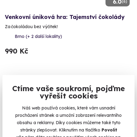
6.0
(6)
Venkovní úniková hra: Tajemství čokolády
Za čokoládou bez výčitek!
Brno (+ 2 další lokality)
990 Kč
Volný termín už 06. 08. 2026
Ctíme vaše soukromí, pojďme
vyřešit cookies
Náš web používá cookies, které vám usnadní
procházení stránek a umožní zobrazení relevantního
obsahu a reklamy. Díky cookies můžeme také tyto
8.3
(4)
stránky zlepšovat. Kliknutím na tlačítko
Povolit