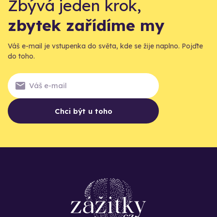
Zbývá jeden krok,
zbytek zařídíme my
Váš e-mail je vstupenka do světa, kde se žije naplno. Pojďte
do toho.
Chci být u toho