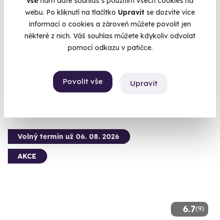
vše
nám dáte souhlas s použitím všech cookies na
Venkovní úniková hra: Vinařská cyklo-
webu. Po kliknutí na tlačítko
Upravit
se dozvíte více
únikovka
informací o cookies a zároveň můžete povolit jen
některé z nich. Váš souhlas můžete kdykoliv odvolat
Nezapomenutelný den plný záhad, čerstvého vzduchu a
sklenky výborného vína
pomocí odkazu v patičce.
Němčičky (+ 1 další lokalita)
Povolit vše
990 Kč
Upravit
Volný termín už 06. 08. 2026
AKCE
6.7
(9)