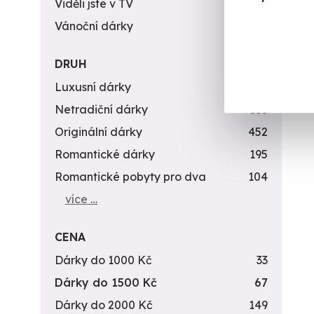
Viděli jste v TV
31
Vánoční dárky
311
DRUH
Luxusní dárky
142
Netradiční dárky
353
Originální dárky
452
Romantické dárky
195
Romantické pobyty pro dva
104
více …
CENA
Dárky do 1000 Kč
33
Dárky do 1500 Kč
67
Dárky do 2000 Kč
149