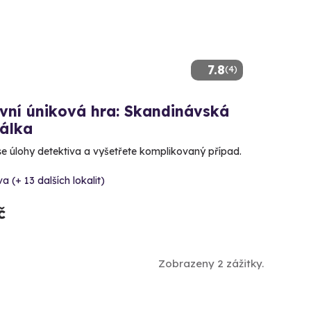
7.8
(4)
vní úniková hra: Skandinávská
nálka
se úlohy detektiva a vyšetřete komplikovaný případ.
va (+ 13 dalších lokalit)
č
Zobrazeny 2 zážitky.