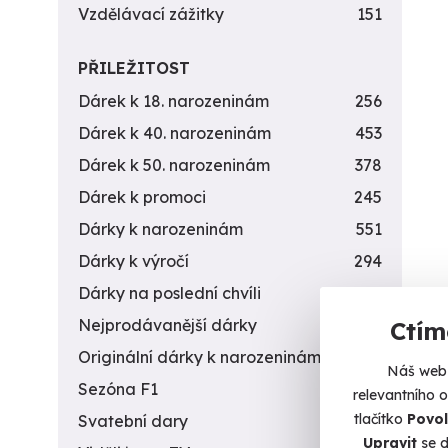
Vzdělávací zážitky
151
PŘILEŽITOST
Dárek k 18. narozeninám
256
Dárek k 40. narozeninám
453
Dárek k 50. narozeninám
378
Dárek k promoci
245
Dárky k narozeninám
551
Dárky k výročí
294
Dárky na poslední chvíli
450
Nejprodávanější dárky
56
Ctím
Originální dárky k narozeninám
422
Náš web 
Sezóna F1
4
relevantního 
tlačítko
Povol
Svatební dary
196
Upravit
se d