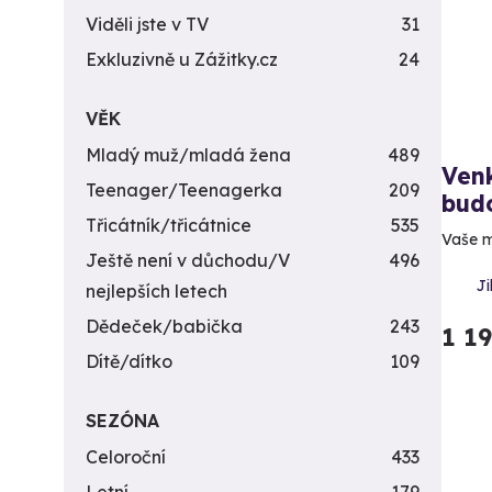
Viděli jste v TV
31
Exkluzivně u Zážitky.cz
24
VĚK
Mladý muž/mladá žena
489
Venk
Teenager/Teenagerka
209
bud
Třicátník/třicátnice
535
Vaše m
Ještě není v důchodu/V
496
Ji
nejlepších letech
Dědeček/babička
243
1 1
Dítě/dítko
109
SEZÓNA
Celoroční
433