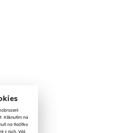
okies
zobrazení
. Kliknutím na
tí na tlačítko
é z nich. Váš