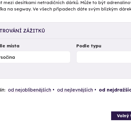
t mezi desítkami netradičních dárků. Může to být adrenalino
žďka na segway. Ve všech případech dáte svým blízkým dáre
LTROVÁNÍ ZÁŽITKŮ
le místa
Podle typu
od nejoblíbenějších
od nejlevnějších
od nejdražší
it:
Volný 