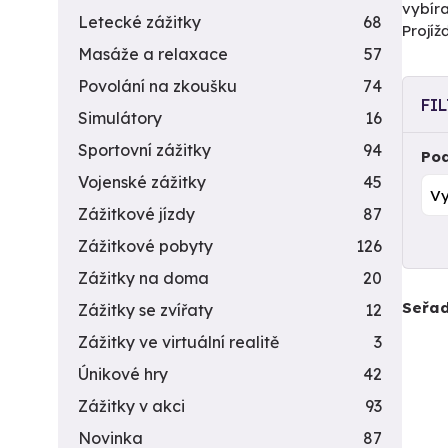
vybíra
Letecké zážitky
68
Projí
Masáže a relaxace
57
Povolání na zkoušku
74
FI
Simulátory
16
Sportovní zážitky
94
Pod
Vojenské zážitky
45
Zážitkové jízdy
87
Zážitkové pobyty
126
Zážitky na doma
20
Seřad
Zážitky se zvířaty
12
Zážitky ve virtuální realitě
3
Únikové hry
42
Zážitky v akci
93
Novinka
87