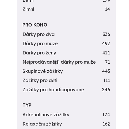
Letní
179
Zimní
14
PRO KOHO
Dárky pro dva
336
Dárky pro muže
492
Dárky pro ženy
421
Nejprodávanější dárky pro muže
71
Skupinové zážitky
443
Zážitky pro děti
111
Zážitky pro handicapované
246
TYP
Adrenalinové zážitky
174
Relaxační zážitky
162