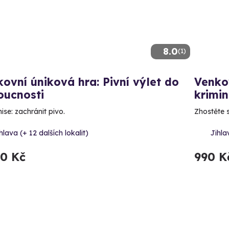
8.0
(1)
ovní úniková hra: Pivní výlet do
Venko
oucnosti
krimi
ise: zachránit pivo.
Zhostěte 
hlava (+ 12 dalších lokalit)
Jihla
90 Kč
990 K