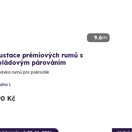
9.6
(6)
ustace prémiových rumů s
oládovým párováním
ávka rumů pro pokročilé
raha 1
90 Kč