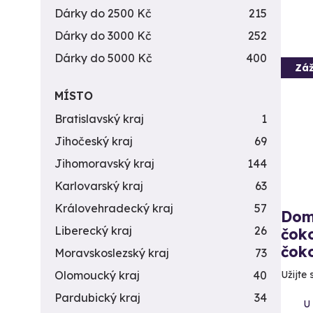
Dárky do 2500 Kč
215
Dárky do 3000 Kč
252
Dárky do 5000 Kč
400
Záž
MÍSTO
Bratislavský kraj
1
Jihočeský kraj
69
Jihomoravský kraj
144
Karlovarský kraj
63
Královehradecký kraj
57
Dom
Liberecký kraj
26
čok
čoko
Moravskoslezský kraj
73
Užijte 
Olomoucký kraj
40
Pardubický kraj
34
U