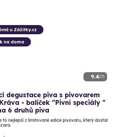
ivně u Zážitky.cz
ek na doma
9.4
(7)
í degustace piva s pivovarem
Kráva - balíček "Pivní speciály "
na 6 druhů piva
 to nejlepší z limitované edice pivovaru, který dostal
scara.