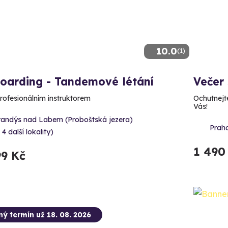
10.0
(1)
boarding - Tandemové létání
Večer 
profesionálním instruktorem
Ochutnejte
Vás!
randýs nad Labem (Proboštská jezera)
Prah
 4 další lokality)
1 490
99 Kč
ný termín už 18. 08. 2026