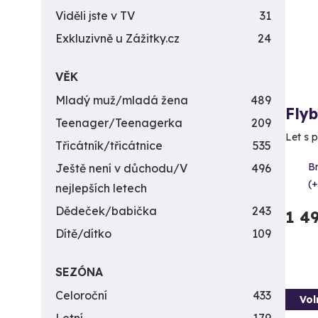
Viděli jste v TV
31
Exkluzivně u Zážitky.cz
24
VĚK
Mladý muž/mladá žena
489
Fly
Teenager/Teenagerka
209
Let s 
Třicátník/třicátnice
535
B
Ještě není v důchodu/V
496
(+
nejlepších letech
Dědeček/babička
243
1 4
Dítě/dítko
109
SEZÓNA
Celoroční
433
Vol