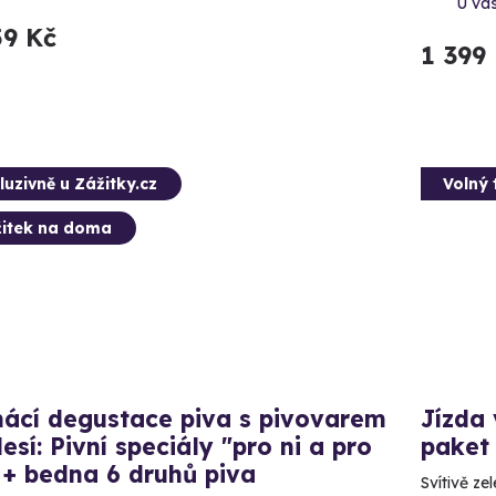
U vá
59 Kč
1 399
luzivně u Zážitky.cz
Volný 
itek na doma
ácí degustace piva s pivovarem
Jízda
esí: Pivní speciály "pro ni a pro
paket
 + bedna 6 druhů piva
Svítivě ze