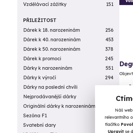
Vol
Vzdělávací zážitky
151
PŘILEŽITOST
Dárek k 18. narozeninám
256
Dárek k 40. narozeninám
453
Dárek k 50. narozeninám
378
Dárek k promoci
245
Deg
Dárky k narozeninám
551
Objevt
Dárky k výročí
294
P
Dárky na poslední chvíli
450
Nejprodávanější dárky
56
Ctím
1 4
Originální dárky k narozeninám
422
Náš web 
Sezóna F1
4
relevantního 
tlačítko
Povol
Svatební dary
196
Upravit
se d