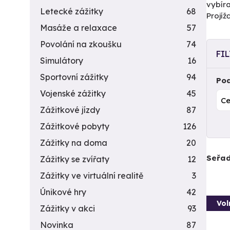
vybíra
Letecké zážitky
68
Projí
Masáže a relaxace
57
Povolání na zkoušku
74
FI
Simulátory
16
Sportovní zážitky
94
Pod
Vojenské zážitky
45
Zážitkové jízdy
87
Zážitkové pobyty
126
Zážitky na doma
20
Seřad
Zážitky se zvířaty
12
Zážitky ve virtuální realitě
3
Únikové hry
42
Vol
Zážitky v akci
93
Novinka
87