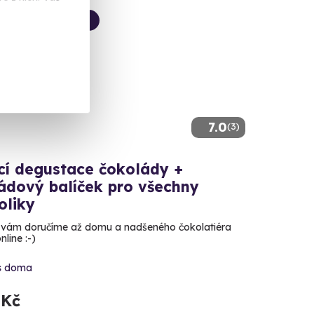
ivně u Zážitky.cz
ek na doma
7.0
(3)
í degustace čokolády +
ádový balíček pro všechny
oliky
vám doručíme až domu a nadšeného čokolatiéra
line :-)
s doma
 Kč