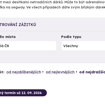
t mezi desítkami netradičních dárků. Může to být adrenalino
žďka na segway. Ve všech případech dáte svým blízkým dáre
LTROVÁNÍ ZÁŽITKŮ
le místa
Podle typu
od nejoblíbenějších
od nejlevnějších
od nejdražší
it:
ný termín už 12. 09. 2026