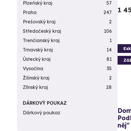
Plzeňský kraj
57
1 4
Praha
247
Prešovský kraj
2
Středočeský kraj
106
Trenčianský kraj
1
Exk
Trnavský kraj
14
Ústecký kraj
81
Záž
Vysočina
35
Žilinský kraj
2
Zlínský kraj
28
DÁRKOVÝ POUKAZ
Dom
Dárkový poukaz
Podl
něj"