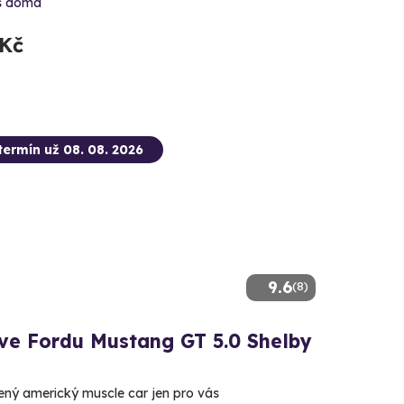
s doma
 Kč
termín už 08. 08. 2026
9.6
(8)
 ve Fordu Mustang GT 5.0 Shelby
lený americký muscle car jen pro vás