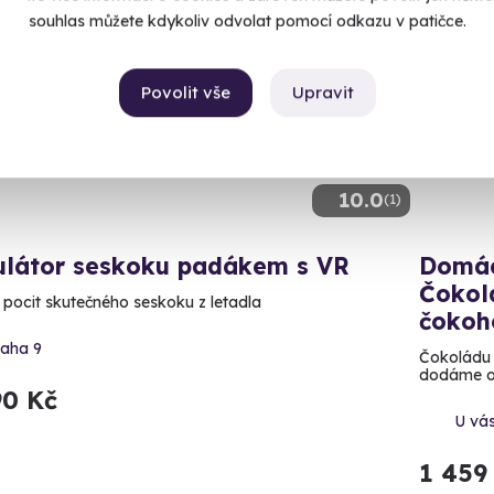
souhlas můžete kdykoliv odvolat pomocí odkazu v patičce.
ný termín už 08. 08. 2026
Exkluz
Zážit
Povolit vše
Upravit
10.0
(1)
ulátor seskoku padákem s VR
Domác
Čokol
e pocit skutečného seskoku z letadla
čokoh
raha 9
Čokoládu 
dodáme on
90 Kč
U vá
1 459