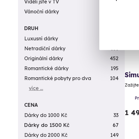
Viděli jste v TV
31
Vol
Vánoční dárky
311
DRUH
Luxusní dárky
142
Netradiční dárky
353
Originální dárky
452
Romantické dárky
195
Sim
Romantické pobyty pro dva
104
Zažijt
více …
P
CENA
1 4
Dárky do 1000 Kč
33
Dárky do 1500 Kč
67
Dárky do 2000 Kč
149