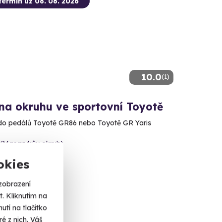
termín už 08. 08. 2026
10.0
(1)
na okruhu ve sportovní Toyotě
do pedálů Toyotě GR86 nebo Toyotě GR Yaris
 (Masarykův okruh)
alší lokality)
okies
 Kč
zobrazení
. Kliknutím na
tí na tlačítko
é z nich. Váš