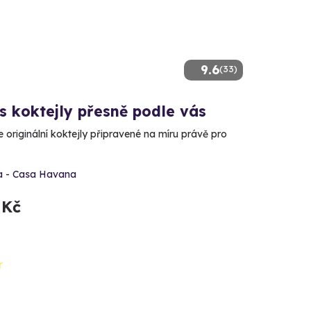
9.6
(33)
s koktejly přesně podle vás
 originální koktejly připravené na míru právě pro
a - Casa Havana
 Kč