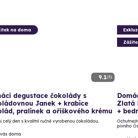
itek na doma
Exkluz
Zážit
9.1
(3)
ácí degustace čokolády s
Domác
oládovnou Janek + krabice
Zlatá 
lád, pralinek a oříškového krému
+ bed
si celý den s kvalitní ručně vyrobenou čokoládou.
Ochutnejte
pivního O
 vás doma