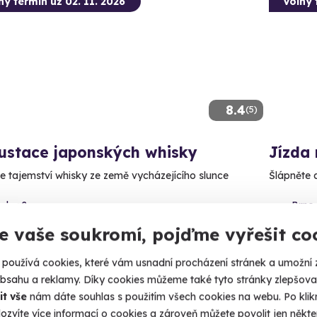
ný termín už 02. 11. 2026
Volný 
8.4
(5)
ustace japonských whisky
Jízda 
e tajemství whisky ze země vycházejícího slunce
Šlápněte 
raha 2
Brno
(+ 4 d
e vaše soukromí, pojďme vyřešit co
90 Kč
1 490
používá cookies, které vám usnadní procházení stránek a umožní 
obsahu a reklamy. Díky cookies můžeme také tyto stránky zlepšovat
it vše
nám dáte souhlas s použitím všech cookies na webu. Po kliknu
ozvíte více informací o cookies a zároveň můžete povolit jen někter