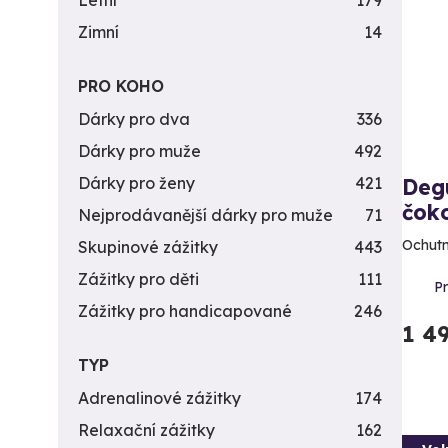
Letní
179
Zimní
14
PRO KOHO
Dárky pro dva
336
Dárky pro muže
492
Dárky pro ženy
421
Deg
čok
Nejprodávanější dárky pro muže
71
Ochutn
Skupinové zážitky
443
Zážitky pro děti
111
P
Zážitky pro handicapované
246
1 4
TYP
Adrenalinové zážitky
174
Relaxační zážitky
162