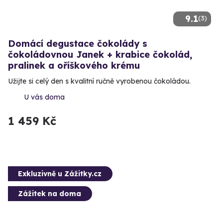
9.1
(3)
Domácí degustace čokolády s
čokoládovnou Janek + krabice čokolád,
pralinek a oříškového krému
Užijte si celý den s kvalitní ručně vyrobenou čokoládou.
U vás doma
1 459 Kč
Exkluzivně u Zážitky.cz
Zážitek na doma