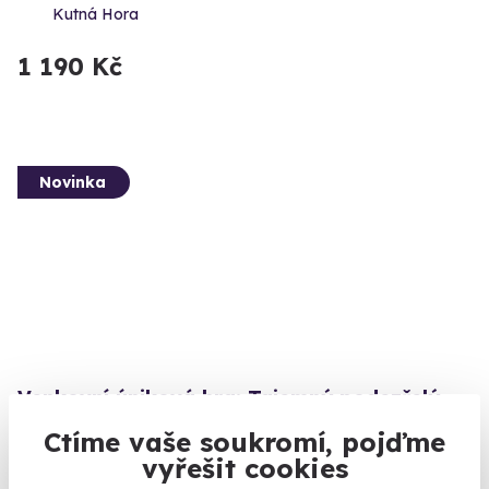
Kutná Hora
1 190 Kč
Novinka
Venkovní úniková hra: Tajemný podezřelý
Odhalte pravdu ukrytou v ulicích města.
Ctíme vaše soukromí, pojďme
vyřešit cookies
Brno (+ 6 dalších lokalit)