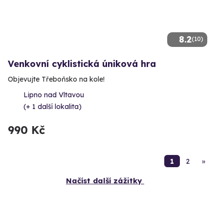
8.2
(10)
Venkovní cyklistická úniková hra
Objevujte Třeboňsko na kole!
Lipno nad Vltavou
(+ 1 další lokalita)
990 Kč
1
2
»
Načíst další zážitky