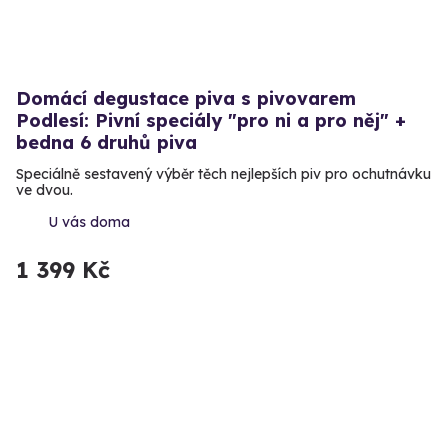
Domácí degustace piva s pivovarem
Podlesí: Pivní speciály "pro ni a pro něj" +
bedna 6 druhů piva
Speciálně sestavený výběr těch nejlepších piv pro ochutnávku
ve dvou.
U vás doma
1 399 Kč