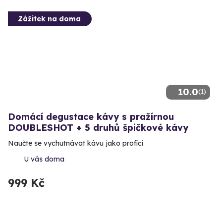
Zážitek na doma
10.0
(1)
Domácí degustace kávy s pražírnou
DOUBLESHOT + 5 druhů špičkové kávy
Naučte se vychutnávat kávu jako profíci
U vás doma
999 Kč