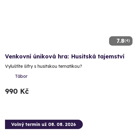
7.8
(4)
Venkovní úniková hra: Husitská tajemství
Vyluštíte šifry s husitskou tematikou?
Tábor
990 Kč
Volný termín už 08. 08. 2026