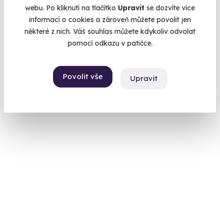
webu. Po kliknutí na tlačítko
Upravit
se dozvíte více
informací o cookies a zároveň můžete povolit jen
Jízda na motokáře
některé z nich. Váš souhlas můžete kdykoliv odvolat
Blízko k zemi, vysoko v adrenalinu
pomocí odkazu v patičce.
Praha (Pondělí - Pátek)
390 Kč
Povolit vše
Upravit