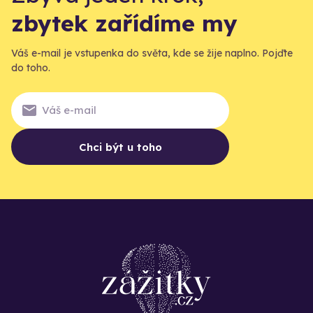
zbytek zařídíme my
Váš e-mail je vstupenka do světa, kde se žije naplno. Pojďte
do toho.
Chci být u toho