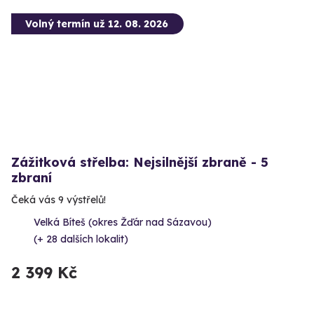
Volný termín už 12. 08. 2026
Zážitková střelba: Nejsilnější zbraně - 5
zbraní
Čeká vás 9 výstřelů!
Velká Bíteš (okres Žďár nad Sázavou)
(+ 28 dalších lokalit)
2 399 Kč