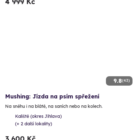
4 999 Kč
9.8
(43)
Mushing: Jízda na psím spřežení
Na sněhu i na blátě, na saních nebo na kolech.
Kaliště (okres Jihlava)
(+ 2 další lokality)
3 600 Kč