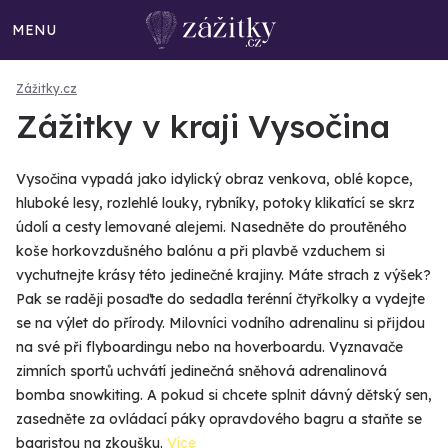
MENU
Zážitky.cz
Zážitky v kraji Vysočina
Vysočina vypadá jako idylický obraz venkova, oblé kopce,
hluboké lesy, rozlehlé louky, rybníky, potoky klikatící se skrz
údolí a cesty lemované alejemi. Nasedněte do proutěného
koše horkovzdušného balónu a při plavbě vzduchem si
vychutnejte krásy této jedinečné krajiny. Máte strach z výšek?
Pak se raději posaďte do sedadla terénní čtyřkolky a vydejte
se na výlet do přírody. Milovníci vodního adrenalinu si přijdou
na své při flyboardingu nebo na hoverboardu. Vyznavače
zimních sportů uchvátí jedinečná sněhová adrenalinová
bomba snowkiting. A pokud si chcete splnit dávný dětský sen,
zasedněte za ovládací páky opravdového bagru a staňte se
bagristou na zkoušku.
Více