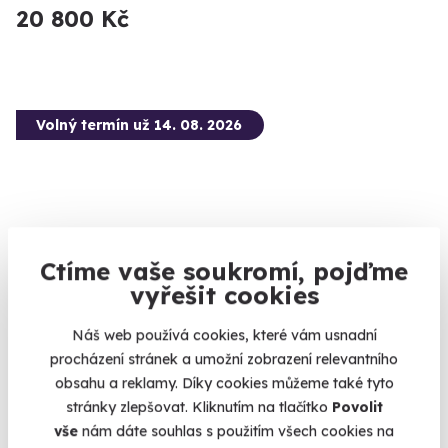
20 800 Kč
Volný termín už 14. 08. 2026
Ctíme vaše soukromí, pojďme
8.9
(17)
vyřešit cookies
Zážitková střelba: Zbraně z online stříleček -
Náš web používá cookies, které vám usnadní
11 zbraní
procházení stránek a umožní zobrazení relevantního
Vyzkoušejte si naživo zbraně, které znáte z oblíbených
obsahu a reklamy. Díky cookies můžeme také tyto
stříleček!
stránky zlepšovat. Kliknutím na tlačítko
Povolit
Velká Bíteš (okres Žďár nad Sázavou)
vše
nám dáte souhlas s použitím všech cookies na