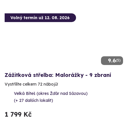
Volný termín už 12. 08. 2026
9.6
(5)
Zážitková střelba: Malorážky - 9 zbraní
Vystřílíte celkem 72 nábojů!
Velká Bíteš (okres Žďár nad Sázavou)
(+ 27 dalších lokalit)
1 799 Kč