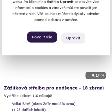
(+ 28 dalších lokalit)
webu. Po kliknutí na tlačítko
Upravit
se dozvíte více
informací o cookies a zároveň můžete povolit jen
2 999 Kč
některé z nich. Váš souhlas můžete kdykoliv odvolat
pomocí odkazu v patičce.
Povolit vše
Upravit
Volný termín už 14. 08. 2026
9.1
(13)
Zážitková střelba pro nadšence - 18 zbraní
Vystřílíte celkem 110 nábojů!
Velká Bíteš (okres Žďár nad Sázavou)
(+ 28 dalších lokalit)