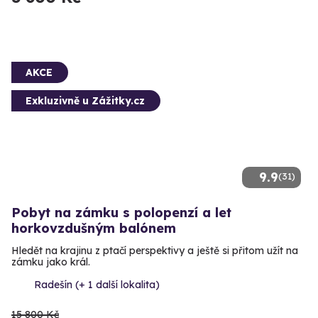
AKCE
Exkluzivně u Zážitky.cz
9.9
(31)
Pobyt na zámku s polopenzí a let
horkovzdušným balónem
Hledět na krajinu z ptačí perspektivy a ještě si přitom užít na
zámku jako král.
Radešín (+ 1 další lokalita)
15 800 Kč