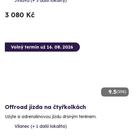
Jihlava (+ 3 další lokality)
3 080 Kč
Volný termín už 16. 08. 2026
9.5
(106)
Offroad jízda na čtyřkolkách
Užijte si adrenalinovou jízdu drsným terénem.
Vílanec (+ 1 další lokalita)