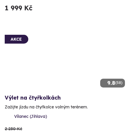
1 999 Kč
AKCE
9.8
(58)
Výlet na čtyřkolkách
Zažijte jízdu na čtyřkolce volným terénem.
Vílanec (Jihlava)
2 230 Kč