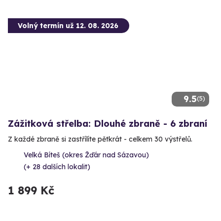
Volný termín už 12. 08. 2026
9.5
(5)
Zážitková střelba: Dlouhé zbraně - 6 zbraní
Z každé zbraně si zastřílíte pětkrát - celkem 30 výstřelů.
Velká Bíteš (okres Žďár nad Sázavou)
(+ 28 dalších lokalit)
1 899 Kč