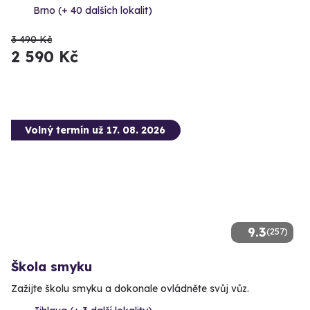
Brno (+ 40 dalších lokalit)
3 490 Kč
2 590 Kč
Volný termín už 17. 08. 2026
9.3
(257)
Škola smyku
Zažijte školu smyku a dokonale ovládněte svůj vůz.