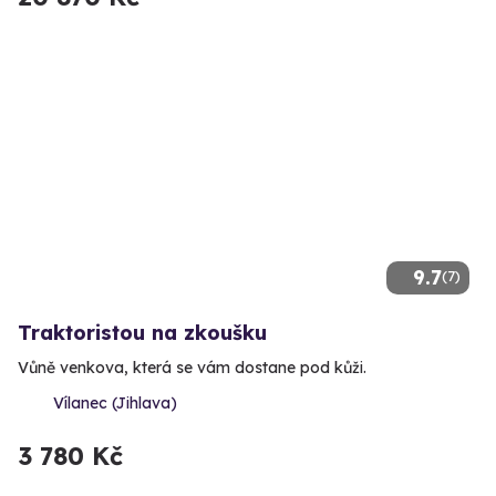
9.7
(7)
Traktoristou na zkoušku
Vůně venkova, která se vám dostane pod kůži.
Vílanec (Jihlava)
3 780 Kč