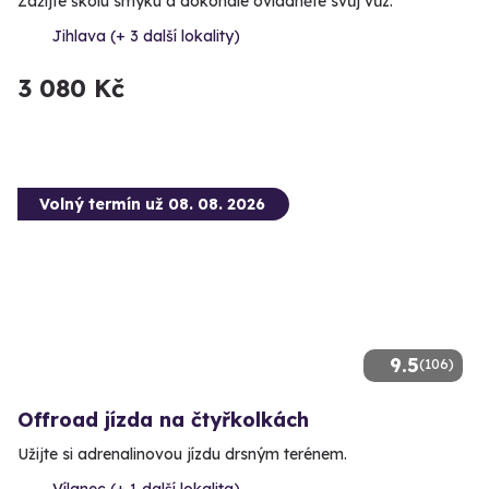
Zažijte školu smyku a dokonale ovládněte svůj vůz.
Jihlava (+ 3 další lokality)
3 080 Kč
Volný termín už 08. 08. 2026
9.5
(106)
Offroad jízda na čtyřkolkách
Užijte si adrenalinovou jízdu drsným terénem.
Vílanec (+ 1 další lokalita)