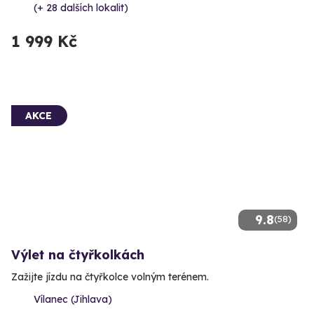
(+ 28 dalších lokalit)
1 999 Kč
AKCE
9.8
(58)
Výlet na čtyřkolkách
Zažijte jízdu na čtyřkolce volným terénem.
Vílanec (Jihlava)