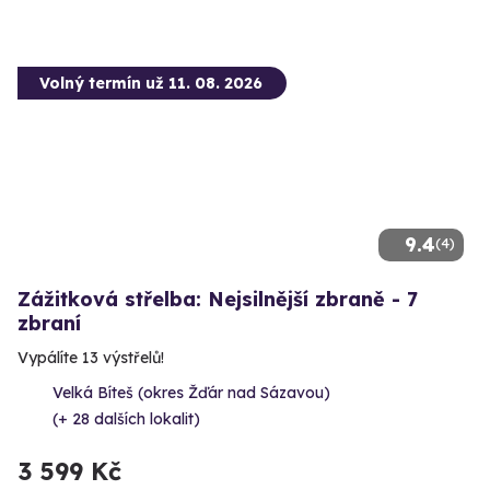
Volný termín už 11. 08. 2026
9.4
(4)
Zážitková střelba: Nejsilnější zbraně - 7
zbraní
Vypálíte 13 výstřelů!
Velká Bíteš (okres Žďár nad Sázavou)
(+ 28 dalších lokalit)
3 599 Kč