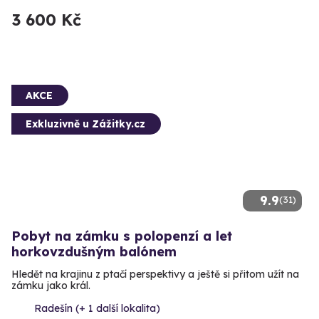
3 600 Kč
AKCE
Exkluzivně u Zážitky.cz
9.9
(31)
Pobyt na zámku s polopenzí a let
horkovzdušným balónem
Hledět na krajinu z ptačí perspektivy a ještě si přitom užít na
zámku jako král.
Radešín (+ 1 další lokalita)