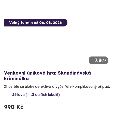
Volný termín už 06. 08. 2026
7.8
(4)
Venkovní úniková hra: Skandinávská
kriminálka
Zhostěte se úlohy detektiva a vyšetřete komplikovaný případ.
Jihlava (+ 13 dalších lokalit)
990 Kč