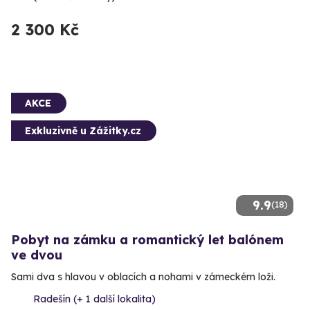
2 300 Kč
AKCE
Exkluzivně u Zážitky.cz
9.9
(18)
Pobyt na zámku a romantický let balónem
ve dvou
Sami dva s hlavou v oblacích a nohami v zámeckém loži.
Radešín (+ 1 další lokalita)