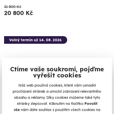
21 800 Kč
20 800 Kč
Volný termín už 14. 08. 2026
Ctíme vaše soukromí, pojďme
vyřešit cookies
8.9
(17)
Náš web používá cookies, které vám usnadní
Zážitková střelba: Zbraně z online stříleček -
procházení stránek a umožní zobrazení relevantního
11 zbraní
obsahu a reklamy. Díky cookies můžeme také tyto
stránky zlepšovat. Kliknutím na tlačítko
Povolit
Vyzkoušejte si naživo zbraně, které znáte z oblíbených
stříleček!
vše
nám dáte souhlas s použitím všech cookies na