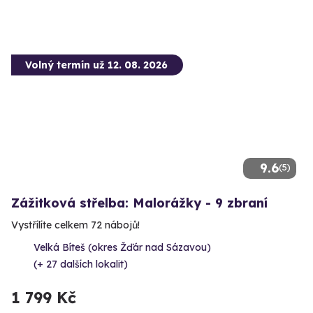
Volný termín už 12. 08. 2026
9.6
(5)
Zážitková střelba: Malorážky - 9 zbraní
Vystřílíte celkem 72 nábojů!
Velká Bíteš (okres Žďár nad Sázavou)
(+ 27 dalších lokalit)
1 799 Kč