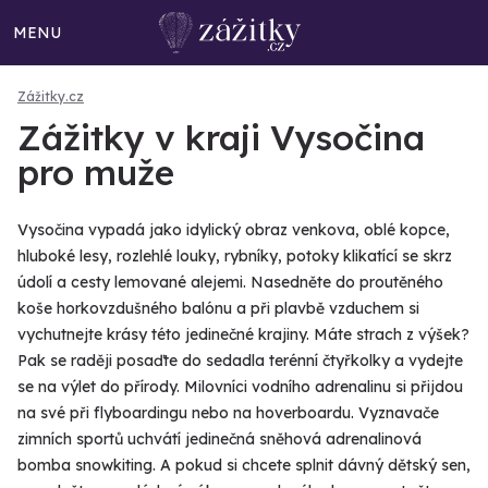
MENU
Zážitky.cz
Zážitky v kraji Vysočina
pro muže
Vysočina vypadá jako idylický obraz venkova, oblé kopce,
hluboké lesy, rozlehlé louky, rybníky, potoky klikatící se skrz
údolí a cesty lemované alejemi. Nasedněte do proutěného
koše horkovzdušného balónu a při plavbě vzduchem si
vychutnejte krásy této jedinečné krajiny. Máte strach z výšek?
Pak se raději posaďte do sedadla terénní čtyřkolky a vydejte
se na výlet do přírody. Milovníci vodního adrenalinu si přijdou
na své při flyboardingu nebo na hoverboardu. Vyznavače
zimních sportů uchvátí jedinečná sněhová adrenalinová
bomba snowkiting. A pokud si chcete splnit dávný dětský sen,