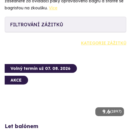
zasedněte za ovládací páky opravdového bagru a staňte se
bagristou na zkoušku.
Více
FILTROVÁNÍ ZÁŽITKŮ
KATEGORIE ZÁŽITKŮ
Volný termín už 07. 08. 2026
AKCE
9.6
(1897)
Let balónem