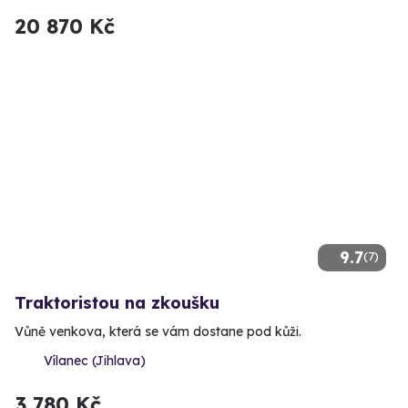
20 870 Kč
9.7
(7)
Traktoristou na zkoušku
Vůně venkova, která se vám dostane pod kůži.
Vílanec (Jihlava)
3 780 Kč