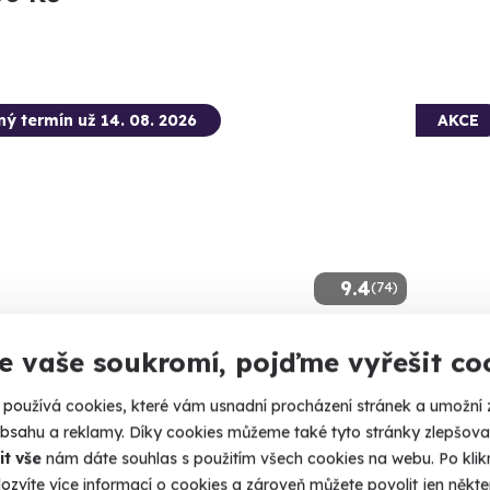
ný termín už 14. 08. 2026
AKCE
9.4
(74)
tková střelba: Speciální jednotky -
Výlet
e vaše soukromí, pojďme vyřešit co
braní
Zažijte jí
používá cookies, které vám usnadní procházení stránek a umožní 
ejte 80 nábojů jako člen elitní jednotky URNA.
obsahu a reklamy. Díky cookies můžeme také tyto stránky zlepšovat
Vílan
it vše
nám dáte souhlas s použitím všech cookies na webu. Po kliknu
lká Bíteš (okres Žďár nad Sázavou)
ozvíte více informací o cookies a zároveň můžete povolit jen někter
 28 dalších lokalit)
2 230 Kč