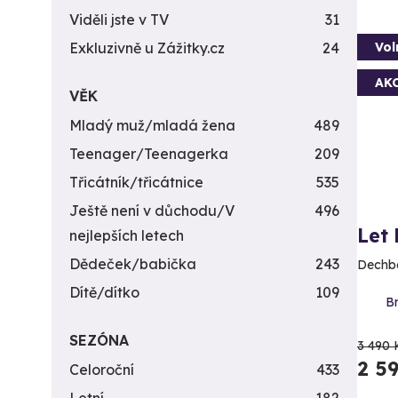
Viděli jste v TV
31
Vol
Exkluzivně u Zážitky.cz
24
AK
VĚK
Mladý muž/mladá žena
489
Teenager/Teenagerka
209
Třicátník/třicátnice
535
Ještě není v důchodu/V
496
Let
nejlepších letech
Dědeček/babička
243
Dechbe
Dítě/dítko
109
Br
SEZÓNA
3 490 
2 5
Celoroční
433