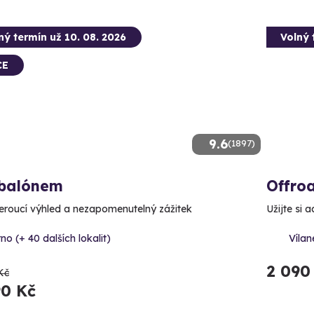
ný termín už 10. 08. 2026
Volný 
CE
9.6
(1897)
 balónem
Offroa
roucí výhled a nezapomenutelný zážitek
Užijte si 
no (+ 40 dalších lokalit)
Vílan
2 090
Kč
90 Kč