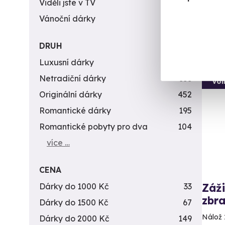
Viděli jste v TV
31
Vánoční dárky
311
1 9
DRUH
Luxusní dárky
142
Netradiční dárky
353
Vol
Originální dárky
452
Romantické dárky
195
Romantické pobyty pro dva
104
více …
CENA
Dárky do 1000 Kč
33
Záži
zbra
Dárky do 1500 Kč
67
Nálož 
Dárky do 2000 Kč
149