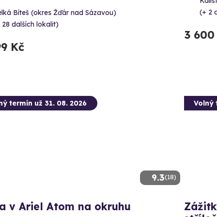
Kališ
(+ 2 d
lká Bíteš (okres Žďár nad Sázavou)
 28 dalších lokalit)
3 600
99 Kč
ný termín už 31. 08. 2026
Volný 
9.3
(18)
a v Ariel Atom na okruhu
Zážitk