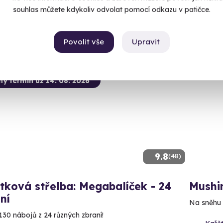
souhlas můžete kdykoliv odvolat pomocí odkazu v patičce.
2 030
99 Kč
Povolit vše
Upravit
ný termín už 14. 08. 2026
9.8
(48)
tková střelba: Megabalíček - 24
Mushin
ní
Na sněhu i
130 nábojů z 24 různých zbraní!