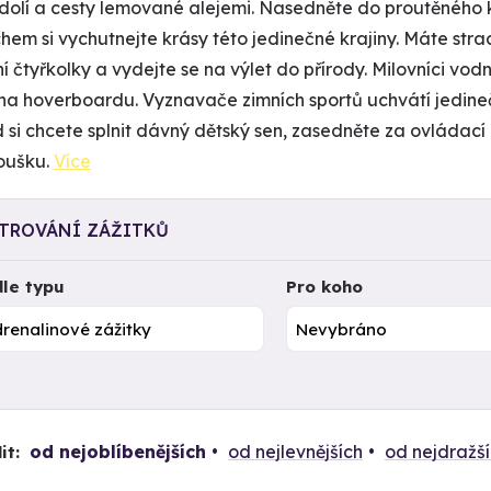
údolí a cesty lemované alejemi. Nasedněte do proutěného
hem si vychutnejte krásy této jedinečné krajiny. Máte str
í čtyřkolky a vydejte se na výlet do přírody. Milovníci vod
na hoverboardu. Vyznavače zimních sportů uchvátí jedin
 si chcete splnit dávný dětský sen, zasedněte za ovládac
oušku.
Více
LTROVÁNÍ ZÁŽITKŮ
le typu
Pro koho
od nejoblíbenějších
od nejlevnějších
od nejdražš
it: