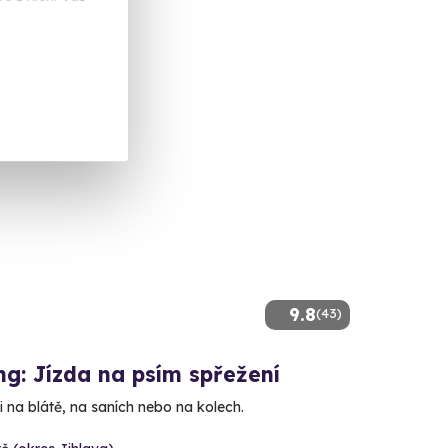
 Kč
9.8
(43)
g: Jízda na psím spřežení
 na blátě, na saních nebo na kolech.