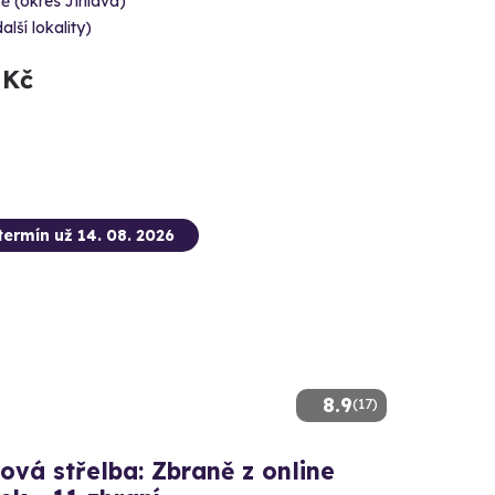
tě (okres Jihlava)
alší lokality)
 Kč
termín už 14. 08. 2026
8.9
(17)
ová střelba: Zbraně z online