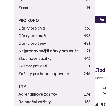
Letní
182
Zimní
14
Vol
PRO KOHO
Dárky pro dva
336
Dárky pro muže
492
Dárky pro ženy
421
Nejprodávanější dárky pro muže
71
Skupinové zážitky
443
Zážitky pro děti
111
Jízd
Zážitky pro handicapované
246
Formul
TYP
Le
(+
Adrenalinové zážitky
174
Relaxační zážitky
162
4 9