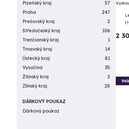
Plzeňský kraj
57
Vyzkouš
Praha
247
Le
Prešovský kraj
2
(+
Středočeský kraj
106
2 3
Trenčianský kraj
1
Trnavský kraj
14
Ústecký kraj
81
Vysočina
35
Žilinský kraj
2
Vol
Zlínský kraj
28
DÁRKOVÝ POUKAZ
Dárkový poukaz