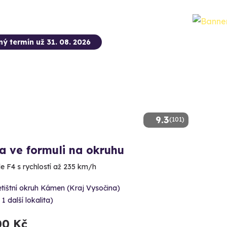
ný termín už 31. 08. 2026
9.3
(101)
a ve formuli na okruhu
e F4 s rychlostí až 235 km/h
tištní okruh Kámen (Kraj Vysočina)
 1 další lokalita)
00 Kč