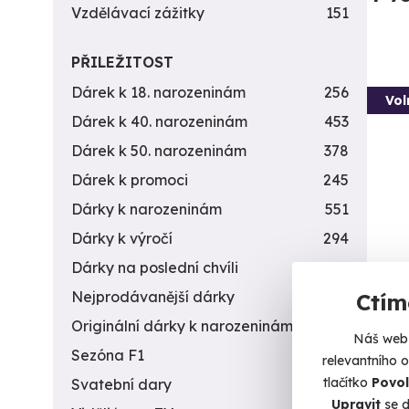
Vzdělávací zážitky
151
PŘILEŽITOST
Dárek k 18. narozeninám
256
Vol
Dárek k 40. narozeninám
453
Dárek k 50. narozeninám
378
Dárek k promoci
245
Dárky k narozeninám
551
Dárky k výročí
294
Dárky na poslední chvíli
450
Záži
Nejprodávanější dárky
56
Ctím
10 z
Originální dárky k narozeninám
422
Náš web 
Vystříl
Sezóna F1
4
relevantního 
tlačítko
Povol
Svatební dary
196
Ve
Upravit
se d
(+