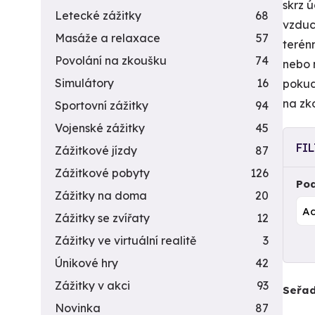
skrz 
Letecké zážitky
68
vzduc
Masáže a relaxace
57
terénn
Povolání na zkoušku
74
nebo 
Simulátory
16
pokud
na zk
Sportovní zážitky
94
Vojenské zážitky
45
FI
Zážitkové jízdy
87
Zážitkové pobyty
126
Pod
Zážitky na doma
20
Zážitky se zvířaty
12
Zážitky ve virtuální realitě
3
Únikové hry
42
Zážitky v akci
93
Seřad
Novinka
87