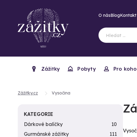
O nás
Blog
Kontakt
Zážitky
Pobyty
Pro koho
Zážitky.cz
Vysočina
Zá
KATEGORIE
Dárkové balíčky
10
Vysoči
Gurmánské zážitky
111