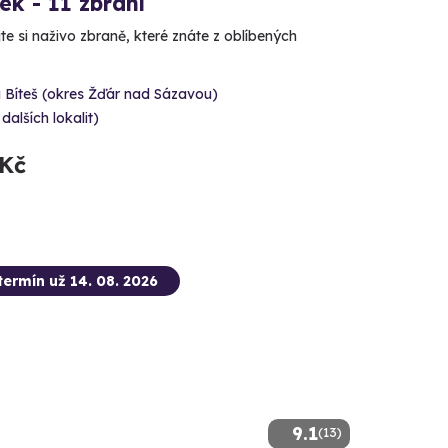
ček - 11 zbraní
e si naživo zbraně, které znáte z oblíbených
 Bíteš (okres Žďár nad Sázavou)
 dalších lokalit)
 Kč
termín už 14. 08. 2026
9.1
(13)