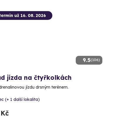
termín už 16. 08. 2026
9.5
(106)
d jízda na čtyřkolkách
adrenalinovou jízdu drsným terénem.
ec (+ 1 další lokalita)
 Kč