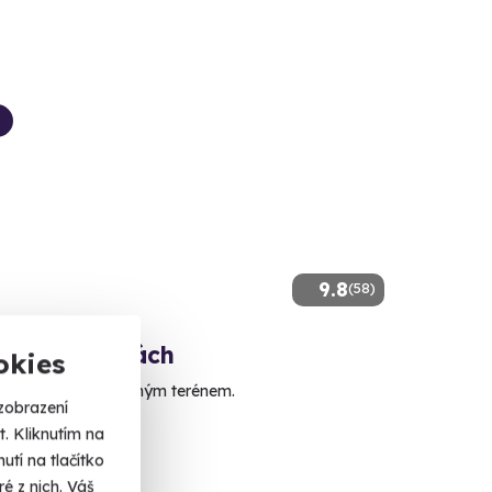
9.8
(58)
 na čtyřkolkách
okies
zdu na čtyřkolce volným terénem.
zobrazení
. Kliknutím na
ec (Jihlava)
tí na tlačítko
é z nich. Váš