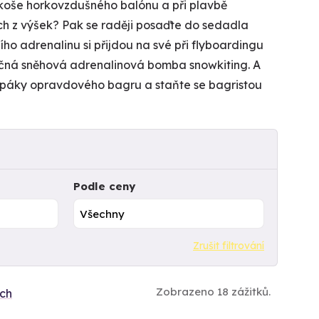
 koše horkovzdušného balónu a při plavbě
ach z výšek? Pak se raději posaďte do sedadla
ního adrenalinu si přijdou na své při flyboardingu
ečná sněhová adrenalinová bomba snowkiting. A
í páky opravdového bagru a staňte se bagristou
Podle ceny
Zrušit filtrování
Zobrazeno 18 zážitků.
ích