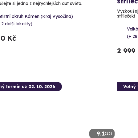
stříle
ejte si jedno z nejrychlejších aut světa.
Vyzkoušejt
stříleček!
tištní okruh Kámen (Kraj Vysočina)
 2 další lokality)
Velká
(+ 28
00 Kč
2 999
ný termín už 02. 10. 2026
Volný 
9.1
(13)