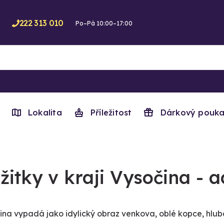
222 313 010
Po–Pá 10:00–17:00
Lokalita
Příležitost
Dárkový pouka
žitky v kraji Vysočina - 
na vypadá jako idylický obraz venkova, oblé kopce, hluboké