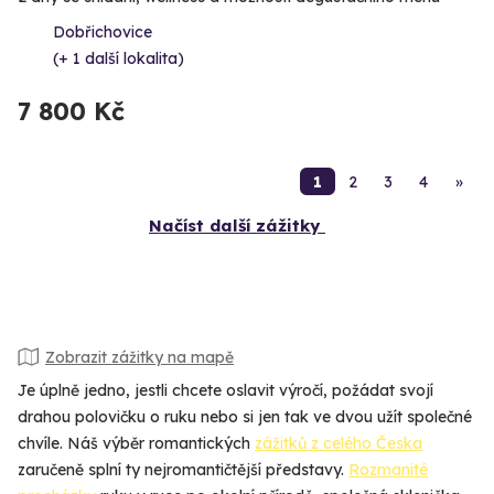
Dobřichovice
(+ 1 další lokalita)
7 800 Kč
1
2
3
4
»
Načíst další zážitky
Zobrazit zážitky na mapě
Je úplně jedno, jestli chcete oslavit výročí, požádat svojí
drahou polovičku o ruku nebo si jen tak ve dvou užít společné
chvíle. Náš výběr romantických
zážitků z celého Česka
zaručeně splní ty nejromantičtější představy.
Rozmanité