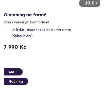
10.0
(1)
Glamping na farmě
Stan s veškerým komfortem!
Uhlířské Janovice (okres Kutná Hora)
(Kutná Hora)
7 990 Kč
AKCE
Novinka