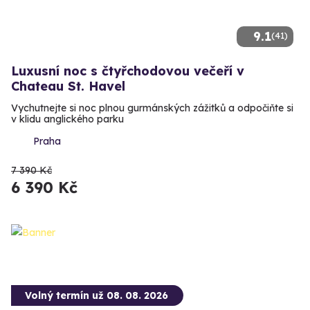
9.1
(41)
Luxusní noc s čtyřchodovou večeří v
Chateau St. Havel
Vychutnejte si noc plnou gurmánských zážitků a odpočiňte si
v klidu anglického parku
Praha
7 390 Kč
6 390 Kč
Volný termín už 08. 08. 2026