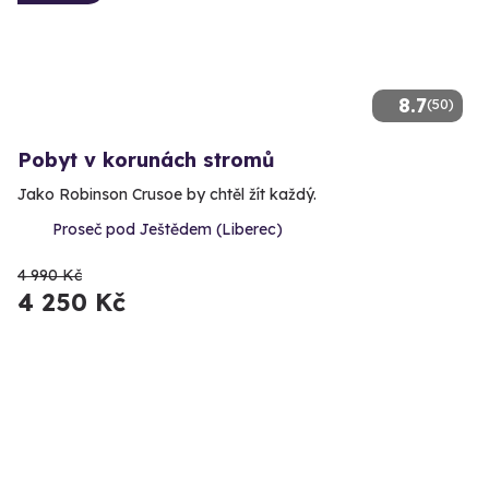
8.7
(50)
Pobyt v korunách stromů
Jako Robinson Crusoe by chtěl žít každý.
Proseč pod Ještědem (Liberec)
4 990 Kč
4 250 Kč