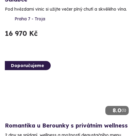
Pod hvězdami vinic si užijte večer plný chutí a skvělého vína.
Praha 7 - Troja
16 970 Kč
Doporučujeme
8.0
(1)
Romantika u Berounky s privátním wellness
2 dny se snídaní, wellness a možností degustačního menu