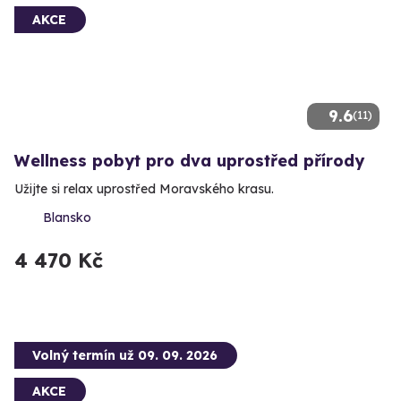
AKCE
9.6
(11)
Wellness pobyt pro dva uprostřed přírody
Užijte si relax uprostřed Moravského krasu.
Blansko
4 470 Kč
Volný termín už 09. 09. 2026
AKCE