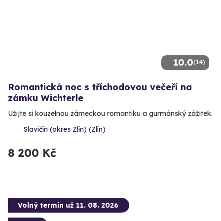
10.0
(14)
Romantická noc s tříchodovou večeří na
zámku Wichterle
Užijte si kouzelnou zámeckou romantiku a gurmánský zážitek.
Slavičín (okres Zlín) (Zlín)
8 200 Kč
Volný termín už 11. 08. 2026