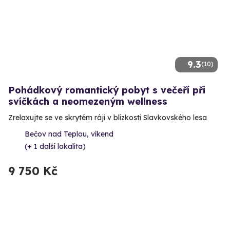
9.3
(10)
Pohádkový romantický pobyt s večeří při
svíčkách a neomezeným wellness
Zrelaxujte se ve skrytém ráji v blízkosti Slavkovského lesa
Bečov nad Teplou, víkend
(+ 1 další lokalita)
9 750 Kč