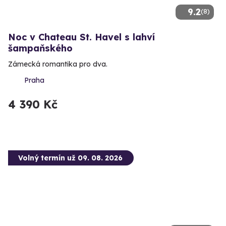
9.2
(8)
Noc v Chateau St. Havel s lahví
šampaňského
Zámecká romantika pro dva.
Praha
4 390 Kč
Volný termín už 09. 08. 2026