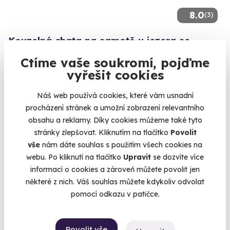
8.0
(3)
Kouzelná chata na samotě u jezera se
saunou a vířivkou
Ctíme vaše soukromí, pojďme
Ticho, klid a pohodlí se saunou a vířivkou.
vyřešit cookies
Sloupnice (Litomyšl) (Svitavy)
Náš web používá cookies, které vám usnadní
6 390 Kč
procházení stránek a umožní zobrazení relevantního
5 890 Kč
obsahu a reklamy. Díky cookies můžeme také tyto
stránky zlepšovat. Kliknutím na tlačítko
Povolit
vše
nám dáte souhlas s použitím všech cookies na
webu. Po kliknutí na tlačítko
Upravit
se dozvíte více
informací o cookies a zároveň můžete povolit jen
AKCE
některé z nich. Váš souhlas můžete kdykoliv odvolat
pomocí odkazu v patičce.
Povolit vše