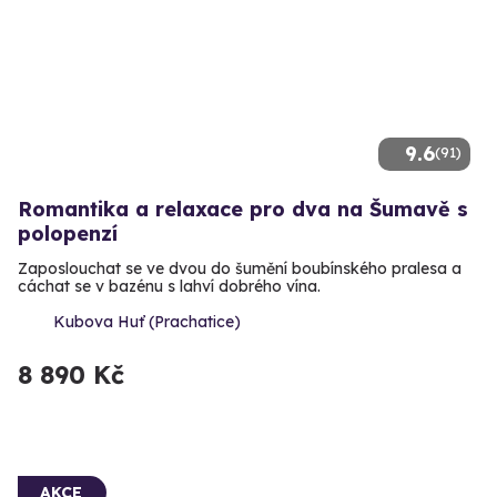
9.6
(91)
Romantika a relaxace pro dva na Šumavě s
polopenzí
Zaposlouchat se ve dvou do šumění boubínského pralesa a
cáchat se v bazénu s lahví dobrého vína.
Kubova Huť (Prachatice)
8 890 Kč
AKCE