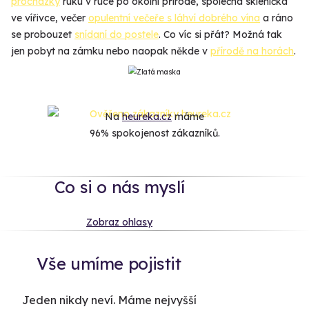
procházky
ruku v ruce po okolní přírodě, společná sklenička
ve vířivce, večer
opulentní večeře s láhví dobrého vína
a ráno
se probouzet
snídaní do postele
. Co víc si přát? Možná tak
jen pobyt na zámku nebo naopak někde v
přírodě na horách
.
Na
heureka.cz
máme
96% spokojenost zákazníků.
Co si o nás myslí
Zobraz ohlasy
Vše umíme pojistit
Jeden nikdy neví. Máme nejvyšší