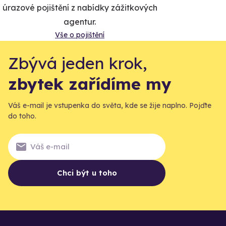
úrazové pojištění z nabídky zážitkových
agentur.
Vše o pojištění
Zbývá jeden krok,
zbytek zařídíme my
Váš e-mail je vstupenka do světa, kde se žije naplno. Pojďte
do toho.
Chci být u toho