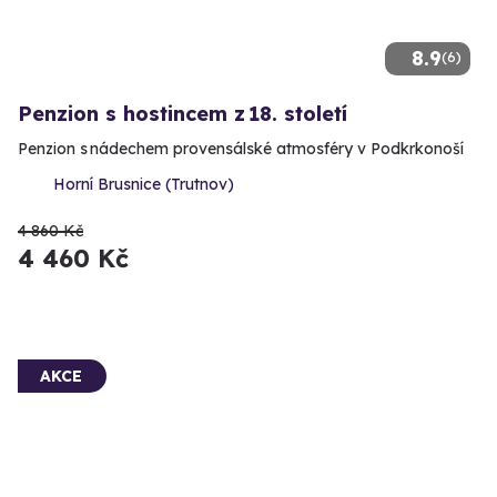
8.9
(6)
Penzion s hostincem z 18. století
Penzion s nádechem provensálské atmosféry v Podkrkonoší
Horní Brusnice (Trutnov)
4 860 Kč
4 460 Kč
AKCE