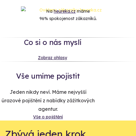
Na
heureka.cz
máme
96% spokojenost zákazníků.
Co si o nás myslí
Zobraz ohlasy
Vše umíme pojistit
Jeden nikdy neví. Máme nejvyšší
úrazové pojištění z nabídky zážitkových
agentur.
Vše o pojištění
Zbývá jeden krok,