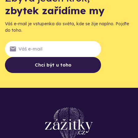
zbytek zařídíme my
Váš e-mail je vstupenka do světa, kde se žije naplno. Pojďte
do toho.
Chci být u toho