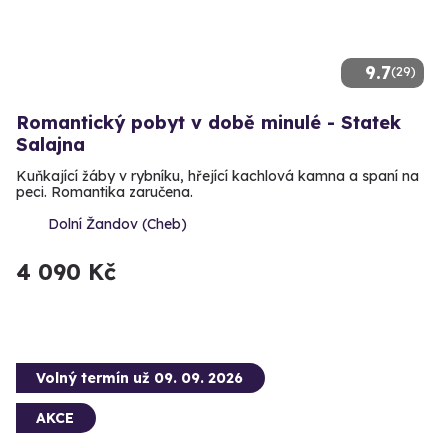
9.7
(29)
Romantický pobyt v době minulé - Statek
Salajna
Kuňkající žáby v rybníku, hřející kachlová kamna a spaní na
peci. Romantika zaručena.
Dolní Žandov (Cheb)
4 090 Kč
Volný termín už 09. 09. 2026
AKCE