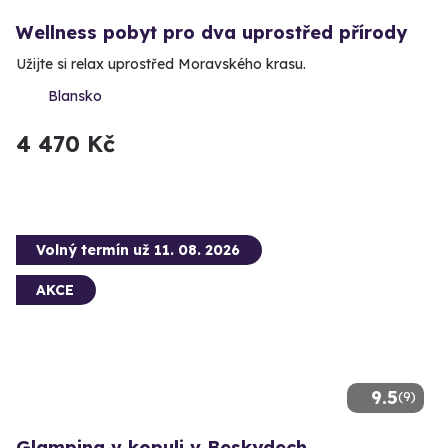
Wellness pobyt pro dva uprostřed přírody
Užijte si relax uprostřed Moravského krasu.
Blansko
4 470 Kč
Volný termín už 11. 08. 2026
AKCE
9.5
(9)
Glamping v kopuli v Beskydech