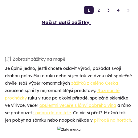
1
2
3
4
»
Načíst další zážitky
Zobrazit zážitky na mapě
Je úplně jedno, jestli chcete oslavit výročí, požádat svojí
drahou polovičku o ruku nebo si jen tak ve dvou užít společné
chvíle. Náš výběr romantických
zážitků z celého Česka
zaručeně splní ty nejromantičtější představy.
Rozmanité
procházky
ruku v ruce po okolní přírodě, společná sklenička
ve vířivce, večer
opulentní večeře s láhví dobrého vína
a ráno
se probouzet
snídaní do postele
. Co víc si přát? Možná tak
jen pobyt na zámku nebo naopak někde v
přírodě na horách
.