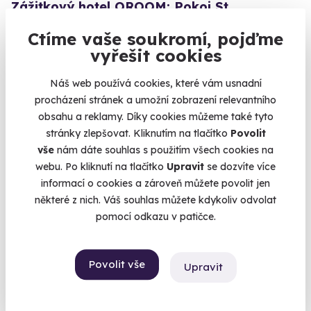
Zážitkový hotel OROOM: Pokoj St.
Petersburg
Ctíme vaše soukromí, pojďme
Ponořte se do petrohradského lechtivého příběhu.
vyřešit cookies
Brno (+ 3 další lokality)
Náš web používá cookies, které vám usnadní
4 599 Kč
procházení stránek a umožní zobrazení relevantního
obsahu a reklamy. Díky cookies můžeme také tyto
stránky zlepšovat. Kliknutím na tlačítko
Povolit
vše
nám dáte souhlas s použitím všech cookies na
webu. Po kliknutí na tlačítko
Upravit
se dozvíte více
informací o cookies a zároveň můžete povolit jen
některé z nich. Váš souhlas můžete kdykoliv odvolat
pomocí odkazu v patičce.
Povolit vše
Upravit
Zážitkový hotel OROOM: Pokoj Japonsko