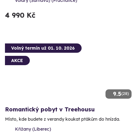
Volary (Šumava) (Prachatice)
4 990 Kč
Volný termín už 01. 10. 2026
AKCE
9.5
(28)
Romantický pobyt v Treehousu
Místo, kde budete z verandy koukat ptákům do hnízda.
Křižany (Liberec)