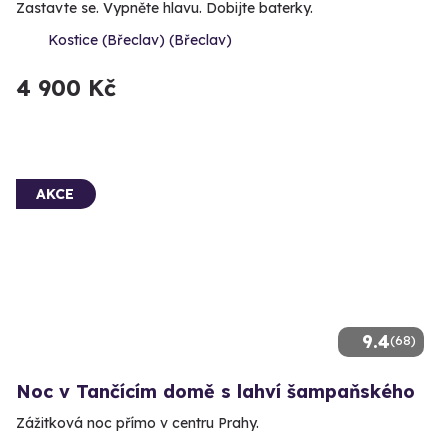
Zastavte se. Vypněte hlavu. Dobijte baterky.
Kostice (Břeclav) (Břeclav)
4 900 Kč
AKCE
9.4
(68)
Noc v Tančícím domě s lahví šampaňského
Zážitková noc přímo v centru Prahy.