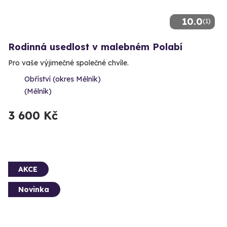
10.0
(1)
Rodinná usedlost v malebném Polabí
Pro vaše výjimečné společné chvíle.
Obříství (okres Mělník)
(Mělník)
3 600 Kč
AKCE
Novinka