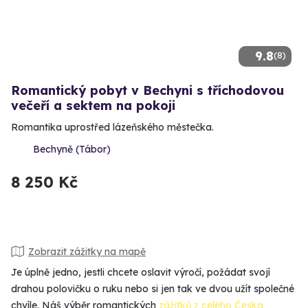
9.8
(8)
Romantický pobyt v Bechyni s tříchodovou
večeří a sektem na pokoji
Romantika uprostřed lázeňského městečka.
Bechyně (Tábor)
8 250 Kč
Zobrazit zážitky na mapě
Je úplně jedno, jestli chcete oslavit výročí, požádat svojí
drahou polovičku o ruku nebo si jen tak ve dvou užít společné
chvíle. Náš výběr romantických
zážitků z celého Česka