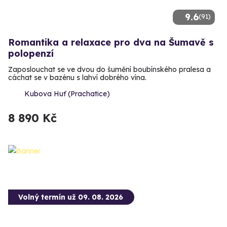
9.6
(91)
Romantika a relaxace pro dva na Šumavě s
polopenzí
Zaposlouchat se ve dvou do šumění boubínského pralesa a
cáchat se v bazénu s lahví dobrého vína.
Kubova Huť (Prachatice)
8 890 Kč
Volný termín už 09. 08. 2026