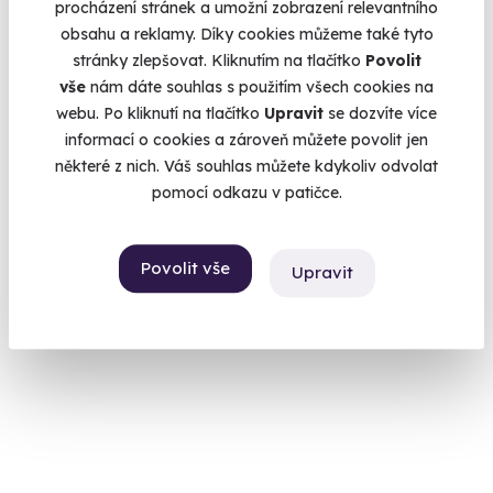
procházení stránek a umožní zobrazení relevantního
obsahu a reklamy. Díky cookies můžeme také tyto
stránky zlepšovat. Kliknutím na tlačítko
Povolit
vše
nám dáte souhlas s použitím všech cookies na
webu. Po kliknutí na tlačítko
Upravit
se dozvíte více
Glamping na dvě noci - tiny house u Lipna s
informací o cookies a zároveň můžete povolit jen
vinotékou
některé z nich. Váš souhlas můžete kdykoliv odvolat
Malý domek pro velký zážitek
pomocí odkazu v patičce.
Světlík (okres Český Krumlov)
(Český Krumlov)
Povolit vše
Upravit
7 980 Kč