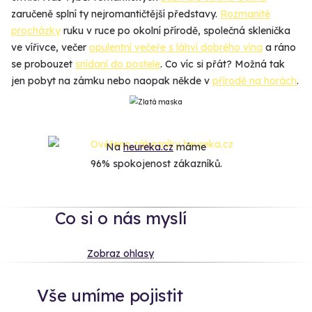
zaručeně splní ty nejromantičtější představy.
Rozmanité
procházky
ruku v ruce po okolní přírodě, společná sklenička
ve vířivce, večer
opulentní večeře s láhví dobrého vína
a ráno
se probouzet
snídaní do postele
. Co víc si přát? Možná tak
jen pobyt na zámku nebo naopak někde v
přírodě na horách
.
Na
heureka.cz
máme
96% spokojenost zákazníků.
Co si o nás myslí
Zobraz ohlasy
Vše umíme pojistit