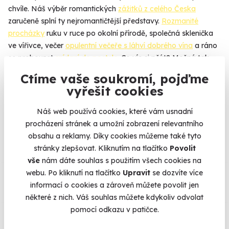
chvíle. Náš výběr romantických
zážitků z celého Česka
zaručeně splní ty nejromantičtější představy.
Rozmanité
procházky
ruku v ruce po okolní přírodě, společná sklenička
ve vířivce, večer
opulentní večeře s láhví dobrého vína
a ráno
se probouzet
snídaní do postele
. Co víc si přát? Možná tak
jen pobyt na zámku nebo naopak někde v
přírodě na horách
.
Ctíme vaše soukromí, pojďme
vyřešit cookies
Náš web používá cookies, které vám usnadní
Na
heureka.cz
máme
procházení stránek a umožní zobrazení relevantního
96% spokojenost zákazníků.
obsahu a reklamy. Díky cookies můžeme také tyto
stránky zlepšovat. Kliknutím na tlačítko
Povolit
vše
nám dáte souhlas s použitím všech cookies na
Co si o nás myslí
webu. Po kliknutí na tlačítko
Upravit
se dozvíte více
informací o cookies a zároveň můžete povolit jen
Zobraz ohlasy
některé z nich. Váš souhlas můžete kdykoliv odvolat
pomocí odkazu v patičce.
Vše umíme pojistit