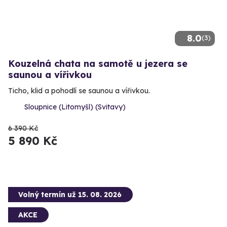
8.0
(3)
Kouzelná chata na samotě u jezera se
saunou a vířivkou
Ticho, klid a pohodlí se saunou a vířivkou.
Sloupnice (Litomyšl) (Svitavy)
6 390 Kč
5 890 Kč
Volný termín už 15. 08. 2026
AKCE