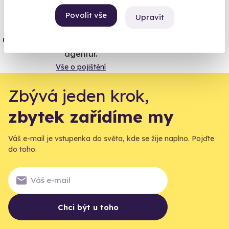
Povolit vše
Upravit
Jeden nikdy neví. Máme nejvyšší
úrazové pojištění z nabídky zážitkových
agentur.
Vše o pojištění
Zbývá jeden krok,
zbytek zařídíme my
Váš e-mail je vstupenka do světa, kde se žije naplno. Pojďte
do toho.
Chci být u toho