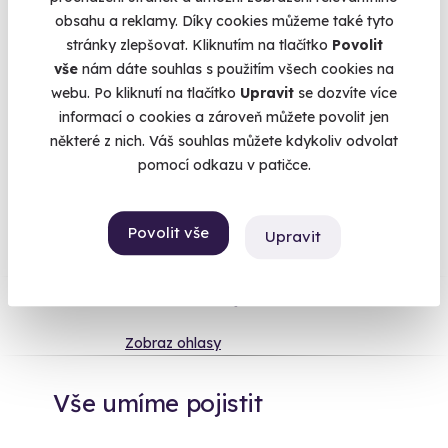
obsahu a reklamy. Díky cookies můžeme také tyto
procházky
ruku v ruce po okolní přírodě, společná sklenička
stránky zlepšovat. Kliknutím na tlačítko
Povolit
ve vířivce, večer
opulentní večeře s láhví dobrého vína
a ráno
vše
nám dáte souhlas s použitím všech cookies na
se probouzet
snídaní do postele
. Co víc si přát? Možná tak
webu. Po kliknutí na tlačítko
Upravit
se dozvíte více
jen pobyt na zámku nebo naopak někde v
přírodě na horách
.
informací o cookies a zároveň můžete povolit jen
některé z nich. Váš souhlas můžete kdykoliv odvolat
pomocí odkazu v patičce.
Na
heureka.cz
máme
96% spokojenost zákazníků.
Povolit vše
Upravit
Co si o nás myslí
Zobraz ohlasy
Vše umíme pojistit