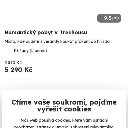
9.5
(28)
Romantický pobyt v Treehousu
Místo, kde budete z verandy koukat ptákům do hnízda.
Křižany (Liberec)
5 590 Kč
5 290 Kč
Zobrazit zážitky na mapě
Ctíme vaše soukromí, pojďme
vyřešit cookies
Je úplně jedno, jestli chcete oslavit výročí, požádat svojí
drahou polovičku o ruku nebo si jen tak ve dvou užít společné
Náš web používá cookies, které vám usnadní
chvíle. Náš výběr romantických
zážitků z celého Česka
procházení stránek a umožní zobrazení relevantního
zaručeně splní ty nejromantičtější představy.
Rozmanité