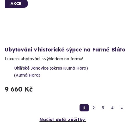
AKCE
Ubytování v historické sýpce na Farmě Bláto
Luxusní ubytování s výhledem na farmu!
Uhlířské Janovice (okres Kutná Hora)
(Kutná Hora)
9 660 Kč
1
2
3
4
»
Načíst další zážitky