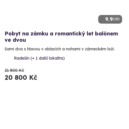
9.9
(18)
Pobyt na zámku a romantický let balónem
ve dvou
Sami dva s hlavou v oblacích a nohami v zámeckém loži.
Radešín (+ 1 další lokalita)
21 800 Kč
20 800 Kč