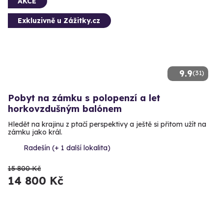
AKCE
Exkluzivně u Zážitky.cz
9.9
(31)
Pobyt na zámku s polopenzí a let
horkovzdušným balónem
Hledět na krajinu z ptačí perspektivy a ještě si přitom užít na
zámku jako král.
Radešín (+ 1 další lokalita)
15 800 Kč
14 800 Kč