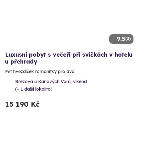
9.5
(3)
Luxusní pobyt s večeří při svíčkách v hotelu
u přehrady
Pět hvězdiček romanitky pro dva.
Březová u Karlových Varů, víkend
(+ 1 další lokalita)
15 190 Kč