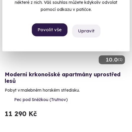
některé z nich. Váš souhlas můžete kdykoliv odvolat
pomocí odkazu v patičce.
Volný termín už 12. 08. 2026
AKCE
Povolit vše
Upravit
10.0
(1)
Moderní krkonošské apartmány uprostřed
lesů
Pobyt v malebném horském středisku.
Pec pod Sněžkou (Trutnov)
11 290 Kč