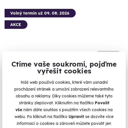
Volný termín už 09. 08. 2026
AKCE
10.0
(2)
Ctíme vaše soukromí, pojďme
Horská chata ve skandinávském stylu se
vyřešit cookies
saunou a vířivkou
Náš web používá cookies, které vám usnadní
Kousek Skandinávie v srdci Jeseníků.
procházení stránek a umožní zobrazení relevantního
Dolní Morava (Ústí nad Orlicí)
obsahu a reklamy. Díky cookies můžeme také tyto
stránky zlepšovat. Kliknutím na tlačítko
Povolit
12 100 Kč
vše
nám dáte souhlas s použitím všech cookies na
11 890 Kč
webu. Po kliknutí na tlačítko
Upravit
se dozvíte více
informací o cookies a zároveň můžete povolit jen