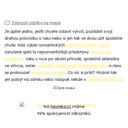
Zobrazit zážitky na mapě
Je úplně jedno, jestli chcete oslavit výročí, požádat svojí
drahou polovičku o ruku nebo si jen tak ve dvou užít společné
chvíle. Náš výběr romantických
zážitků z celého Česka
zaručeně splní ty nejromantičtější představy.
Rozmanité
procházky
ruku v ruce po okolní přírodě, společná sklenička
ve vířivce, večer
opulentní večeře s láhví dobrého vína
a ráno
se probouzet
snídaní do postele
. Co víc si přát? Možná tak
jen pobyt na zámku nebo naopak někde v
přírodě na horách
.
Na
heureka.cz
máme
96% spokojenost zákazníků.