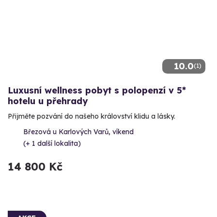
10.0
(1)
Luxusní wellness pobyt s polopenzí v 5*
hotelu u přehrady
Přijměte pozvání do našeho království klidu a lásky.
Březová u Karlových Varů, víkend
(+ 1 další lokalita)
14 800 Kč