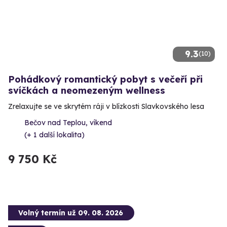
9.3
(10)
Pohádkový romantický pobyt s večeří při
svíčkách a neomezeným wellness
Zrelaxujte se ve skrytém ráji v blízkosti Slavkovského lesa
Bečov nad Teplou, víkend
(+ 1 další lokalita)
9 750 Kč
Volný termín už 09. 08. 2026