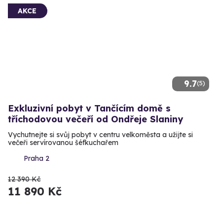
AKCE
9.7
(5)
Exkluzivní pobyt v Tančícím domě s
tříchodovou večeří od Ondřeje Slaniny
Vychutnejte si svůj pobyt v centru velkoměsta a užijte si
večeři servírovanou šéfkuchařem
Praha 2
12 390 Kč
11 890 Kč