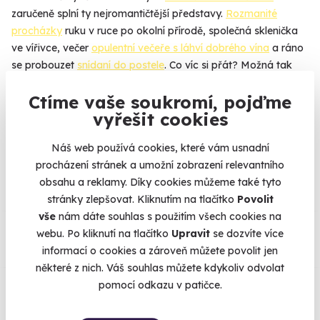
zaručeně splní ty nejromantičtější představy.
Rozmanité
procházky
ruku v ruce po okolní přírodě, společná sklenička
ve vířivce, večer
opulentní večeře s láhví dobrého vína
a ráno
se probouzet
snídaní do postele
. Co víc si přát? Možná tak
jen pobyt na zámku nebo naopak někde v
přírodě na horách
.
Ctíme vaše soukromí, pojďme
vyřešit cookies
Náš web používá cookies, které vám usnadní
Na
heureka.cz
máme
procházení stránek a umožní zobrazení relevantního
96% spokojenost zákazníků.
obsahu a reklamy. Díky cookies můžeme také tyto
stránky zlepšovat. Kliknutím na tlačítko
Povolit
vše
nám dáte souhlas s použitím všech cookies na
Co si o nás myslí
webu. Po kliknutí na tlačítko
Upravit
se dozvíte více
informací o cookies a zároveň můžete povolit jen
Zobraz ohlasy
některé z nich. Váš souhlas můžete kdykoliv odvolat
pomocí odkazu v patičce.
Vše umíme pojistit