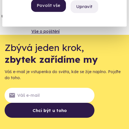
Povolit vše
Upravit
Jeden nikdy neví. Máme nejvyšší
úrazové pojištění z nabídky zážitkových
agentur.
Vše o pojištění
Zbývá jeden krok,
zbytek zařídíme my
Váš e-mail je vstupenka do světa, kde se žije naplno. Pojďte
do toho.
Chci být u toho