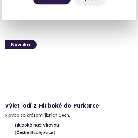
5 890 Kč
4 900 Kč
Novinka
Výlet lodí z Hluboké do Purkarce
Plavba za krásami jižních Čech.
Hluboká nad Vltavou
(České Budějovice)