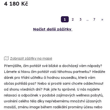
4 180 Kč
1
2
3
…
7
»
Načíst další zážitky
Zobrazit zážitky na mapě
Přemýšlíte, čím potěšit své blízké a docházejí vám nápady?
Lámete si hlavu čím potěšit vaši těhotnou partnerku? Hledáte
dárek pro třídní učitelku či hodnou sousedku, která vám
občas pohlídá psa? Nebo si prostě sami chcete oddechnout
od shonu všedních dní? Pak jste tu správně. U nás najdete
relaxaci a odpočinek v podobě zajímavých wellness pobytů,
uvolnění celého těla díky nepřebernému množství úžasných
masáží, změnu image během radikální proměny účesu nebo