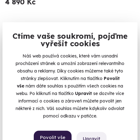
4 890 Kč
Ctíme vaše soukromí, pojďme
Novinka
vyřešit cookies
Náš web používá cookies, které vám usnadní
procházení stránek a umožní zobrazení relevantního
obsahu a reklamy. Díky cookies můžeme také tyto
stránky zlepšovat. Kliknutím na tlačítko
Povolit
vše
nám dáte souhlas s použitím všech cookies na
webu. Po kliknutí na tlačítko
Upravit
se dozvíte více
Romantická plavba lodí při západu slunce s
informací o cookies a zároveň můžete povolit jen
lahví prosecca
některé z nich. Váš souhlas můžete kdykoliv odvolat
Když se Vltava zbarví do zlata.
pomocí odkazu v patičce.
Hluboká nad Vltavou
(České Budějovice)
Povolit vše
Upravit