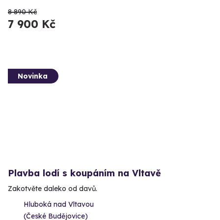
8 890 Kč
7 900 Kč
Novinka
Plavba lodí s koupáním na Vltavě
Zakotvěte daleko od davů.
Hluboká nad Vltavou
(České Budějovice)