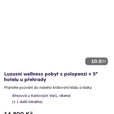
10.0
(1)
Luxusní wellness pobyt s polopenzí v 5*
hotelu u přehrady
Přijměte pozvání do našeho království klidu a lásky.
Březová u Karlových Varů, víkend
(+ 1 další lokalita)