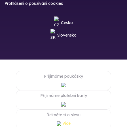
Prohlášení o používání cookies
Česko
Slovensko
Přijímáme poukázky
Přijímáme platební karty
Řekněte si o slevu
Více