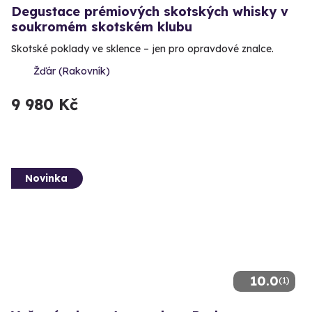
Degustace prémiových skotských whisky v
soukromém skotském klubu
Skotské poklady ve sklence – jen pro opravdové znalce.
Žďár (Rakovník)
9 980 Kč
Novinka
10.0
(1)