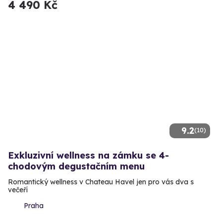
4 490 Kč
9.2
(10)
Exkluzivní wellness na zámku se 4-
chodovým degustačním menu
Romantický wellness v Chateau Havel jen pro vás dva s
večeří
Praha