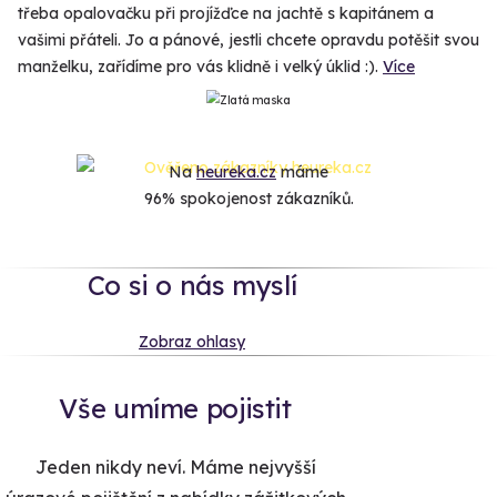
třeba opalovačku při projížďce na jachtě s kapitánem a
vašimi přáteli. Jo a pánové, jestli chcete opravdu potěšit svou
manželku, zařídíme pro vás klidně i velký úklid :).
Více
Na
heureka.cz
máme
96% spokojenost zákazníků.
Co si o nás myslí
Zobraz ohlasy
Vše umíme pojistit
Jeden nikdy neví. Máme nejvyšší