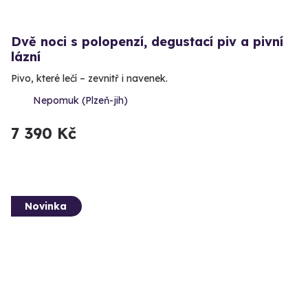
Dvě noci s polopenzí, degustací piv a pivní
lázní
Pivo, které lečí – zevnitř i navenek.
Nepomuk (Plzeň-jih)
7 390 Kč
Novinka