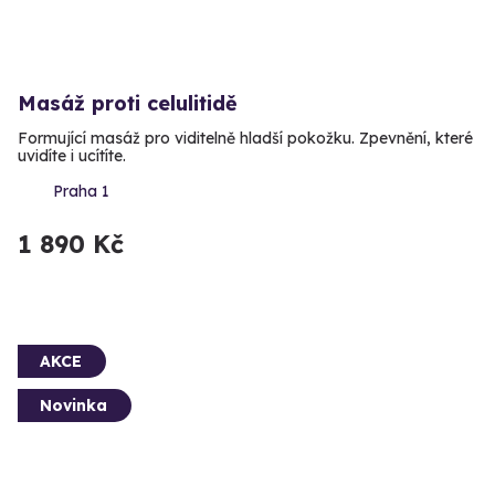
Masáž proti celulitidě
Formující masáž pro viditelně hladší pokožku. Zpevnění, které
uvidíte i ucítíte.
Praha 1
1 890 Kč
AKCE
Novinka