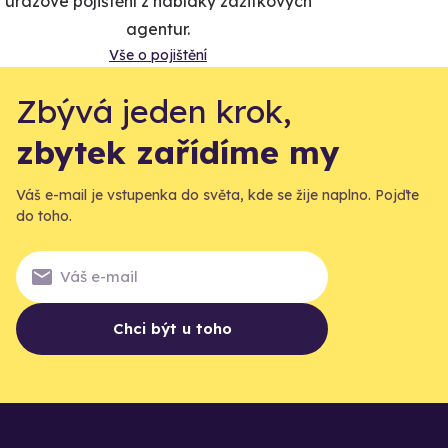
úrazové pojištění z nabídky zážitkových
agentur.
Vše o pojištění
Zbývá jeden krok,
zbytek zařídíme my
Váš e-mail je vstupenka do světa, kde se žije naplno. Pojďte
do toho.
Chci být u toho