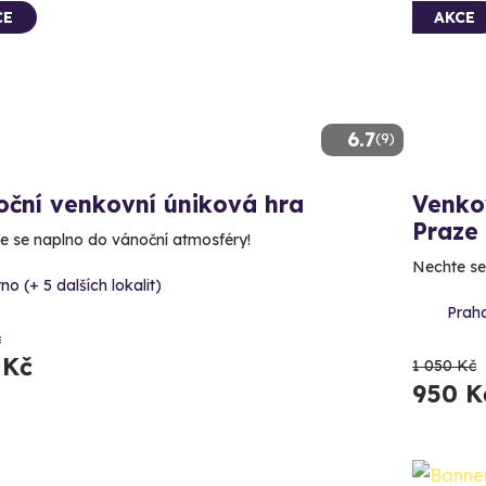
CE
AKCE
6.7
(9)
oční venkovní úniková hra
Venko
Praze
e se naplno do vánoční atmosféry!
Nechte se
no (+ 5 dalších lokalit)
Prah
č
 Kč
1 050 Kč
950 K