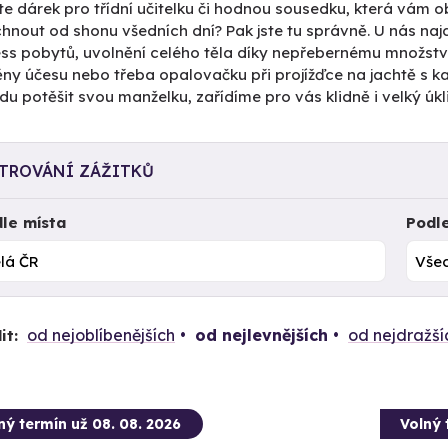
e dárek pro třídní učitelku či hodnou sousedku, která vám 
hnout od shonu všedních dní? Pak jste tu správně. U nás na
ess pobytů, uvolnění celého těla díky nepřebernému množst
y účesu nebo třeba opalovačku při projížďce na jachtě s kap
u potěšit svou manželku, zařídíme pro vás klidně i velký úkli
LTROVÁNÍ ZÁŽITKŮ
le místa
Podl
od nejoblíbenějších
od nejlevnějších
od nejdražší
it:
ný termín už 08. 08. 2026
Volný 