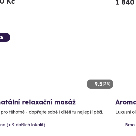
90 Kč
1 840
CE
9.5
(38)
atální relaxační masáž
Aroma
ro těhotné - dopřejte sobě i dítěti tu nejlepší péči.
Luxusní o
no (+ 9 dalších lokalit)
Brno 