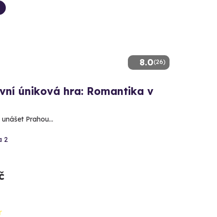
8.0
(26)
vní úniková hra: Romantika v
 unášet Prahou...
a 2
č