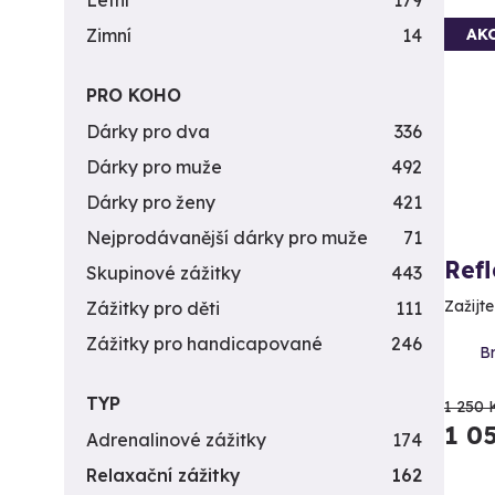
Letní
179
Zimní
14
AK
PRO KOHO
Dárky pro dva
336
Dárky pro muže
492
Dárky pro ženy
421
Nejprodávanější dárky pro muže
71
Ref
Skupinové zážitky
443
Zažijt
Zážitky pro děti
111
Zážitky pro handicapované
246
Br
TYP
1 250 
1 0
Adrenalinové zážitky
174
Relaxační zážitky
162