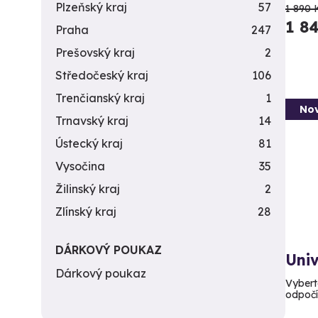
Plzeňský kraj
57
1 890 
1 8
Praha
247
Prešovský kraj
2
Středočeský kraj
106
Trenčianský kraj
1
Nov
Trnavský kraj
14
Ústecký kraj
81
Vysočina
35
Žilinský kraj
2
Zlínský kraj
28
DÁRKOVÝ POUKAZ
Uni
Dárkový poukaz
Vyberte
odpoč