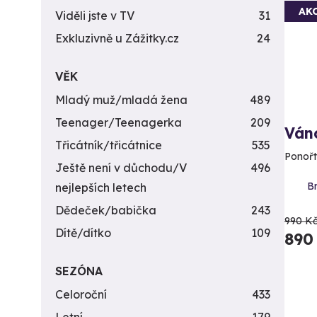
AK
Viděli jste v TV
31
Exkluzivně u Zážitky.cz
24
VĚK
Mladý muž/mladá žena
489
Teenager/Teenagerka
209
Ván
Třicátník/třicátnice
535
Ponořt
Ještě není v důchodu/V
496
Br
nejlepších letech
Dědeček/babička
243
990 K
Dítě/dítko
109
890
SEZÓNA
Celoroční
433