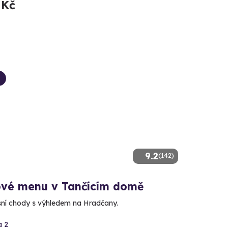
 Kč
9.2
(142)
vé menu v Tančícím domě
usní chody s výhledem na Hradčany.
a 2