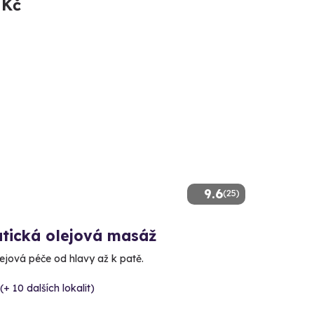
 Kč
9.6
(25)
tická olejová masáž
lejová péče od hlavy až k patě.
(+ 10 dalších lokalit)