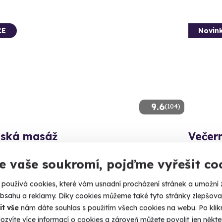
CE
Novin
9.6
(104)
jská masáž
Večer
 Thajsko na vlastní kůži.
Saunový s
vodním sv
e vaše soukromí, pojďme vyřešit co
no (+ 10 dalších lokalit)
Praha
používá cookies, které vám usnadní procházení stránek a umožní 
obsahu a reklamy. Díky cookies můžeme také tyto stránky zlepšovat
Kč
1 780
it vše
nám dáte souhlas s použitím všech cookies na webu. Po kliknu
50 Kč
ozvíte více informací o cookies a zároveň můžete povolit jen někter