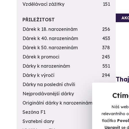
Vzdělávací zážitky
151
AK
PŘILEŽITOST
Dárek k 18. narozeninám
256
Dárek k 40. narozeninám
453
Dárek k 50. narozeninám
378
Dárek k promoci
245
Dárky k narozeninám
551
Dárky k výročí
294
Tha
Dárky na poslední chvíli
450
Zažijte
Nejprodávanější dárky
56
Ctím
Br
Originální dárky k narozeninám
422
Náš web 
Sezóna F1
4
relevantního 
1 750 
tlačítko
Povol
1 6
Svatební dary
196
Upravit
se d