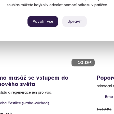
souhlas můžete kdykoliv odvolat pomocí odkazu v patičce.
Povolit vše
Upravit
AKCE
10.0
(4)
ma masáž se vstupem do
Popor
nového světa
relaxační
klidu a regenerace jen pro vás.
Brno 
raha Čestlice (Praha-východ)
1 930 Kč