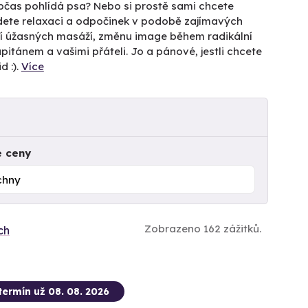
občas pohlídá psa? Nebo si prostě sami chcete
jdete relaxaci a odpočinek v podobě zajímavých
ví úžasných masáží, změnu image během radikální
itánem a vašimi přáteli. Jo a pánové, jestli chcete
d :).
Více
e ceny
Zobrazeno 162 zážitků.
ch
termín už 08. 08. 2026