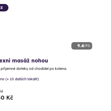
CE
9.4
(91)
lexní masáž nohou
e příjemné doteky od chodidel po kolena.
no (+ 10 dalších lokalit)
Kč
50 Kč