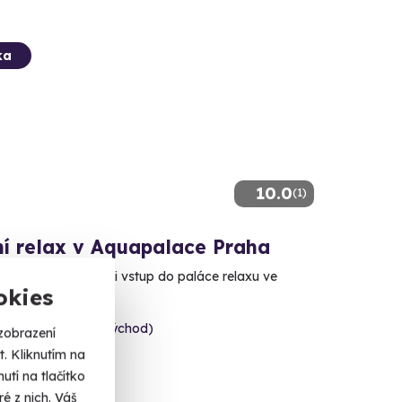
ka
10.0
(1)
ní relax v Aquapalace Praha
vět, aroma masáž i vstup do paláce relaxu ve
ětě
okies
 Čestlice (Praha-východ)
zobrazení
. Kliknutím na
 Kč
tí na tlačítko
é z nich. Váš