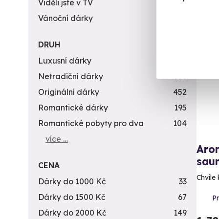
Viděli jste v TV
31
Vánoční dárky
311
DRUH
Luxusní dárky
142
Netradiční dárky
353
Originální dárky
452
Romantické dárky
195
Romantické pobyty pro dva
104
více …
Aro
sau
CENA
Chvíle 
Dárky do 1000 Kč
33
Dárky do 1500 Kč
67
P
Dárky do 2000 Kč
149