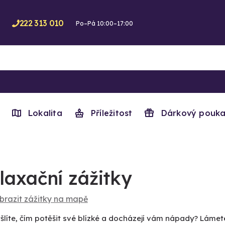
222 313 010
Po–Pá 10:00–17:00
Lokalita
Příležitost
Dárkový pouka
laxační zážitky
brazit zážitky na mapě
líte, čím potěšit své blízké a docházejí vám nápady? Lámete