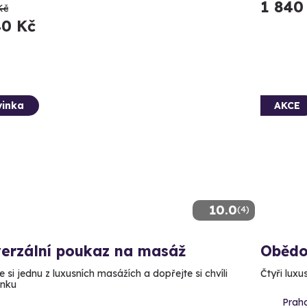
1 840
Kč
40 Kč
inka
AKCE
10.0
(4)
verzální poukaz na masáž
Obědo
 si jednu z luxusních masážích a dopřejte si chvíli
Čtyři lux
ínku
Prah