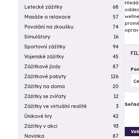
Hledát
Letecké zážitky
68
oddec
welln
Masáže a relaxace
57
proměn
Povolání na zkoušku
74
opravd
Simulátory
16
Sportovní zážitky
94
FI
Vojenské zážitky
45
Zážitkové jízdy
87
Pod
Zážitkové pobyty
126
Zážitky na doma
20
Zážitky se zvířaty
12
Seřad
Zážitky ve virtuální realitě
3
Únikové hry
42
Zážitky v akci
93
Vol
Novinka
87