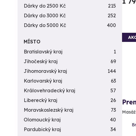
1 7
Dárky do 2500 Kč
215
Dárky do 3000 Kč
252
Dárky do 5000 Kč
400
AK
MÍSTO
Bratislavský kraj
1
Jihočeský kraj
69
Jihomoravský kraj
144
Karlovarský kraj
63
Královehradecký kraj
57
Liberecký kraj
26
Pren
Moravskoslezský kraj
73
Masáž p
Olomoucký kraj
40
Br
Pardubický kraj
34