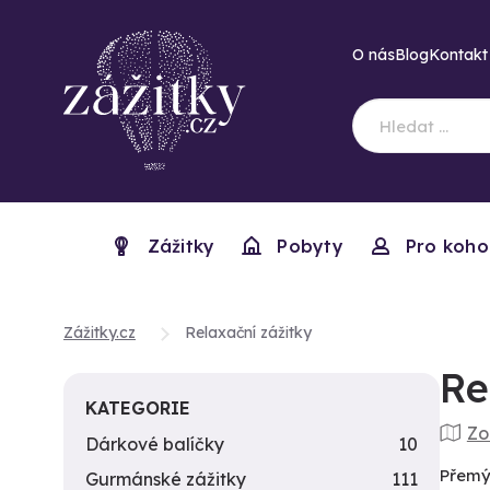
O nás
Blog
Kontakt
Zážitky
Pobyty
Pro koho
Zážitky.cz
Relaxační zážitky
Re
KATEGORIE
Zo
Dárkové balíčky
10
Přemýš
Gurmánské zážitky
111