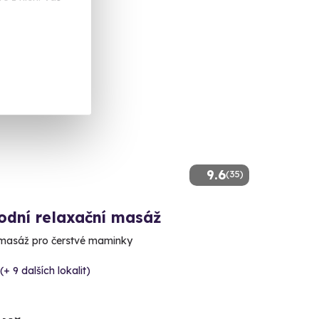
9.6
(35)
odní relaxační masáž
 masáž pro čerstvé maminky
(+ 9 dalších lokalit)