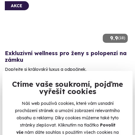
AKCE
9.9
(18)
Exkluzivní wellness pro ženy s polopenzí na
zámku
Dopřejte si královský luxus a odpočinek.
Nová Role (Karlovy Vary)
Ctíme vaše soukromí, pojďme
vyřešit cookies
13 990 Kč
Náš web používá cookies, které vám usnadní
procházení stránek a umožní zobrazení relevantního
obsahu a reklamy. Díky cookies můžeme také tyto
stránky zlepšovat. Kliknutím na tlačítko
Povolit
Volný termín už 09. 08. 2026
vše
nám dáte souhlas s použitím všech cookies na