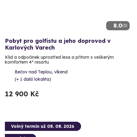
8.0
(1)
Pobyt pro golfistu a jeho doprovod v
Karlových Varech
Klid a odpočinek uprostřed lesa a přitom s veškerým
komfortem 4* resortu
Bečov nad Teplou, víkend
(+ 1 další lokalita)
12 900 Kč
Volný termín už 08. 08. 2026