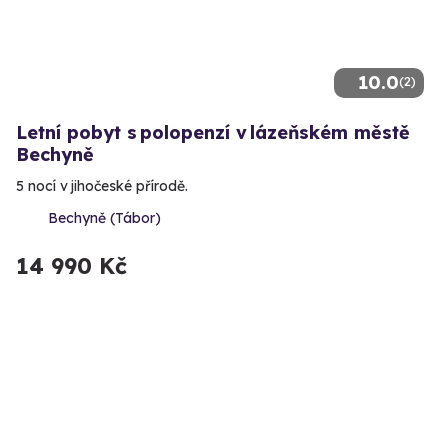
10.0
(2)
Letní pobyt s polopenzí v lázeňském městě
Bechyně
5 nocí v jihočeské přírodě.
Bechyně (Tábor)
14 990 Kč