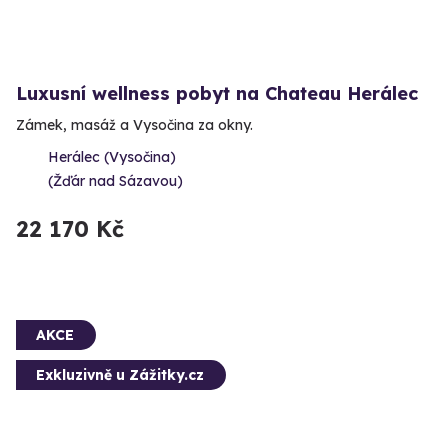
Luxusní wellness pobyt na Chateau Herálec
Zámek, masáž a Vysočina za okny.
Herálec (Vysočina)
(Žďár nad Sázavou)
22 170 Kč
AKCE
Exkluzivně u Zážitky.cz