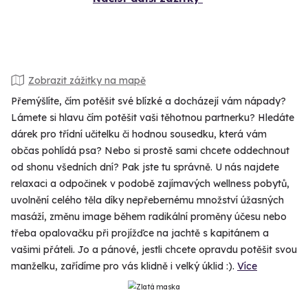
Zobrazit zážitky na mapě
Přemýšlíte, čím potěšit své blízké a docházejí vám nápady?
Lámete si hlavu čím potěšit vaši těhotnou partnerku? Hledáte
dárek pro třídní učitelku či hodnou sousedku, která vám
občas pohlídá psa? Nebo si prostě sami chcete oddechnout
od shonu všedních dní? Pak jste tu správně. U nás najdete
relaxaci a odpočinek v podobě zajímavých wellness pobytů,
uvolnění celého těla díky nepřebernému množství úžasných
masáží, změnu image během radikální proměny účesu nebo
třeba opalovačku při projížďce na jachtě s kapitánem a
vašimi přáteli. Jo a pánové, jestli chcete opravdu potěšit svou
manželku, zařídíme pro vás klidně i velký úklid :).
Více