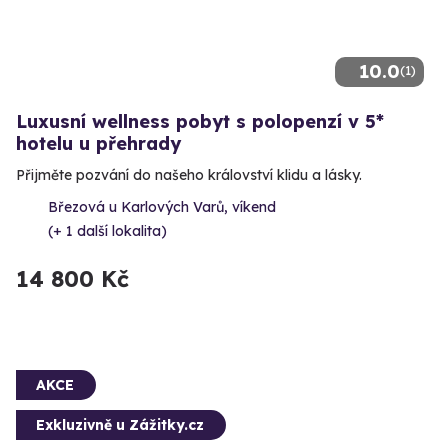
10.0
(1)
Luxusní wellness pobyt s polopenzí v 5*
hotelu u přehrady
Přijměte pozvání do našeho království klidu a lásky.
Březová u Karlových Varů, víkend
(+ 1 další lokalita)
14 800 Kč
AKCE
Exkluzivně u Zážitky.cz