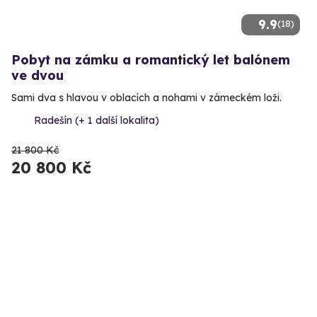
9.9
(18)
Pobyt na zámku a romantický let balónem
ve dvou
Sami dva s hlavou v oblacích a nohami v zámeckém loži.
Radešín (+ 1 další lokalita)
21 800 Kč
20 800 Kč