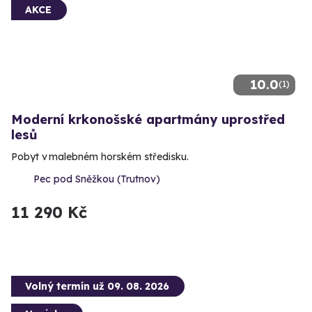
AKCE
10.0
(1)
Moderní krkonošské apartmány uprostřed
lesů
Pobyt v malebném horském středisku.
Pec pod Sněžkou (Trutnov)
11 290 Kč
Volný termín už 09. 08. 2026