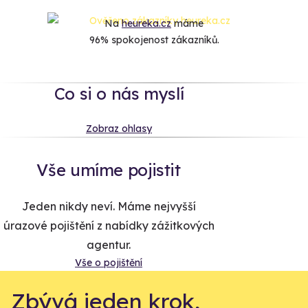
Na
heureka.cz
máme
96% spokojenost zákazníků.
Co si o nás myslí
Zobraz ohlasy
Vše umíme pojistit
Jeden nikdy neví. Máme nejvyšší
úrazové pojištění z nabídky zážitkových
agentur.
Vše o pojištění
Zbývá jeden krok,