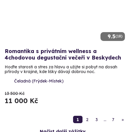
9.5
(18)
Romantika s privátním wellness a
4chodovou degustační večeří v Beskydech
Hoďte starosti a stres za hlavu a užijte si pobyt na dosah
přírody v krajině, kde lišky dávají dobrou noc.
Čeladná (Frýdek-Místek)
13 500 Kč
11 000 Kč
1
2
3
…
7
»
Načíst další zážitky