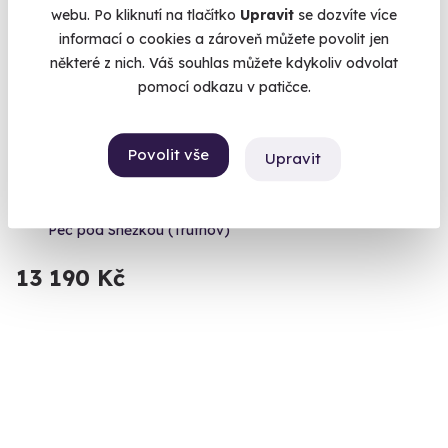
Doporučujeme
webu. Po kliknutí na tlačítko
Upravit
se dozvíte více
informací o cookies a zároveň můžete povolit jen
některé z nich. Váš souhlas můžete kdykoliv odvolat
pomocí odkazu v patičce.
Povolit vše
Upravit
Horská residence v Peci pod Sněžkou
Stylový horský hotel s restaurací.
Pec pod Sněžkou (Trutnov)
13 190 Kč