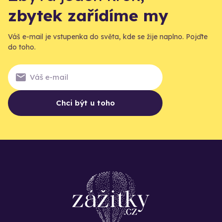
zbytek zařídíme my
Váš e-mail je vstupenka do světa, kde se žije naplno. Pojďte
do toho.
Chci být u toho