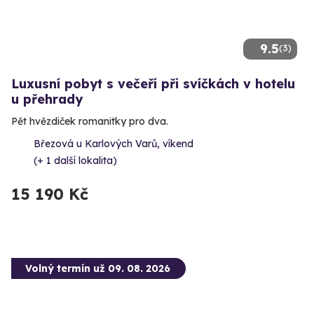
9.5
(3)
Luxusní pobyt s večeří při svíčkách v hotelu
u přehrady
Pět hvězdiček romanitky pro dva.
Březová u Karlových Varů, víkend
(+ 1 další lokalita)
15 190 Kč
Volný termín už 09. 08. 2026