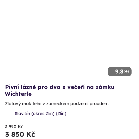
9.8
(4)
Pivní lázně pro dva s večeří na zámku
Wichterle
Zlatavý mok teče v zámeckém podzemí proudem.
Slavičín (okres Zlín) (Zlín)
3 990 Kč
3 850 Kč