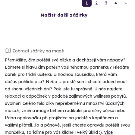
1
2
3
4
»
Načíst další zážitky
Zobrazit zážitky na mapě
Přemýšlíte, čím potěšit své blízké a docházejí vám nápady?
Lámete si hlavu čím potěšit vaši těhotnou partnerku? Hledáte
dárek pro třídní učitelku či hodnou sousedku, která vám
občas pohlídá psa? Nebo si prostě sami chcete oddechnout
od shonu všedních dní? Pak jste tu správně. U nás najdete
relaxaci a odpočinek v podobě zajímavých wellness pobytů,
uvolnění celého těla díky nepřebernému množství úžasných
masáží, změnu image během radikální proměny účesu nebo
třeba opalovačku při projížďce na jachtě s kapitánem a
vašimi přáteli. Jo a pánové, jestli chcete opravdu potěšit svou
manželku, zařídíme pro vás klidně i velký úklid :).
Více