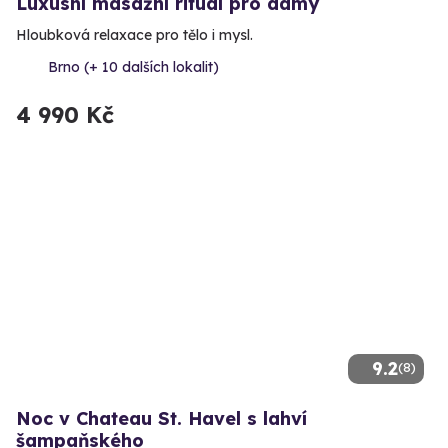
Luxusní masážní rituál pro dámy
Hloubková relaxace pro tělo i mysl.
Brno (+ 10 dalších lokalit)
4 990 Kč
9.2
(8)
Noc v Chateau St. Havel s lahví
šampaňského