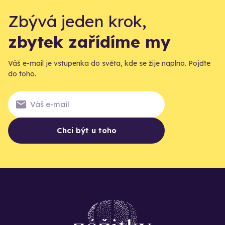
Zbývá jeden krok,
zbytek zařídíme my
Váš e-mail je vstupenka do světa, kde se žije naplno. Pojďte
do toho.
Chci být u toho