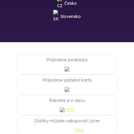
Česko
Slovensko
Přijímáme poukázky
Přijímáme platební karty
Řekněte si o slevu
Více
Zážitky můžete nakupovat i přes
Více