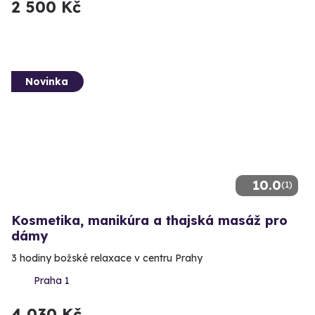
2 500 Kč
Novinka
10.0
(1)
Kosmetika, manikúra a thajská masáž pro
dámy
3 hodiny božské relaxace v centru Prahy
Praha 1
4 030 Kč