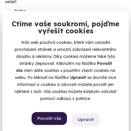
večeří
Praha
Ctíme vaše soukromí, pojďme
4 180 Kč
vyřešit cookies
Náš web používá cookies, které vám usnadní
procházení stránek a umožní zobrazení relevantního
obsahu a reklamy. Díky cookies můžeme také tyto
stránky zlepšovat. Kliknutím na tlačítko
Povolit
vše
nám dáte souhlas s použitím všech cookies na
webu. Po kliknutí na tlačítko
Upravit
se dozvíte více
informací o cookies a zároveň můžete povolit jen
některé z nich. Váš souhlas můžete kdykoliv odvolat
pomocí odkazu v patičce.
10.0
(1)
Privátní sauna s vířivkou
Povolit vše
Upravit
60 minut relaxace v soukromí až pro 4 osoby