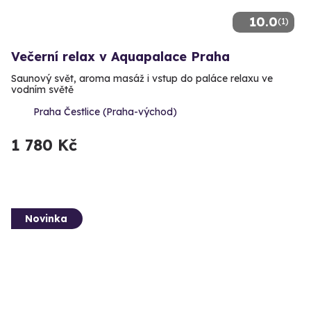
10.0
(1)
Večerní relax v Aquapalace Praha
Saunový svět, aroma masáž i vstup do paláce relaxu ve
vodním světě
Praha Čestlice (Praha-východ)
1 780 Kč
Novinka