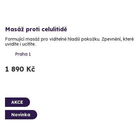
Masáž proti celulitidě
Formující masáž pro viditelně hladší pokožku. Zpevnění, které
uvidíte i ucítíte.
Praha 1
1 890 Kč
AKCE
Novinka