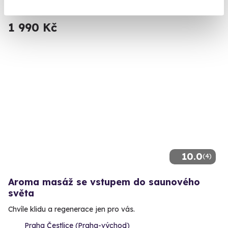
Praha Čestlice (Praha-východ)
1 990 Kč
10.0
(4)
Aroma masáž se vstupem do saunového
světa
Chvíle klidu a regenerace jen pro vás.
Praha Čestlice (Praha-východ)