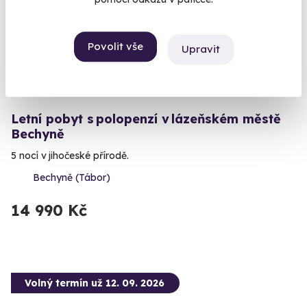
Povolit vše
Upravit
10.0
(2)
Letní pobyt s polopenzí v lázeňském městě
Bechyně
5 nocí v jihočeské přírodě.
Bechyně (Tábor)
14 990 Kč
Volný termín už 12. 09. 2026