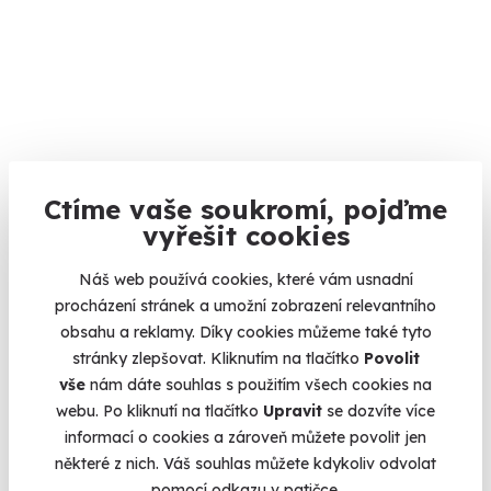
Škola flyboardingu s videorozborem
Ctíme vaše soukromí, pojďme
vyřešit cookies
Zažijte pocit svobody díky Flyboardovému kurzu!
Lipno (Amenity Resort)
Náš web používá cookies, které vám usnadní
(+ 4 další lokality)
procházení stránek a umožní zobrazení relevantního
obsahu a reklamy. Díky cookies můžeme také tyto
4 399 Kč
stránky zlepšovat. Kliknutím na tlačítko
Povolit
vše
nám dáte souhlas s použitím všech cookies na
webu. Po kliknutí na tlačítko
Upravit
se dozvíte více
informací o cookies a zároveň můžete povolit jen
některé z nich. Váš souhlas můžete kdykoliv odvolat
Volný termín už 09. 08. 2026
pomocí odkazu v patičce.