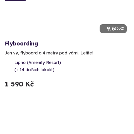
9.6
(352)
Flyboarding
Jen vy, flyboard a 4 metry pod vámi. Letíte!
Lipno (Amenity Resort)
(+ 14 dalších lokalit)
1 590 Kč