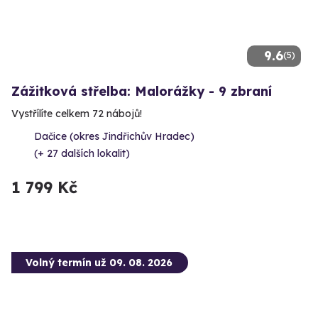
9.6
(5)
Zážitková střelba: Malorážky - 9 zbraní
Vystřílíte celkem 72 nábojů!
Dačice (okres Jindřichův Hradec)
(+ 27 dalších lokalit)
1 799 Kč
Volný termín už 09. 08. 2026