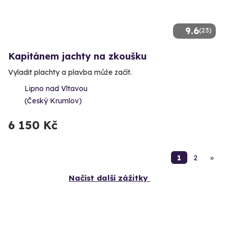
9.6
(23)
Kapitánem jachty na zkoušku
Vyladit plachty a plavba může začít.
Lipno nad Vltavou
(Český Krumlov)
6 150 Kč
1
2
»
Načíst další zážitky