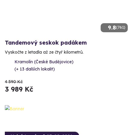
9.8
(761)
Tandemový seskok padákem
Vyskočte z letadla až ze čtyř kilometrů.
Kramolín (České Budějovice)
(+ 13 dalších lokalit)
4 590 Kč
3 989 Kč