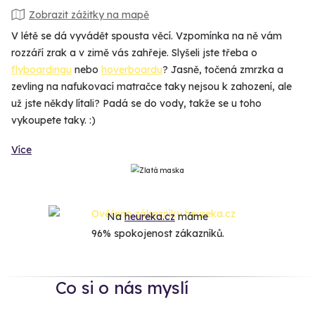
Zobrazit zážitky na mapě
V létě se dá vyvádět spousta věcí. Vzpomínka na ně vám
rozzáří zrak a v zimě vás zahřeje. Slyšeli jste třeba o
flyboardingu
nebo
hoverboardu
? Jasně, točená zmrzka a
zevling na nafukovací matračce taky nejsou k zahození, ale
už jste někdy lítali? Padá se do vody, takže se u toho
vykoupete taky. :)
Více
Na
heureka.cz
máme
96% spokojenost zákazníků.
Co si o nás myslí