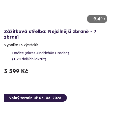
9.4
(4)
Zážitková střelba: Nejsilnější zbraně - 7
zbraní
Vypálíte 13 výstřelů!
Dačice (okres Jindřichův Hradec)
(+ 28 dalších lokalit)
3 599 Kč
Volný termín už 08. 08. 2026