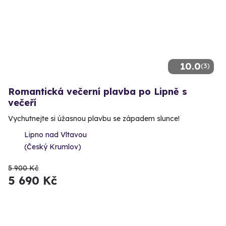
10.0
(3)
Romantická večerní plavba po Lipně s
večeří
Vychutnejte si úžasnou plavbu se západem slunce!
Lipno nad Vltavou
(Český Krumlov)
5 900 Kč
5 690 Kč