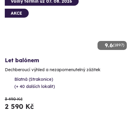
Volný termín už 07. 08. 2026
AKCE
9.6
(1897)
Let balónem
Dechberoucí výhled a nezapomenutelný zážitek
Blatná (Strakonice)
(+ 40 dalších lokalit)
3 490 Kč
2 590 Kč