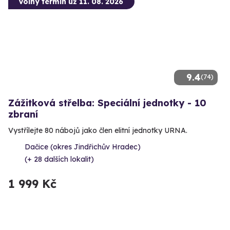
Volný termín už 11. 08. 2026
9.4
(74)
Zážitková střelba: Speciální jednotky - 10
zbraní
Vystřílejte 80 nábojů jako člen elitní jednotky URNA.
Dačice (okres Jindřichův Hradec)
(+ 28 dalších lokalit)
1 999 Kč