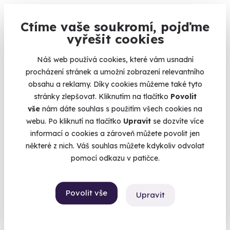
Jízda v Dodge Challenger
Ctíme vaše soukromí, pojďme
Zelenočerný americký muscle car k vašim službám
vyřešit cookies
Brno (+ 6 dalších lokalit)
Náš web používá cookies, které vám usnadní
1 399 Kč
procházení stránek a umožní zobrazení relevantního
obsahu a reklamy. Díky cookies můžeme také tyto
stránky zlepšovat. Kliknutím na tlačítko
Povolit
vše
nám dáte souhlas s použitím všech cookies na
webu. Po kliknutí na tlačítko
Upravit
se dozvíte více
Volný termín už 08. 08. 2026
informací o cookies a zároveň můžete povolit jen
některé z nich. Váš souhlas můžete kdykoliv odvolat
pomocí odkazu v patičce.
Povolit vše
Upravit
9.0
(1)
Jízda v Chevrolet Camaro ZL1 Paket