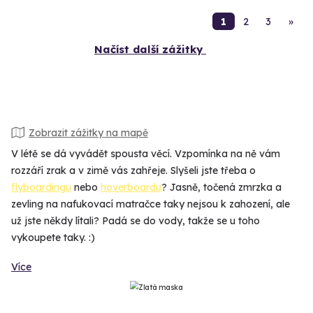
1
2
3
»
Načíst další zážitky
Zobrazit zážitky na mapě
V létě se dá vyvádět spousta věcí. Vzpomínka na ně vám
rozzáří zrak a v zimě vás zahřeje. Slyšeli jste třeba o
flyboardingu
nebo
hoverboardu
? Jasně, točená zmrzka a
zevling na nafukovací matračce taky nejsou k zahození, ale
už jste někdy lítali? Padá se do vody, takže se u toho
vykoupete taky. :)
Více