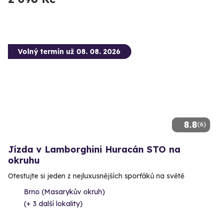
Volný termín už 08. 08. 2026
8.8
(6)
Jízda v Lamborghini Huracán STO na
okruhu
Otestujte si jeden z nejluxusnějších sporťáků na světě
Brno (Masarykův okruh)
(+ 3 další lokality)