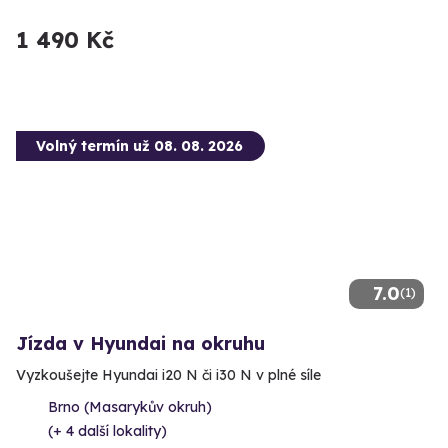
1 490 Kč
Volný termín už 08. 08. 2026
7.0
(1)
Jízda v Hyundai na okruhu
Vyzkoušejte Hyundai i20 N či i30 N v plné síle
Brno (Masarykův okruh)
(+ 4 další lokality)