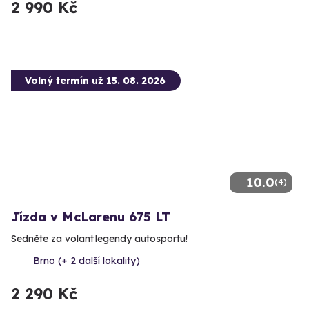
2 990 Kč
Volný termín už 15. 08. 2026
10.0
(4)
Jízda v McLarenu 675 LT
Sedněte za volant legendy autosportu!
Brno (+ 2 další lokality)
2 290 Kč