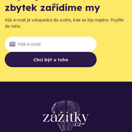
zbytek zařídíme my
Váš e-mail je vstupenka do světa, kde se žije naplno. Pojďte
do toho.
Chci být u toho