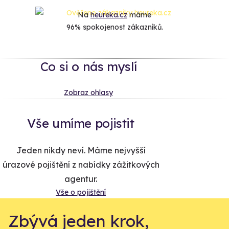
Na
heureka.cz
máme
96% spokojenost zákazníků.
Co si o nás myslí
Zobraz ohlasy
Vše umíme pojistit
Jeden nikdy neví. Máme nejvyšší
úrazové pojištění z nabídky zážitkových
agentur.
Vše o pojištění
Zbývá jeden krok,