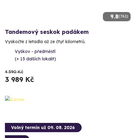
9.8
(761)
Tandemový seskok padákem
Vyskočte z letadla až ze čtyř kilometrů.
Vyškov - předměstí
(+ 13 dalších lokalit)
4 590 Kč
3 989 Kč
Volný termín už 09. 08. 2026