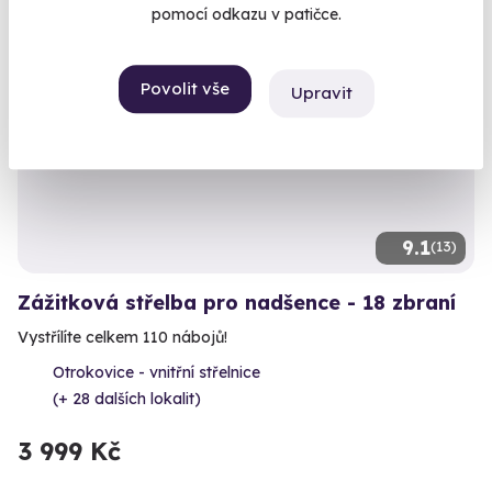
pomocí odkazu v patičce.
Volný termín už 14. 08. 2026
Povolit vše
Upravit
9.1
(13)
Zážitková střelba pro nadšence - 18 zbraní
Vystřílíte celkem 110 nábojů!
Otrokovice - vnitřní střelnice
(+ 28 dalších lokalit)
3 999 Kč