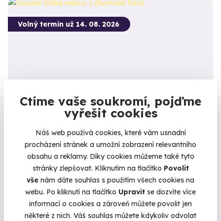
Volný termín už 14. 08. 2026
8.9
(17)
Ctíme vaše soukromí, pojďme
vyřešit cookies
Zážitková střelba: Zbraně z online stříleček -
11 zbraní
Náš web používá cookies, které vám usnadní
procházení stránek a umožní zobrazení relevantního
Vyzkoušejte si naživo zbraně, které znáte z oblíbených
stříleček!
obsahu a reklamy. Díky cookies můžeme také tyto
stránky zlepšovat. Kliknutím na tlačítko
Povolit
Otrokovice - vnitřní střelnice
vše
nám dáte souhlas s použitím všech cookies na
(+ 28 dalších lokalit)
webu. Po kliknutí na tlačítko
Upravit
se dozvíte více
informací o cookies a zároveň můžete povolit jen
2 999 Kč
některé z nich. Váš souhlas můžete kdykoliv odvolat