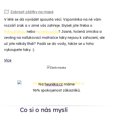
Zobrazit zážitky na mapě
V létě se dá vyvádět spousta věcí. Vzpomínka na ně vám
rozzáří zrak a v zimě vás zahřeje. Slyšeli jste třeba o
flyboardingu
nebo
hoverboardu
? Jasně, točená zmrzka a
zevling na nafukovací matračce taky nejsou k zahození, ale
už jste někdy lítali? Padá se do vody, takže se u toho
vykoupete taky. :)
Více
Na
heureka.cz
máme
96% spokojenost zákazníků.
Co si o nás myslí