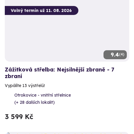
Volný termín už 11. 08. 2026
9.4
(4)
Zážitková střelba: Nejsilnější zbraně - 7
zbraní
Vypálíte 13 výstřelů!
Otrokovice - vnitřní střelnice
(+ 28 dalších lokalit)
3 599 Kč