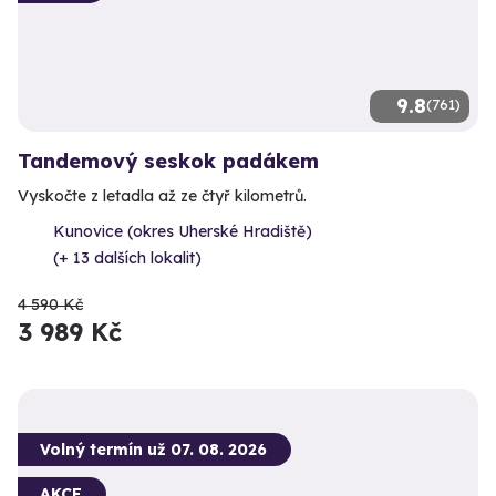
9.8
(761)
Tandemový seskok padákem
Vyskočte z letadla až ze čtyř kilometrů.
Kunovice (okres Uherské Hradiště)
(+ 13 dalších lokalit)
4 590 Kč
3 989 Kč
Volný termín už 07. 08. 2026
AKCE