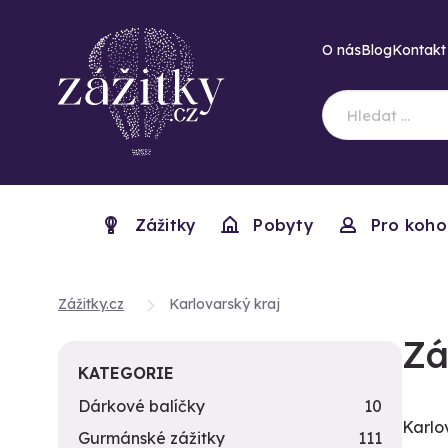
O nás
Blog
Kontakt
Zážitky
Pobyty
Pro koho
Zážitky.cz
Karlovarský kraj
Zá
KATEGORIE
Dárkové balíčky
10
Karlo
Gurmánské zážitky
111