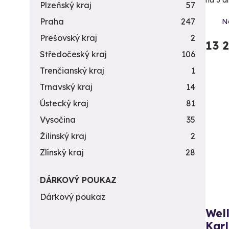
Plzeňský kraj
57
Praha
247
N
Prešovský kraj
2
13 
Středočeský kraj
106
Trenčianský kraj
1
Trnavský kraj
14
Ústecký kraj
81
Vysočina
35
Žilinský kraj
2
Zlínský kraj
28
DÁRKOVÝ POUKAZ
Dárkový poukaz
Well
Kar