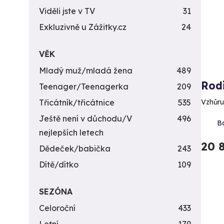
Viděli jste v TV
31
Exkluzivně u Zážitky.cz
24
VĚK
Mladý muž/mladá žena
489
Rod
Teenager/Teenagerka
209
Třicátník/třicátnice
535
Vzhůru
Ještě není v důchodu/V
496
Bo
nejlepších letech
20 
Dědeček/babička
243
Dítě/dítko
109
SEZÓNA
Celoroční
433