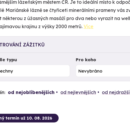
ámějším lázeňským městem ČR. Je to ideální místo k odpoči
ulé Mariánské lázně se čtyřiceti minerálními prameny vás z
t některou z úžasných masáží pro dva nebo vyrazit na well
zajímavou krajinu z výšky 2000 metrů.
Více
LTROVÁNÍ ZÁŽITKŮ
le typu
Pro koho
od nejoblíbenějších
od nejlevnějších
od nejdražš
it:
ný termín už 10. 08. 2026