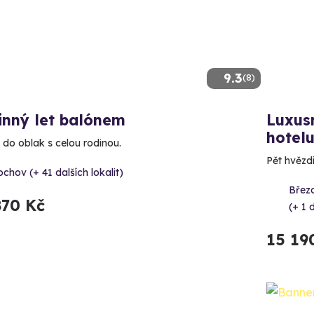
9.3
(8)
inný let balónem
Luxusn
hotel
 do oblak s celou rodinou.
Pět hvězd
chov (+ 41 dalších lokalit)
Březo
870 Kč
(+ 1 d
15 19