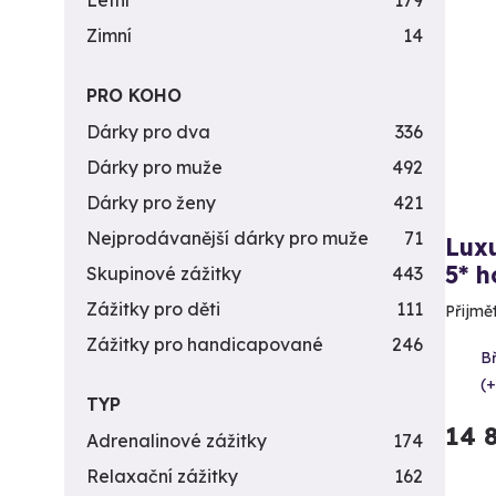
Letní
179
Zimní
14
PRO KOHO
Dárky pro dva
336
Dárky pro muže
492
Dárky pro ženy
421
Nejprodávanější dárky pro muže
71
Luxu
5* h
Skupinové zážitky
443
Zážitky pro děti
111
Přijmě
Zážitky pro handicapované
246
B
(+
TYP
14 
Adrenalinové zážitky
174
Relaxační zážitky
162