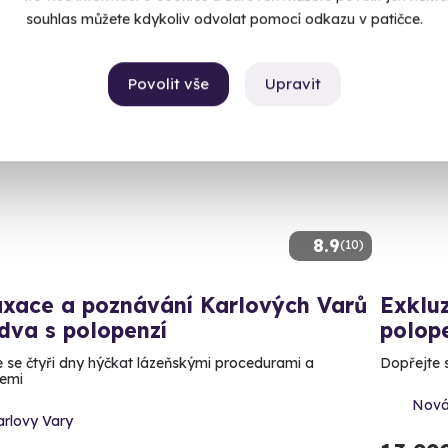
souhlas můžete kdykoliv odvolat pomocí odkazu v patičce.
Povolit vše
Upravit
Volný 
AKCE
8.9
(10)
axace a poznávání Karlových Varů
Exkluz
dva s polopenzí
polop
 se čtyři dny hýčkat lázeňskými procedurami a
Dopřejte s
emi
Nová
arlovy Vary