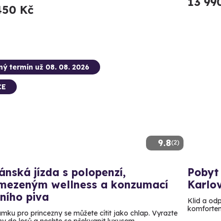
13 99
450 Kč
ný termín už 08. 08. 2026
CE
9.8
(2)
ánská jízda s polopenzí,
Pobyt 
mezeným wellness a konzumací
Karlo
ního piva
Klid a od
komfortem
ámku pro princezny se můžete cítit jako chlap. Vyrazte
ny do lesů a nechte se překvapit luxusem.