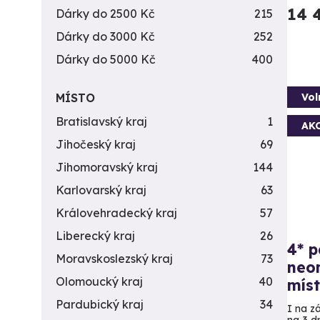
14 
Dárky do 2500 Kč
215
Dárky do 3000 Kč
252
Dárky do 5000 Kč
400
MÍSTO
Vol
Bratislavský kraj
1
AK
Jihočeský kraj
69
Jihomoravský kraj
144
Karlovarský kraj
63
Královehradecký kraj
57
Liberecký kraj
26
4* p
Moravskoslezský kraj
73
neo
Olomoucký kraj
40
míst
Pardubický kraj
34
I na z
na 3 d