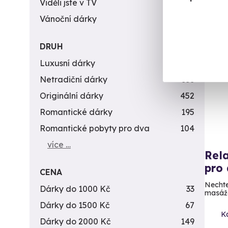
Viděli jste v TV
31
Vánoční dárky
311
DRUH
Luxusní dárky
142
Netradiční dárky
353
Originální dárky
452
Romantické dárky
195
Romantické pobyty pro dva
104
více …
Rel
pro 
CENA
Nechte
Dárky do 1000 Kč
33
masáž
Dárky do 1500 Kč
67
K
Dárky do 2000 Kč
149