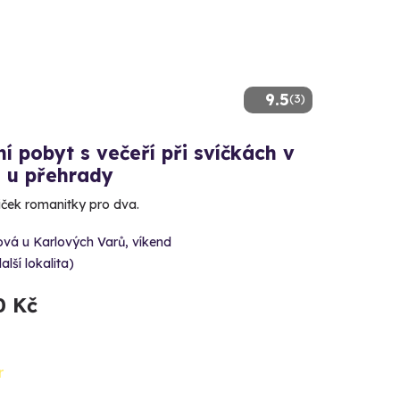
9.5
(3)
í pobyt s večeří při svíčkách v
u u přehrady
iček romanitky pro dva.
vá u Karlových Varů, víkend
alší lokalita)
0 Kč