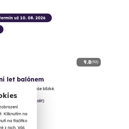
termín už 10. 08. 2026
9.8
(92)
ní let balónem
m jen pro vás a vaše blízké.
okies
v (+ 41 dalších lokalit)
zobrazení
. Kliknutím na
tí na tlačítko
0 Kč
é z nich. Váš