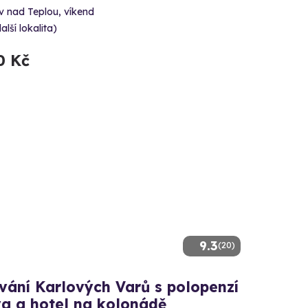
 nad Teplou, víkend
alší lokalita)
0 Kč
9.3
(20)
vání Karlových Varů s polopenzí
va a hotel na kolonádě