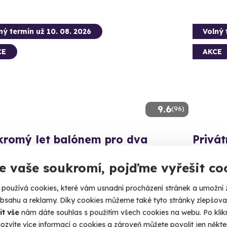
ný termín už 10. 08. 2026
Volný 
CE
AKCE
9.6
(96)
kromý let balónem pro dva
Privát
ický vyhlídkový let kdekoliv v ČR.
Let balóne
e vaše soukromí, pojďme vyřešit co
chov (+ 41 dalších lokalit)
Bocho
používá cookies, které vám usnadní procházení stránek a umožní 
obsahu a reklamy. Díky cookies můžeme také tyto stránky zlepšovat
 Kč
16 870 Kč
it vše
nám dáte souhlas s použitím všech cookies na webu. Po kliknu
490 Kč
14 49
ozvíte více informací o cookies a zároveň můžete povolit jen někter