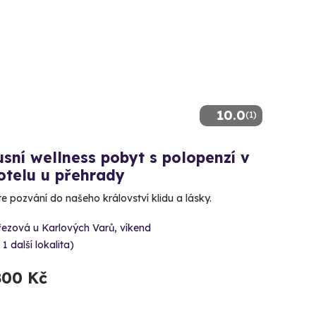
10.0
(1)
sní wellness pobyt s polopenzí v
otelu u přehrady
te pozvání do našeho království klidu a lásky.
řezová u Karlových Varů, víkend
 1 další lokalita)
800 Kč