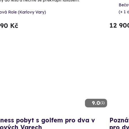
Bečov
(+ 1 d
ová Role (Karlovy Vary)
12 90
290 Kč
9.0
(1)
ness pobyt s golfem pro dva v
Pozná
lových Varech
pro d