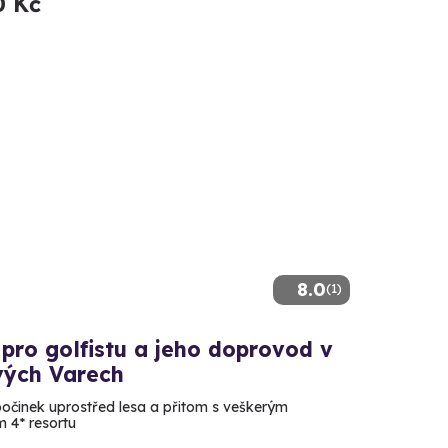
0 Kč
8.0
(1)
pro golfistu a jeho doprovod v
vých Varech
počinek uprostřed lesa a přitom s veškerým
 4* resortu