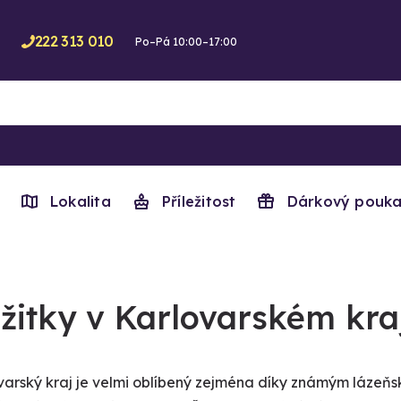
222 313 010
Po–Pá 10:00–17:00
Lokalita
Příležitost
Dárkový pouka
žitky v Karlovarském kra
varský kraj je velmi oblíbený zejména díky známým lázeňs