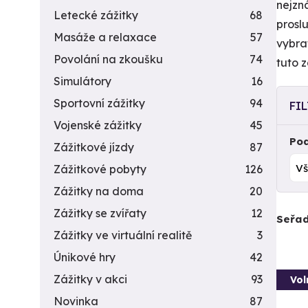
nejzn
Letecké zážitky
68
prosl
Masáže a relaxace
57
vybra
Povolání na zkoušku
74
tuto 
Simulátory
16
Sportovní zážitky
94
FI
Vojenské zážitky
45
Pod
Zážitkové jízdy
87
Zážitkové pobyty
126
Zážitky na doma
20
Zážitky se zvířaty
12
Seřad
Zážitky ve virtuální realitě
3
Únikové hry
42
Zážitky v akci
93
Vol
Novinka
87