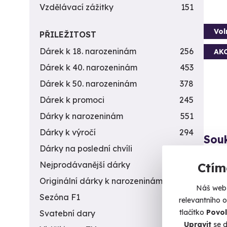
Vzdělávací zážitky
151
Vol
PŘILEŽITOST
Dárek k 18. narozeninám
256
AK
Dárek k 40. narozeninám
453
Dárek k 50. narozeninám
378
Dárek k promoci
245
Dárky k narozeninám
551
Dárky k výročí
294
Sou
Dárky na poslední chvíli
450
Romant
Nejprodávanější dárky
56
Ctím
Bo
Originální dárky k narozeninám
422
Náš web 
Sezóna F1
4
relevantního 
16 870
tlačítko
Povol
14 
Svatební dary
196
Upravit
se d