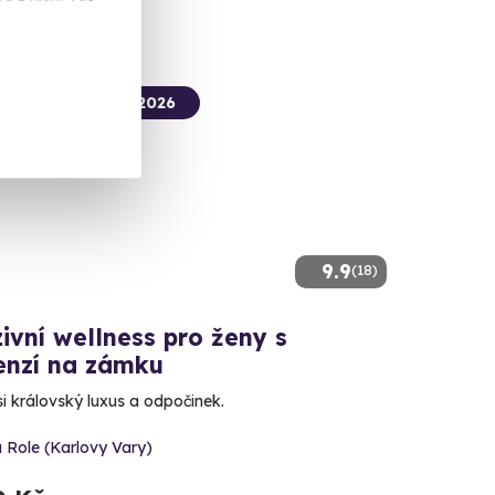
termín už 08. 08. 2026
9.9
(18)
ivní wellness pro ženy s
enzí na zámku
i královský luxus a odpočinek.
 Role (Karlovy Vary)