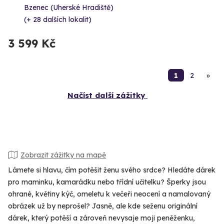
Bzenec (Uherské Hradiště)
(+ 28 dalších lokalit)
3 599 Kč
1
2
»
Načíst další zážitky
Zobrazit zážitky na mapě
Lámete si hlavu, čím potěšit ženu svého srdce? Hledáte dárek
pro maminku, kamarádku nebo třídní učitelku? Šperky jsou
ohrané, květiny kýč, omeletu k večeři neocení a namalovaný
obrázek už by neprošel? Jasně, ale kde seženu originální
dárek, který potěší a zároveň nevysaje moji peněženku,