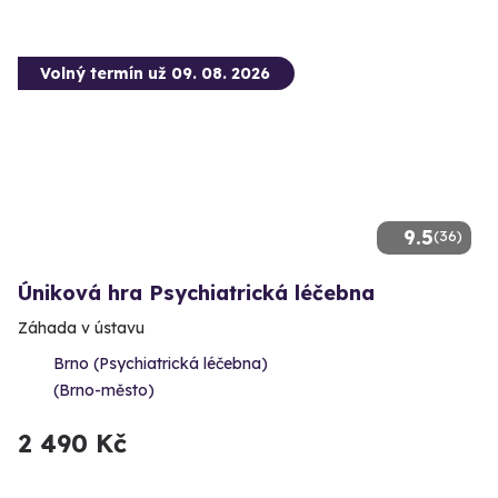
Volný termín už 09. 08. 2026
9.5
(36)
Úniková hra Psychiatrická léčebna
Záhada v ústavu
Brno (Psychiatrická léčebna)
(Brno-město)
2 490 Kč