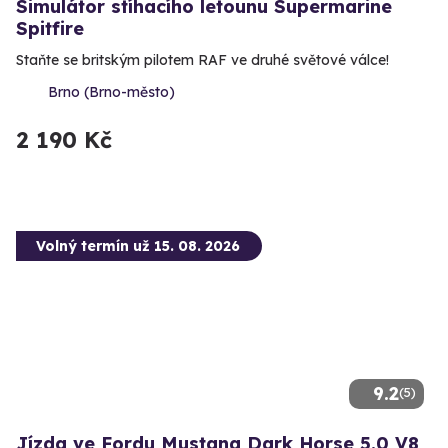
Simulátor stíhacího letounu Supermarine
Spitfire
Staňte se britským pilotem RAF ve druhé světové válce!
Brno (Brno-město)
2 190 Kč
Volný termín už 15. 08. 2026
9.2
(5)
Jízda ve Fordu Mustang Dark Horse 5.0 V8