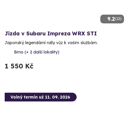
9.2
(12)
Jízda v Subaru Impreza WRX STI
Japonský legendární rally vůz k vašim službám.
Brno (+ 2 další lokality)
1 550 Kč
Volný termín už 11. 09. 2026