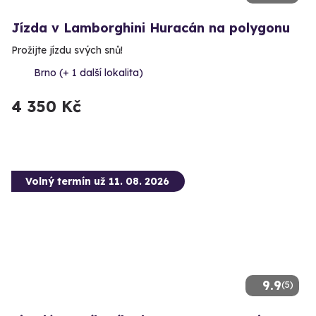
Jízda v Lamborghini Huracán na polygonu
Prožijte jízdu svých snů!
Brno (+ 1 další lokalita)
4 350 Kč
Volný termín už 11. 08. 2026
9.9
(5)