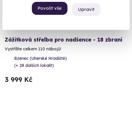
Povolit vše
Upravit
9.1
(13)
Zážitková střelba pro nadšence - 18 zbraní
Vystřílíte celkem 110 nábojů!
Bzenec (Uherské Hradiště)
(+ 28 dalších lokalit)
3 999 Kč