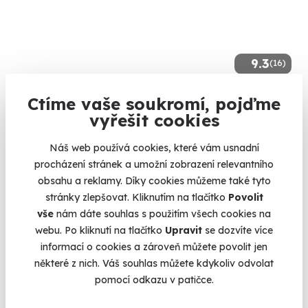
9.3
(16)
Tandemový seskok padákem ze 6000 m
Ctíme vaše soukromí, pojďme
vyřešit cookies
Vyskočte z letadla až ze šesti kilometrů.
Vyškov - předměstí
Náš web používá cookies, které vám usnadní
(+ 5 dalších lokalit)
procházení stránek a umožní zobrazení relevantního
obsahu a reklamy. Díky cookies můžeme také tyto
9 150 Kč
stránky zlepšovat. Kliknutím na tlačítko
Povolit
vše
nám dáte souhlas s použitím všech cookies na
webu. Po kliknutí na tlačítko
Upravit
se dozvíte více
informací o cookies a zároveň můžete povolit jen
některé z nich. Váš souhlas můžete kdykoliv odvolat
Volný termín už 14. 08. 2026
pomocí odkazu v patičce.