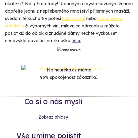
říkáte si? No, přímo tady! Utahaným a vystresovaným ženám
dopřejte jednu z nepřeberného množství příjemných masáží,
svědomité kuchařky potěší
kurz vaření
nebo
ochutnávka
čokolády
či výborných vín, milovnice adrenalinu můžete
poslat až do oblak a znuděné dámy nechte vyzkoušet
neobvyklá povolání na zkoušku.
Více
Na
heureka.cz
máme
96% spokojenost zákazníků.
Co si o nás myslí
Zobraz ohlasy
Vše umíme pojistit