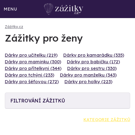
MENU
Zážitky.cz
Zážitky pro ženy
Dárky pro učitelku (219)
Dárky pro kamarádku (335)
Dárky pro maminku (300)
Dárky pro babičku (172)
Dárky pro přítelkyni (344)
Dárky pro sestru (330)
Dárky pro tchýni (233)
Dárky pro manželku (343)
Dárky pro šéfovou (272)
Dárky pro holky (223)
FILTROVÁNÍ ZÁŽITKŮ
KATEGORIE ZÁŽITKŮ