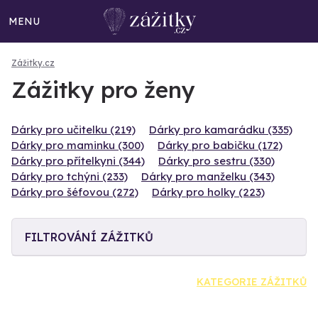
MENU
Zážitky.cz
Zážitky pro ženy
Dárky pro učitelku (219)
Dárky pro kamarádku (335)
Dárky pro maminku (300)
Dárky pro babičku (172)
Dárky pro přítelkyni (344)
Dárky pro sestru (330)
Dárky pro tchýni (233)
Dárky pro manželku (343)
Dárky pro šéfovou (272)
Dárky pro holky (223)
FILTROVÁNÍ ZÁŽITKŮ
KATEGORIE ZÁŽITKŮ