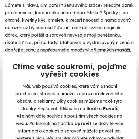
Lámete si hlavu, čím potěšit ženu svého srdce? Hledáte dárek
pro maminku, kamarádku nebo třídní učitelku? Šperky jsou
ohrané, květiny kýč, omeletu k večeři neocení a namalovaný
obrázek už by neprošel? Jasně, ale kde seženu originální
dárek, který potěší a zároveň nevysaje moji peněženku,
říkáte si? No, přímo tady! Utahaným a vystresovaným ženám
dopřejte jednu z nepřeberného množství příjemných masáží,
svědomité kuchařky potěší
kurz vaření
nebo
ochutnávka
Ctíme vaše soukromí, pojďme
čokolády
či výborných vín, milovnice adrenalinu můžete
vyřešit cookies
poslat až do oblak a znuděné dámy nechte vyzkoušet
neobvyklá povolání na zkoušku.
Více
Náš web používá cookies, které vám usnadní
procházení stránek a umožní zobrazení relevantního
obsahu a reklamy. Díky cookies můžeme také tyto
stránky zlepšovat. Kliknutím na tlačítko
Povolit
Na
heureka.cz
máme
vše
nám dáte souhlas s použitím všech cookies na
96% spokojenost zákazníků.
webu. Po kliknutí na tlačítko
Upravit
se dozvíte více
informací o cookies a zároveň můžete povolit jen
některé z nich. Váš souhlas můžete kdykoliv odvolat