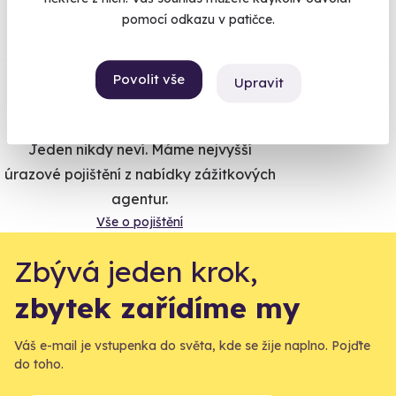
Co si o nás myslí
pomocí odkazu v patičce.
Zobraz ohlasy
Povolit vše
Upravit
Vše umíme pojistit
Jeden nikdy neví. Máme nejvyšší
úrazové pojištění z nabídky zážitkových
agentur.
Vše o pojištění
Zbývá jeden krok,
zbytek zařídíme my
Váš e-mail je vstupenka do světa, kde se žije naplno. Pojďte
do toho.