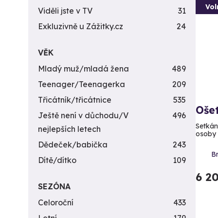
Vol
Viděli jste v TV
31
Exkluzivně u Zážitky.cz
24
VĚK
Mladý muž/mladá žena
489
Teenager/Teenagerka
209
Třicátník/třicátnice
535
Oše
Ještě není v důchodu/V
496
Setkání
nejlepších letech
osoby
Dědeček/babička
243
B
Dítě/dítko
109
6 2
SEZÓNA
Celoroční
433