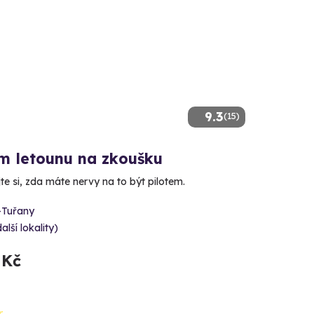
9.3
(15)
em letounu na zkoušku
e si, zda máte nervy na to být pilotem.
-Tuřany
alší lokality)
 Kč