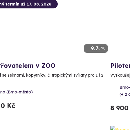
ný termín už 17. 08. 2026
9.7
(78)
třovatelem v ZOO
Pilot
 se šelmami, kopytníky, či tropickými zvířaty pro 1 i 2
Vyzkoušejt
Brno
rno (Brno-město)
(+ 2 d
00 Kč
8 900