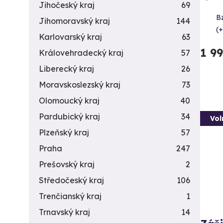
Jihočeský kraj
69
B
Jihomoravský kraj
144
(+
Karlovarský kraj
63
1 9
Královehradecký kraj
57
Liberecký kraj
26
Moravskoslezský kraj
73
Olomoucký kraj
40
Pardubický kraj
34
Vol
Plzeňský kraj
57
Praha
247
Prešovský kraj
2
Středočeský kraj
106
Trenčianský kraj
1
Trnavský kraj
14