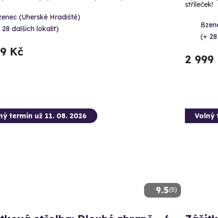
stříleček!
zenec (Uherské Hradiště)
Bzene
 28 dalších lokalit)
(+ 28
99 Kč
2 999
ný termín už 11. 08. 2026
Volný 
9.5
(5)