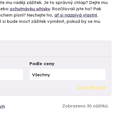
te mu raději zážitek. Je to správný chlap? Dejte mu
 nebo
ochutnávku whisky
. Rozčilovali jste ho? Pak
lechem písní? Nechejte ho,
ať si nazpívá vlastní
.
el si bude moct zážitek vyměnit, pokud by se mu
Podle ceny
Zrušit filtrování
Zobrazeno 30 zážitků.
ích