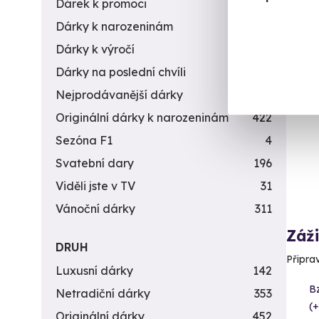
1 7
Dárek k promoci
245
Dárky k narozeninám
551
Dárky k výročí
294
Dárky na poslední chvíli
450
Vol
Nejprodávanější dárky
56
Originální dárky k narozeninám
422
Sezóna F1
4
Svatební dary
196
Viděli jste v TV
31
Vánoční dárky
311
Záži
DRUH
Připra
Luxusní dárky
142
B
Netradiční dárky
353
(+
Originální dárky
452