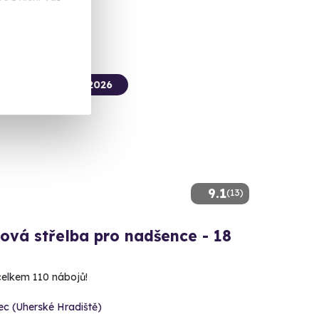
 Kč
termín už 14. 08. 2026
9.1
(13)
ová střelba pro nadšence - 18
 celkem 110 nábojů!
c (Uherské Hradiště)