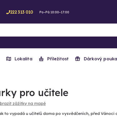
222 313 010
Po–Pá 10:00–17:00
Lokalita
Příležitost
Dárkový pouka
rky pro učitele
brazit zážitky na mapě
jak to vypadá u učitelů doma po vysvědčeních, před Vánoci a