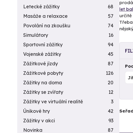
prodáv
Letecké zážitky
68
let b
určit
Masáže a relaxace
57
Třeba 
Povolání na zkoušku
74
nějaký
Simulátory
16
Sportovní zážitky
94
FI
Vojenské zážitky
45
Zážitkové jízdy
87
Pod
Zážitkové pobyty
126
Zážitky na doma
20
Zážitky se zvířaty
12
Zážitky ve virtuální realitě
3
Seřad
Únikové hry
42
Zážitky v akci
93
Novinka
87