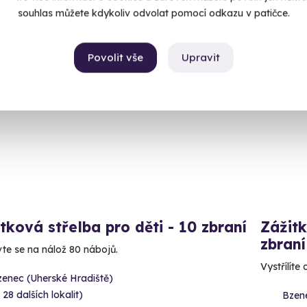
99 Kč
4 999
souhlas můžete kdykoliv odvolat pomocí odkazu v patičce.
Povolit vše
Upravit
ný termín už 12. 08. 2026
Volný 
tková střelba pro děti - 10 zbraní
Zážitk
zbraní
vte se na nálož 80 nábojů.
Vystřílíte
zenec (Uherské Hradiště)
 28 dalších lokalit)
Bzene