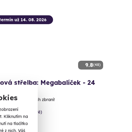
termín už 14. 08. 2026
9.8
(48)
ová střelba: Megabalíček - 24
okies
 nábojů z 24 různých zbraní!
zobrazení
c (Uherské Hradiště)
. Kliknutím na
 dalších lokalit)
tí na tlačítko
é z nich. Váš