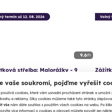
ný termín už 12. 08. 2026
Volný 
9.6
(5)
tková střelba: Malorážky - 9
Zážitk
ní
zbraní
e vaše soukromí, pojďme vyřešit co
íte celkem 72 nábojů!
Nálož 130
používá cookies, které vám usnadní procházení stránek a umožní 
zenec (Uherské Hradiště)
Bzene
obsahu a reklamy. Díky cookies můžeme také tyto stránky zlepšovat
 27 dalších lokalit)
(+ 28
it vše
nám dáte souhlas s použitím všech cookies na webu. Po kliknu
ozvíte více informací o cookies a zároveň můžete povolit jen někter