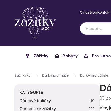
O nás
Blog
Kontakt
Zážitky
Pobyty
Pro koho
Zážitky.cz
Dárky pro muže
Dárky pro učitele
Dá
KATEGORIE
Zo
Dárkové balíčky
10
Víte, 
Gurmánské zážitky
111