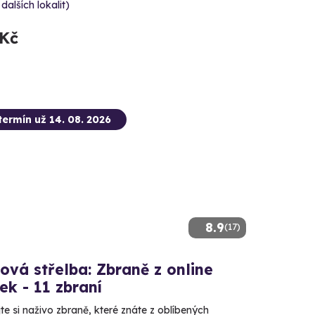
 dalších lokalit)
 Kč
termín už 14. 08. 2026
8.9
(17)
ová střelba: Zbraně z online
ček - 11 zbraní
e si naživo zbraně, které znáte z oblíbených