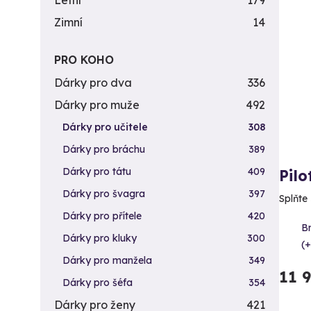
Letní
179
Zimní
14
PRO KOHO
Dárky pro dva
336
Dárky pro muže
492
Dárky pro učitele
308
Dárky pro bráchu
389
Dárky pro tátu
409
Pilo
Dárky pro švagra
397
Splňte 
Dárky pro přítele
420
B
Dárky pro kluky
300
(+
Dárky pro manžela
349
11 
Dárky pro šéfa
354
Dárky pro ženy
421