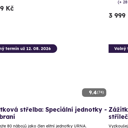
(+ 28
99 Kč
3 999
ný termín už 12. 08. 2026
Volný 
9.4
(74)
tková střelba: Speciální jednotky -
Zážitk
braní
stříle
ejte 80 nábojů jako člen elitní jednotky URNA.
Vyzkoušejt