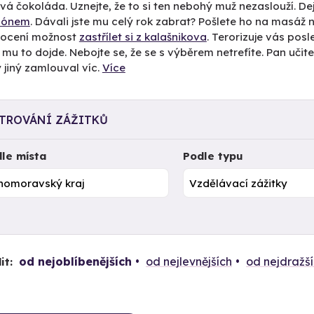
á čokoláda. Uznejte, že to si ten nebohý muž nezaslouží. Dej
alónem
. Dávali jste mu celý rok zabrat? Pošlete ho na masáž
ě ocení možnost
zastřílet si z kalašnikova
. Terorizuje vás pos
mu to dojde. Nebojte se, že se s výběrem netrefíte. Pan učit
 jiný zamlouval víc.
Více
LTROVÁNÍ ZÁŽITKŮ
le místa
Podle typu
od nejoblíbenějších
od nejlevnějších
od nejdražš
it: