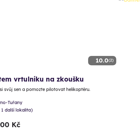
10.0
(2)
tem vrtulníku na zkoušku
si svůj sen a pomozte pilotovat helikoptéru.
rno-Tuřany
 1 další lokalita)
900 Kč