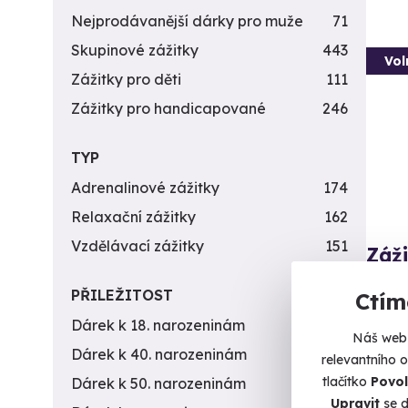
Nejprodávanější dárky pro muže
71
Skupinové zážitky
443
Vol
Zážitky pro děti
111
Zážitky pro handicapované
246
TYP
Adrenalinové zážitky
174
Relaxační zážitky
162
Vzdělávací zážitky
151
Záži
zbra
PŘILEŽITOST
Ctím
Vystříl
Dárek k 18. narozeninám
256
Náš web 
B
Dárek k 40. narozeninám
453
relevantního 
(+
tlačítko
Povol
Dárek k 50. narozeninám
378
Upravit
se d