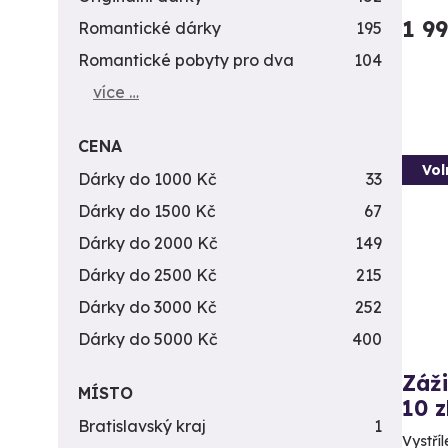
1 9
Romantické dárky
195
Romantické pobyty pro dva
104
více …
CENA
Vol
Dárky do 1000 Kč
33
Dárky do 1500 Kč
67
Dárky do 2000 Kč
149
Dárky do 2500 Kč
215
Dárky do 3000 Kč
252
Dárky do 5000 Kč
400
Záži
MÍSTO
10 z
Bratislavský kraj
1
Vystříl