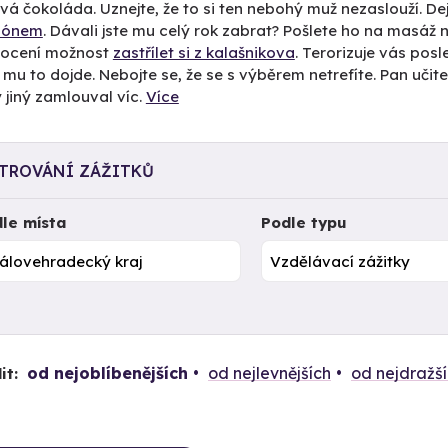
á čokoláda. Uznejte, že to si ten nebohý muž nezaslouží. Dej
alónem
. Dávali jste mu celý rok zabrat? Pošlete ho na masáž
ě ocení možnost
zastřílet si z kalašnikova
. Terorizuje vás pos
mu to dojde. Nebojte se, že se s výběrem netrefíte. Pan učit
 jiný zamlouval víc.
Více
LTROVÁNÍ ZÁŽITKŮ
le místa
Podle typu
od nejoblíbenějších
od nejlevnějších
od nejdražš
it: