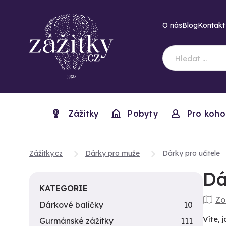
O nás
Blog
Kontakt
Zážitky
Pobyty
Pro koho
Zážitky.cz
Dárky pro muže
Dárky pro učitele
Dá
KATEGORIE
Zo
Dárkové balíčky
10
Víte, 
Gurmánské zážitky
111