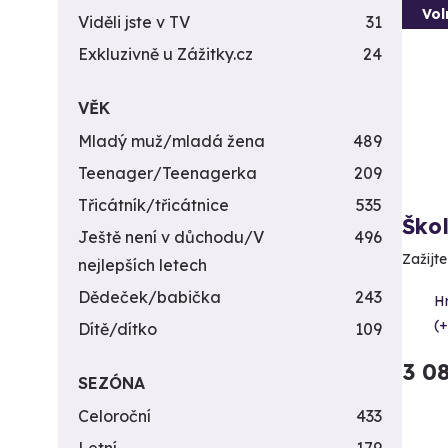
Vol
Viděli jste v TV
31
Exkluzivně u Zážitky.cz
24
VĚK
Mladý muž/mladá žena
489
Teenager/Teenagerka
209
Třicátník/třicátnice
535
Ško
Ještě není v důchodu/V
496
Zažijt
nejlepších letech
Dědeček/babička
243
H
(+
Dítě/dítko
109
3 0
SEZÓNA
Celoroční
433