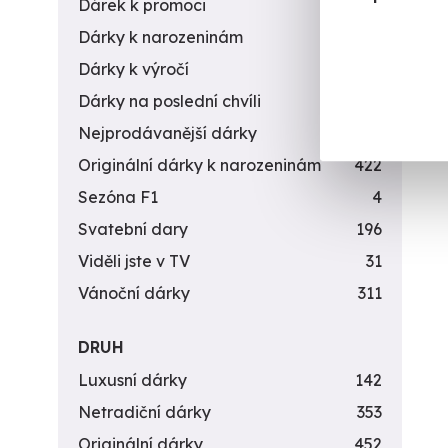
Dárek k promoci
245
Dárky k narozeninám
551
Dárky k výročí
294
Dárky na poslední chvíli
450
Nejprodávanější dárky
56
Originální dárky k narozeninám
422
Sezóna F1
4
Svatební dary
196
Viděli jste v TV
31
Vánoční dárky
311
DRUH
Luxusní dárky
142
Netradiční dárky
353
Originální dárky
452