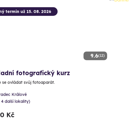
ný termín už 15. 08. 2026
9.6
(12)
adní fotografický kurz
 se ovládat svůj fotoaparát.
radec Králové
 4 další lokality)
90 Kč