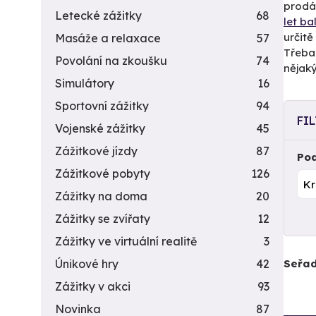
prodáv
Letecké zážitky
68
let b
určit
Masáže a relaxace
57
Třeba 
Povolání na zkoušku
74
nějaký
Simulátory
16
Sportovní zážitky
94
FI
Vojenské zážitky
45
Zážitkové jízdy
87
Pod
Zážitkové pobyty
126
Zážitky na doma
20
Zážitky se zvířaty
12
Zážitky ve virtuální realitě
3
Seřad
Únikové hry
42
Zážitky v akci
93
Novinka
87