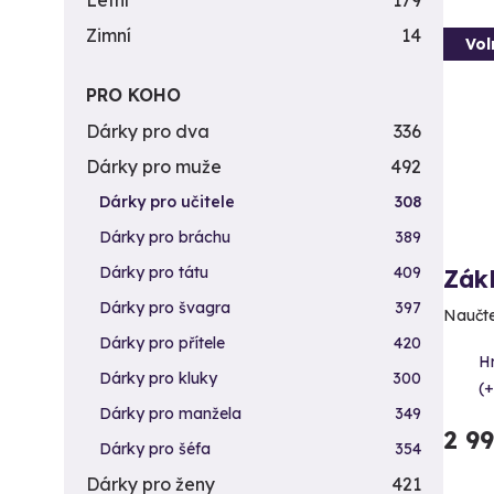
Letní
179
Zimní
14
Vol
PRO KOHO
Dárky pro dva
336
Dárky pro muže
492
Dárky pro učitele
308
Dárky pro bráchu
389
Dárky pro tátu
409
Zákl
Dárky pro švagra
397
Naučte
Dárky pro přítele
420
H
Dárky pro kluky
300
(+
Dárky pro manžela
349
2 9
Dárky pro šéfa
354
Dárky pro ženy
421