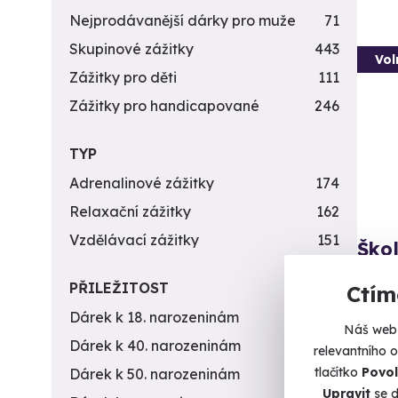
Nejprodávanější dárky pro muže
71
Skupinové zážitky
443
Vol
Zážitky pro děti
111
Zážitky pro handicapované
246
TYP
Adrenalinové zážitky
174
Relaxační zážitky
162
Vzdělávací zážitky
151
Ško
Kurz b
PŘILEŽITOST
Ctím
H
Dárek k 18. narozeninám
256
Náš web 
Dárek k 40. narozeninám
453
relevantního 
3 4
tlačítko
Povol
Dárek k 50. narozeninám
378
Upravit
se d