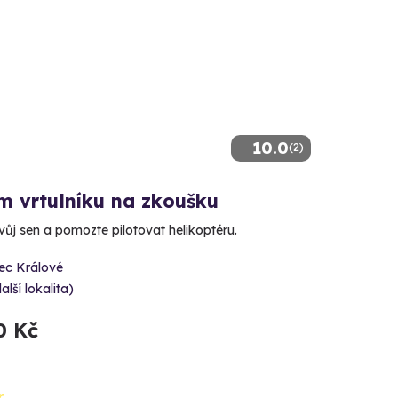
10.0
(2)
m vrtulníku na zkoušku
svůj sen a pomozte pilotovat helikoptéru.
ec Králové
alší lokalita)
0 Kč