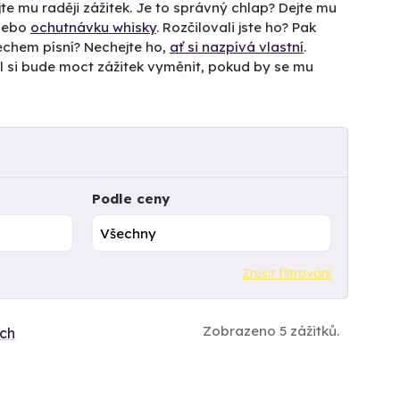
te mu raději zážitek. Je to správný chlap? Dejte mu
 nebo
ochutnávku whisky
. Rozčilovali jste ho? Pak
lechem písní? Nechejte ho,
ať si nazpívá vlastní
.
el si bude moct zážitek vyměnit, pokud by se mu
Podle ceny
Zrušit filtrování
Zobrazeno 5 zážitků.
ích