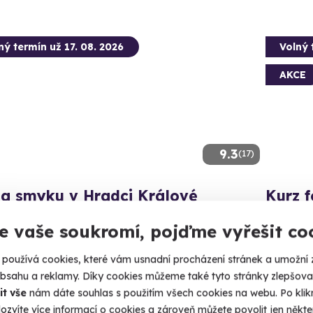
ný termín už 17. 08. 2026
Volný 
AKCE
9.3
(17)
la smyku v Hradci Králové
Kurz 
ezpečné jízdy pro všechny řidiče.
Začít foti
e vaše soukromí, pojďme vyřešit co
radec Králové
Hrad
používá cookies, které vám usnadní procházení stránek a umožní 
(+ 3 d
obsahu a reklamy. Díky cookies můžeme také tyto stránky zlepšovat
90 Kč
it vše
nám dáte souhlas s použitím všech cookies na webu. Po kliknu
2 799 Kč
ozvíte více informací o cookies a zároveň můžete povolit jen někter