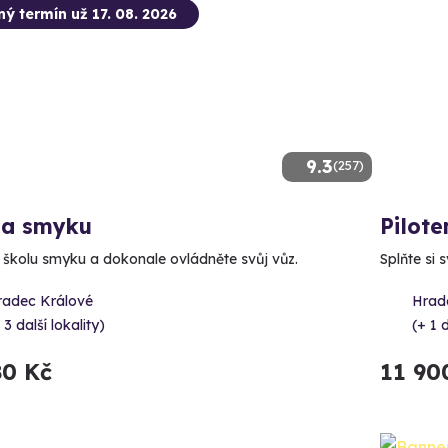
ný termín už 17. 08. 2026
9.3
(257)
la smyku
Pilote
e školu smyku a dokonale ovládněte svůj vůz.
Splňte si 
radec Králové
Hrad
 3 další lokality)
(+ 1 d
80 Kč
11 90