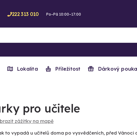
222 313 010
Po–Pá 10:00–17:00
Lokalita
Příležitost
Dárkový pouka
rky pro učitele
brazit zážitky na mapě
jak to vypadá u učitelů doma po vysvědčeních, před Vánoci a