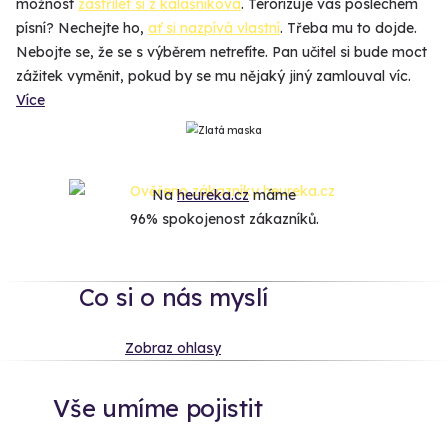
možnost
zastřílet si z kalašnikova
. Terorizuje vás poslechem
písní? Nechejte ho,
ať si nazpívá vlastní
. Třeba mu to dojde.
Nebojte se, že se s výběrem netrefíte. Pan učitel si bude moct
zážitek vyměnit, pokud by se mu nějaký jiný zamlouval víc.
Více
Na
heureka.cz
máme
96% spokojenost zákazníků.
Co si o nás myslí
Zobraz ohlasy
Vše umíme pojistit