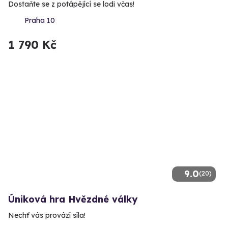
Dostaňte se z potápějící se lodi včas!
Praha 10
1 790 Kč
9.0
(20)
Úniková hra Hvězdné války
Nechť vás provází síla!