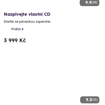
9.9
(28)
Nazpívejte vlastní CD
Staňte se pěveckou superstar.
Praha 4
3 999 Kč
9.3
(15)