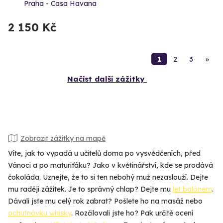
Praha - Casa Havana
2 150 Kč
1
2
3
»
Načíst další zážitky
Zobrazit zážitky na mapě
Víte, jak to vypadá u učitelů doma po vysvědčeních, před
Vánoci a po maturiťáku? Jako v květinářství, kde se prodává
čokoláda. Uznejte, že to si ten nebohý muž nezaslouží. Dejte
mu raději zážitek. Je to správný chlap? Dejte mu
let balónem
.
Dávali jste mu celý rok zabrat? Pošlete ho na masáž nebo
ochutnávku whisky
. Rozčilovali jste ho? Pak určitě ocení