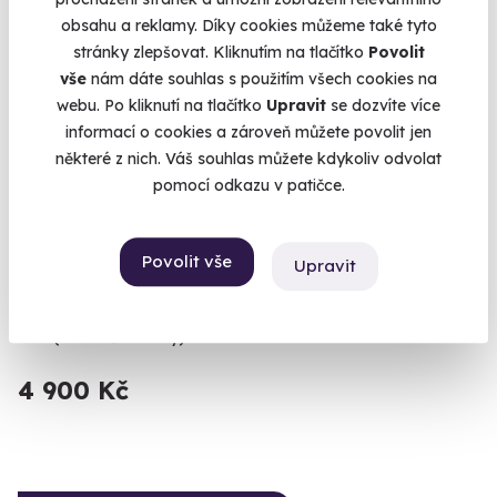
obsahu a reklamy. Díky cookies můžeme také tyto
stránky zlepšovat. Kliknutím na tlačítko
Povolit
vše
nám dáte souhlas s použitím všech cookies na
webu. Po kliknutí na tlačítko
Upravit
se dozvíte více
informací o cookies a zároveň můžete povolit jen
10.0
některé z nich. Váš souhlas můžete kdykoliv odvolat
(2)
pomocí odkazu v patičce.
Pilotem malého letounu na zkoušku -
privátní let
Povolit vše
Upravit
Zkuste si pilotovat skutečný ultralight.
Praha 9 - Letňany
(+ 2 další lokality)
4 900 Kč