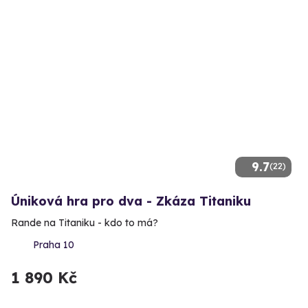
9.7
(22)
Úniková hra pro dva - Zkáza Titaniku
Rande na Titaniku - kdo to má?
Praha 10
1 890 Kč