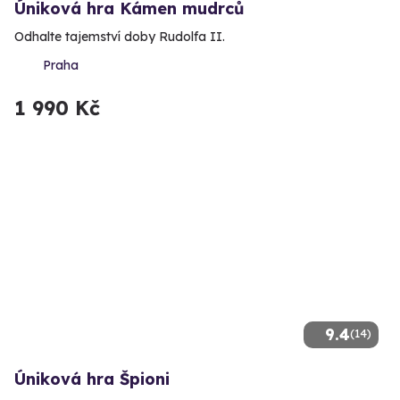
Úniková hra Kámen mudrců
Odhalte tajemství doby Rudolfa II.
Praha
1 990 Kč
9.4
(14)
Úniková hra Špioni