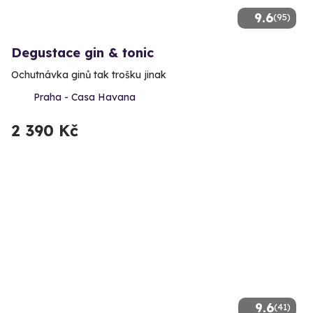
9.6
(95)
Degustace gin & tonic
Ochutnávka ginů tak trošku jinak
Praha - Casa Havana
2 390 Kč
9.6
(41)