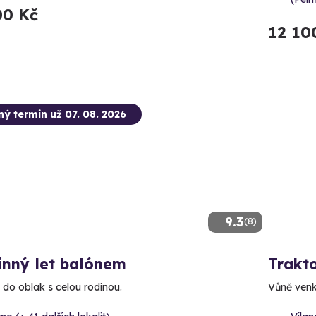
00 Kč
12 10
ný termín už 07. 08. 2026
9.3
(8)
inný let balónem
Trakt
 do oblak s celou rodinou.
Vůně venk