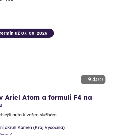
termín už 07. 08. 2026
9.1
(13)
v Ariel Atom a formuli F4 na
u
chlejší auta k vašim službám.
tní okruh Kámen (Kraj Vysočina)
řimov)