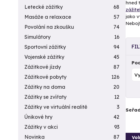
hned 
Letecké zážitky
68
zážite
jako 
Masáže a relaxace
57
Nebojt
Povolání na zkoušku
74
Simulátory
16
FI
Sportovní zážitky
94
Vojenské zážitky
45
Pod
Zážitkové jízdy
87
Zážitkové pobyty
126
Zážitky na doma
20
Zážitky se zvířaty
12
Zážitky ve virtuální realitě
3
Seřad
Únikové hry
42
Zážitky v akci
93
Novinka
87
Vol