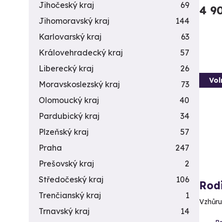
Jihočeský kraj
69
4 9
Jihomoravský kraj
144
Karlovarský kraj
63
Královehradecký kraj
57
Liberecký kraj
26
Vol
Moravskoslezský kraj
73
Olomoucký kraj
40
Pardubický kraj
34
Plzeňský kraj
57
Praha
247
Prešovský kraj
2
Středočeský kraj
106
Rod
Trenčianský kraj
1
Vzhůru
Trnavský kraj
14