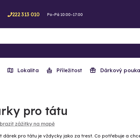
222 313 010
Po–Pá 10:00–17:00
Lokalita
Příležitost
Dárkový pouka
rky pro tátu
brazit zážitky na mapě
 dárek pro tátu je vždycky jako za trest. Co potřebuje a ch