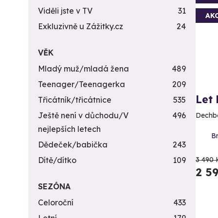
Viděli jste v TV
31
AK
Exkluzivně u Zážitky.cz
24
VĚK
Mladý muž/mladá žena
489
Teenager/Teenagerka
209
Let
Třicátník/třicátnice
535
Ještě není v důchodu/V
496
Dechbe
nejlepších letech
Br
Dědeček/babička
243
Dítě/dítko
109
3 490 
2 5
SEZÓNA
Celoroční
433