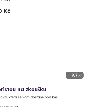
0 Kč
9.7
(7)
oristou na zkoušku
ova, která se vám dostane pod kůži.