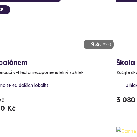
CE
9.6
(1897)
 balónem
Škola
roucí výhled a nezapomenutelný zážitek
Zažijte š
no (+ 40 dalších lokalit)
Jihla
3 080
Kč
90 Kč