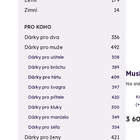
Letní
179
Zimní
14
PRO KOHO
Dárky pro dva
336
Dárky pro muže
492
Dárky pro učitele
308
Dárky pro bráchu
389
Mush
Dárky pro tátu
409
Na sně
Dárky pro švagra
397
Ka
Dárky pro přítele
420
(+
Dárky pro kluky
300
Dárky pro manžela
349
3 6
Dárky pro šéfa
354
Dárky pro ženy
421