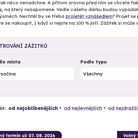
tak něco nenadchne. A přitom zrovna před ním se chcete fak
k
, na který nezapomene. Vedle vašeho dárku budou vypadat
výsměch. Nechtěl by se třeba
proletět vznášedlem
? Projet se
e se nakoupit, I když si nejste na 100 % jistí. Zážitek si můž
LTROVÁNÍ ZÁŽITKŮ
le místa
Podle typu
od nejoblíbenějších
od nejlevnějších
od nejdražš
it:
ný termín už 07. 08. 2026
Volný 