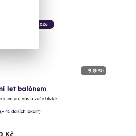
termín už 07. 08. 2026
9.8
(92)
ní let balónem
m jen pro vás a vaše blízké.
(+ 41 dalších lokalit)
0 Kč