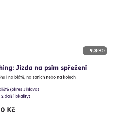
9.8
(43)
ing: Jízda na psím spřežení
hu i na blátě, na saních nebo na kolech.
liště (okres Jihlava)
 2 další lokality)
00 Kč