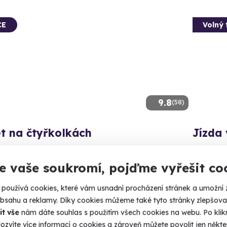
CE
Volný 
9.8
(58)
t na čtyřkolkách
Jízda 
e jízdu na čtyřkolce volným terénem.
Vyzkoušejt
e vaše soukromí, pojďme vyřešit co
lanec (Jihlava)
Letiš
(+ 2 d
používá cookies, které vám usnadní procházení stránek a umožní 
Kč
obsahu a reklamy. Díky cookies můžeme také tyto stránky zlepšovat
2 300
30 Kč
it vše
nám dáte souhlas s použitím všech cookies na webu. Po kliknu
ozvíte více informací o cookies a zároveň můžete povolit jen někter