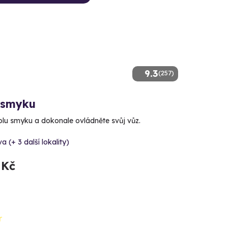
9.3
(257)
 smyku
kolu smyku a dokonale ovládněte svůj vůz.
va (+ 3 další lokality)
 Kč