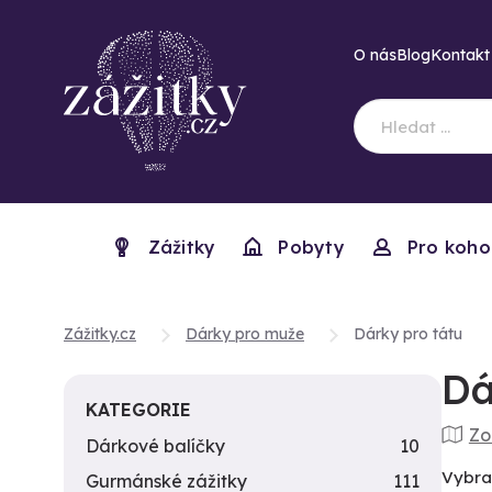
O nás
Blog
Kontakt
Zážitky
Pobyty
Pro koho
Zážitky.cz
Dárky pro muže
Dárky pro tátu
Dá
KATEGORIE
Zo
Dárkové balíčky
10
Vybrat
Gurmánské zážitky
111