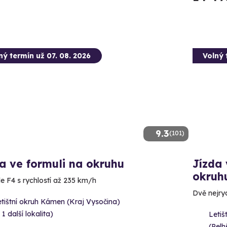
ný termín už 07. 08. 2026
Volný 
9.3
(101)
a ve formuli na okruhu
Jízda 
okruh
e F4 s rychlostí až 235 km/h
Dvě nejry
tištní okruh Kámen (Kraj Vysočina)
 1 další lokalita)
Letiš
(Pelh