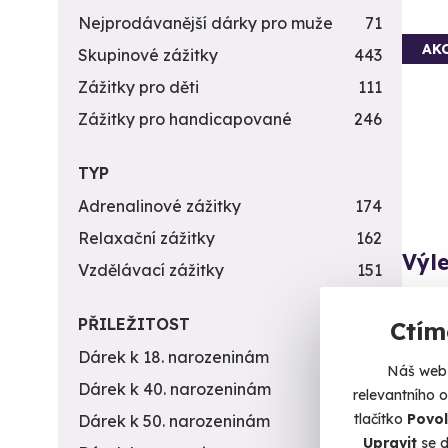
Nejprodávanější dárky pro muže
71
AK
Skupinové zážitky
443
Zážitky pro děti
111
Zážitky pro handicapované
246
TYP
Adrenalinové zážitky
174
Relaxační zážitky
162
Výle
Vzdělávací zážitky
151
Zažijt
PŘILEŽITOST
Ctím
Ví
Dárek k 18. narozeninám
256
Náš web 
2 230 
Dárek k 40. narozeninám
453
relevantního 
2 0
tlačítko
Povol
Dárek k 50. narozeninám
378
Upravit
se d