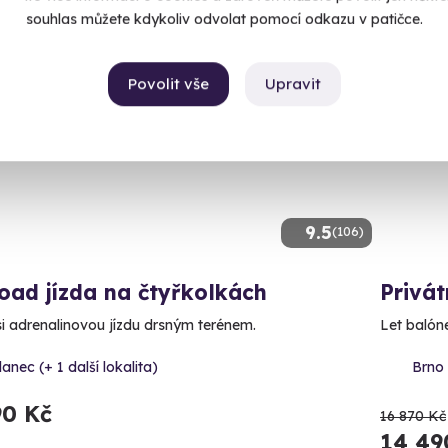
souhlas můžete kdykoliv odvolat pomocí odkazu v patičce.
ný termín už 08. 08. 2026
Volný 
Povolit vše
Upravit
AKCE
9.5
(106)
oad jízda na čtyřkolkách
Privát
 si adrenalinovou jízdu drsným terénem.
Let balóne
lanec (+ 1 další lokalita)
Brno 
90 Kč
16 870 Kč
14 49