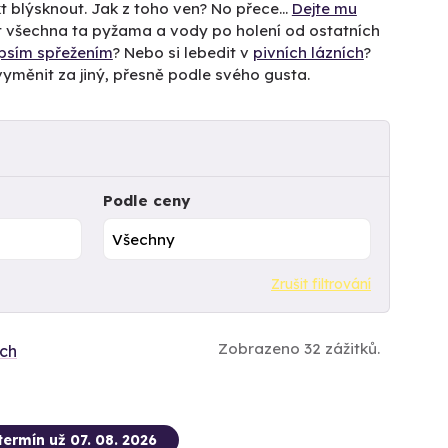
t blýsknout. Jak z toho ven? No přece…
Dejte mu
 všechna ta pyžama a vody po holení od ostatních
psím spřežením
? Nebo si lebedit v
pivních lázních
?
e vyměnit za jiný, přesně podle svého gusta.
Podle ceny
Zrušit filtrování
Zobrazeno 32 zážitků.
ích
termín už 07. 08. 2026