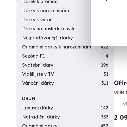
Dárek k promoci
245
Dárky k narozeninám
551
Dárky k výročí
294
Vol
Dárky na poslední chvíli
450
Nejprodávanější dárky
56
Originální dárky k narozeninám
422
Sezóna F1
4
Svatební dary
196
Viděli jste v TV
31
Offr
Vánoční dárky
311
Užijte
DRUH
Ví
Luxusní dárky
142
2 0
Netradiční dárky
353
Originální dárky
452