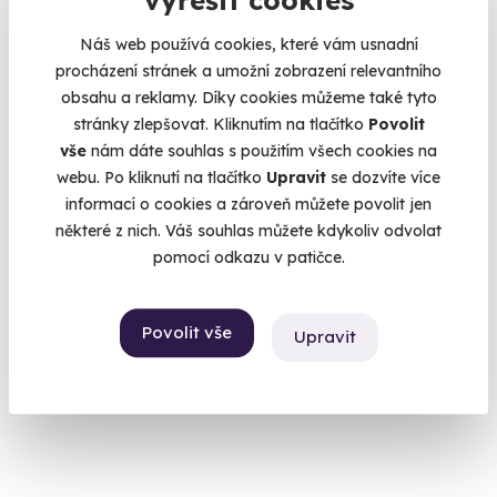
Náš web používá cookies, které vám usnadní
procházení stránek a umožní zobrazení relevantního
obsahu a reklamy. Díky cookies můžeme také tyto
stránky zlepšovat. Kliknutím na tlačítko
Povolit
vše
nám dáte souhlas s použitím všech cookies na
webu. Po kliknutí na tlačítko
Upravit
se dozvíte více
Zážitková střelba: Nejsilnější zbraně - 5
informací o cookies a zároveň můžete povolit jen
zbraní
některé z nich. Váš souhlas můžete kdykoliv odvolat
Čeká vás 9 výstřelů!
pomocí odkazu v patičce.
Otrokovice - vnitřní střelnice
(+ 28 dalších lokalit)
Povolit vše
Upravit
2 399 Kč