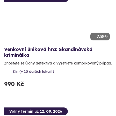
7.8
(4)
Venkovní úniková hra: Skandinávská
kriminálka
Zhostěte se úlohy detektiva a vyšetřete komplikovaný případ.
Zlín (+ 13 dalších lokalit)
990 Kč
Volný termín už 12. 08. 2026