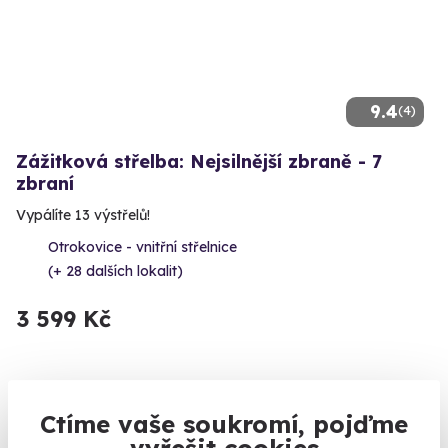
9.4
(4)
Zážitková střelba: Nejsilnější zbraně - 7
zbraní
Vypálíte 13 výstřelů!
Otrokovice - vnitřní střelnice
(+ 28 dalších lokalit)
3 599 Kč
Ctíme vaše soukromí, pojďme
Volný termín už 12. 08. 2026
vyřešit cookies