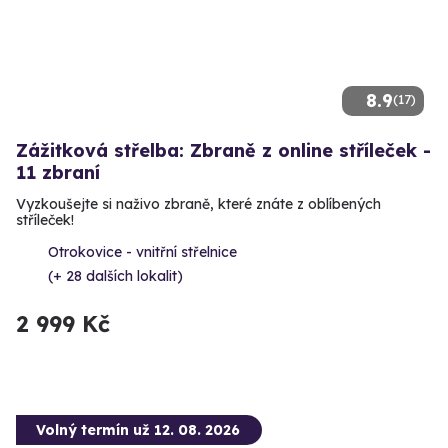
8.9
(17)
Zážitková střelba: Zbraně z online stříleček -
11 zbraní
Vyzkoušejte si naživo zbraně, které znáte z oblíbených
stříleček!
Otrokovice - vnitřní střelnice
(+ 28 dalších lokalit)
2 999 Kč
Volný termín už 12. 08. 2026