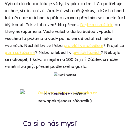
Vybrat dárek pro tátu je vždycky jako za trest. Co potřebuje
a chce, si obstarává sám. Má vyhraněný vkus, takže ho hned
tak něco nenadchne. A přitom zrovna před ním se chcete fakt
blýsknout. Jak z toho ven? No přece…
Dejte mu zážitek
, na
který nezapomene. Vedle vašeho dárku budou vypadat
všechna ta pyžama a vody po holení od ostatních jako
výsměch. Nechtěl by se třeba
proletět vznášedlem
? Projet se
psím spřežením
? Nebo si lebedit v
pivních lázních
? Nebojte
se nakoupit, I když si nejste na 100 % jistí. Zážitek si může
vyměnit za jiný, přesně podle svého gusta.
Na
heureka.cz
máme
96% spokojenost zákazníků.
Co si o nás myslí