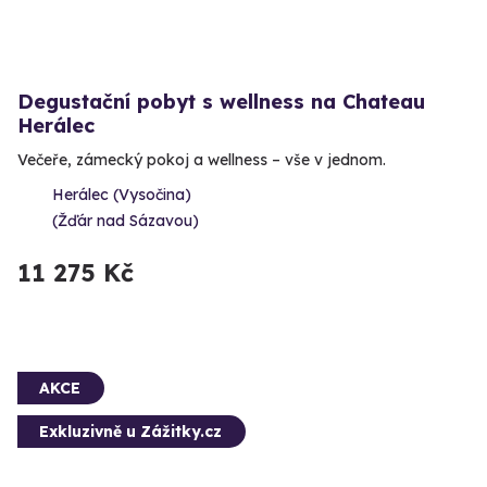
Degustační pobyt s wellness na Chateau
Herálec
Večeře, zámecký pokoj a wellness – vše v jednom.
Herálec (Vysočina)
(Žďár nad Sázavou)
11 275 Kč
AKCE
Exkluzivně u Zážitky.cz