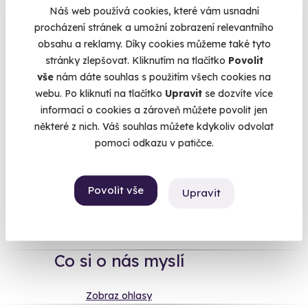
tak něco nenadchne. A přitom zrovna před ním se chcete fakt
Náš web používá cookies, které vám usnadní
blýsknout. Jak z toho ven? No přece…
Dejte mu zážitek
, na
procházení stránek a umožní zobrazení relevantního
který nezapomene. Vedle vašeho dárku budou vypadat
obsahu a reklamy. Díky cookies můžeme také tyto
všechna ta pyžama a vody po holení od ostatních jako
stránky zlepšovat. Kliknutím na tlačítko
Povolit
výsměch. Nechtěl by se třeba
proletět vznášedlem
? Projet se
vše
nám dáte souhlas s použitím všech cookies na
psím spřežením
? Nebo si lebedit v
pivních lázních
? Nebojte
webu. Po kliknutí na tlačítko
Upravit
se dozvíte více
se nakoupit, I když si nejste na 100 % jistí. Zážitek si může
informací o cookies a zároveň můžete povolit jen
vyměnit za jiný, přesně podle svého gusta.
některé z nich. Váš souhlas můžete kdykoliv odvolat
pomocí odkazu v patičce.
Povolit vše
Na
heureka.cz
máme
Upravit
96% spokojenost zákazníků.
Co si o nás myslí
Zobraz ohlasy