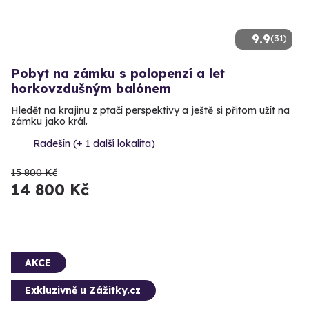
9.9
(31)
Pobyt na zámku s polopenzí a let
horkovzdušným balónem
Hledět na krajinu z ptačí perspektivy a ještě si přitom užít na
zámku jako král.
Radešín (+ 1 další lokalita)
15 800 Kč
14 800 Kč
AKCE
Exkluzivně u Zážitky.cz