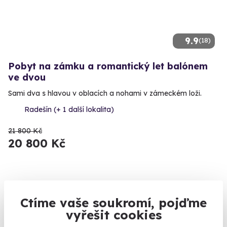
9.9
(18)
Pobyt na zámku a romantický let balónem
ve dvou
Sami dva s hlavou v oblacích a nohami v zámeckém loži.
Radešín (+ 1 další lokalita)
21 800 Kč
20 800 Kč
Zobrazit zážitky na mapě
Ctíme vaše soukromí, pojďme
Vybrat dárek pro tátu je vždycky jako za trest. Co potřebuje
vyřešit cookies
a chce, si obstarává sám. Má vyhraněný vkus, takže ho hned