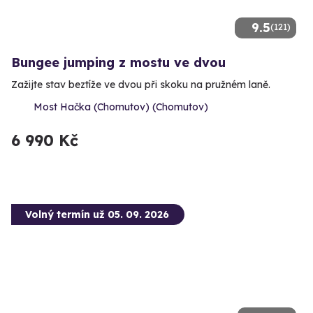
9.5
(121)
Bungee jumping z mostu ve dvou
Zažijte stav beztíže ve dvou při skoku na pružném laně.
Most Hačka (Chomutov) (Chomutov)
6 990 Kč
Volný termín už 05. 09. 2026