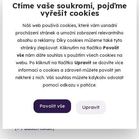
Ctíme vaše soukromí, pojďme
14 490 Kč
vyřešit cookies
Náš web používá cookies, které vám usnadní
procházení stránek a umožní zobrazení relevantního
Doporučujeme
obsahu a reklamy. Díky cookies můžeme také tyto
stránky zlepšovat. Kliknutím na tlačítko
Povolit
vše
nám dáte souhlas s použitím všech cookies na
webu. Po kliknutí na tlačítko
Upravit
se dozvíte více
informací o cookies a zároveň můžete povolit jen
některé z nich. Váš souhlas můžete kdykoliv odvolat
9.8
pomocí odkazu v patičce.
(17)
Pilotem na zkoušku - privátní let
Povolit vše
Upravit
Dopřejte si privátní lekci létání v oblacích.
Roudnice nad Labem
(+ 7 dalších lokalit)