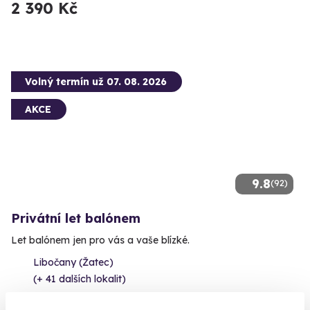
2 390 Kč
Volný termín už 07. 08. 2026
AKCE
9.8
(92)
Privátní let balónem
Let balónem jen pro vás a vaše blízké.
Libočany (Žatec)
(+ 41 dalších lokalit)
16 870 Kč