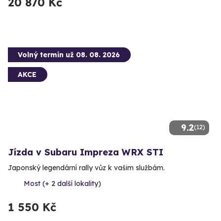
20 870 Kč
Volný termín už 08. 08. 2026
AKCE
9.2
(12)
Jízda v Subaru Impreza WRX STI
Japonský legendární rally vůz k vašim službám.
Most (+ 2 další lokality)
1 550 Kč