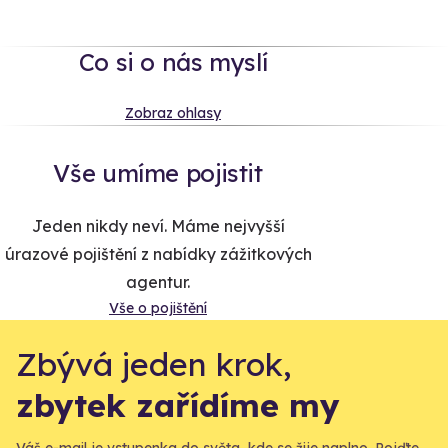
Co si o nás myslí
Zobraz ohlasy
Vše umíme pojistit
Jeden nikdy neví. Máme nejvyšší
úrazové pojištění z nabídky zážitkových
agentur.
Vše o pojištění
Zbývá jeden krok,
zbytek zařídíme my
Váš e-mail je vstupenka do světa, kde se žije naplno. Pojďte