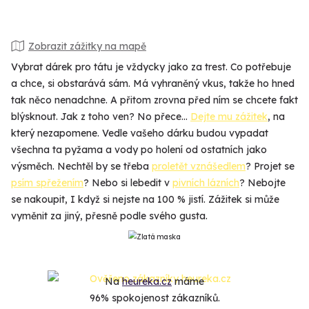
Zobrazit zážitky na mapě
Vybrat dárek pro tátu je vždycky jako za trest. Co potřebuje
a chce, si obstarává sám. Má vyhraněný vkus, takže ho hned
tak něco nenadchne. A přitom zrovna před ním se chcete fakt
blýsknout. Jak z toho ven? No přece…
Dejte mu zážitek
, na
který nezapomene. Vedle vašeho dárku budou vypadat
všechna ta pyžama a vody po holení od ostatních jako
výsměch. Nechtěl by se třeba
proletět vznášedlem
? Projet se
psím spřežením
? Nebo si lebedit v
pivních lázních
? Nebojte
se nakoupit, I když si nejste na 100 % jistí. Zážitek si může
vyměnit za jiný, přesně podle svého gusta.
Na
heureka.cz
máme
96% spokojenost zákazníků.