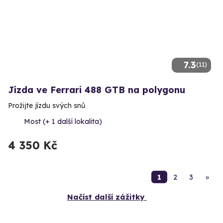
7.3
(11)
Jízda ve Ferrari 488 GTB na polygonu
Prožijte jízdu svých snů
Most (+ 1 další lokalita)
4 350 Kč
1
2
3
»
Načíst další zážitky