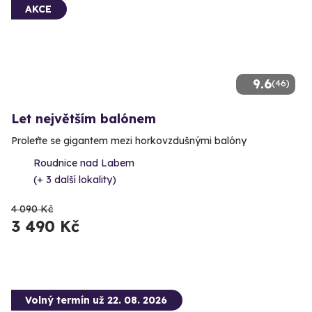
AKCE
9.6
(46)
Let největším balónem
Proleťte se gigantem mezi horkovzdušnými balóny
Roudnice nad Labem
(+ 3 další lokality)
4 090 Kč
3 490 Kč
Volný termín už 22. 08. 2026