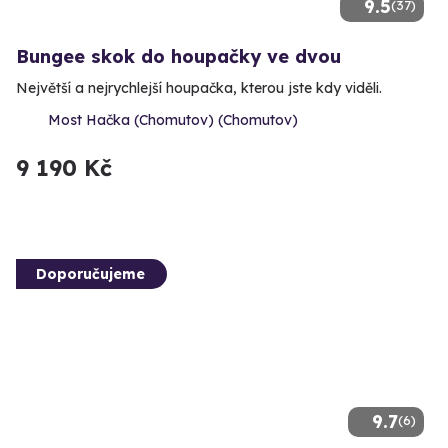
9.5
(37)
Bungee skok do houpačky ve dvou
Největší a nejrychlejší houpačka, kterou jste kdy viděli.
Most Hačka (Chomutov) (Chomutov)
9 190 Kč
Doporučujeme
9.7
(6)