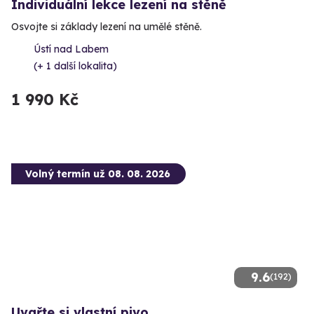
Individuální lekce lezení na stěně
Osvojte si základy lezení na umělé stěně.
Ústí nad Labem
(+ 1 další lokalita)
1 990 Kč
Volný termín už 08. 08. 2026
9.6
(192)
Uvařte si vlastní pivo