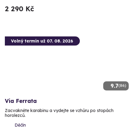
2 290 Kč
Volný termín už 07. 08. 2026
9.7
(86)
Via Ferrata
Zacvakněte karabinu a vydejte se vzhůru po stopách
horolezců.
Děčín