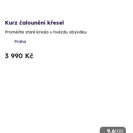
Kurz čalounění křesel
Proměňte staré křeslo v hvězdu obýváku.
Praha
3 990 Kč
9.6
(112)