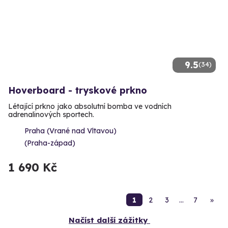
9.5
(34)
Hoverboard - tryskové prkno
Létající prkno jako absolutní bomba ve vodních
adrenalinových sportech.
Praha (Vrané nad Vltavou)
(Praha-západ)
1 690 Kč
1
2
3
…
7
»
Načíst další zážitky