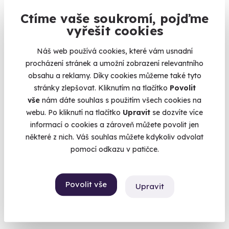
Praha 9
Ctíme vaše soukromí, pojďme
vyřešit cookies
1 990 Kč
Náš web používá cookies, které vám usnadní
procházení stránek a umožní zobrazení relevantního
obsahu a reklamy. Díky cookies můžeme také tyto
stránky zlepšovat. Kliknutím na tlačítko
Povolit
vše
nám dáte souhlas s použitím všech cookies na
webu. Po kliknutí na tlačítko
Upravit
se dozvíte více
informací o cookies a zároveň můžete povolit jen
některé z nich. Váš souhlas můžete kdykoliv odvolat
pomocí odkazu v patičce.
9.5
(46)
Povolit vše
Projížďka v terénním vojenském HUMVEE
Upravit
Usedněte za volant legendárního Hummeru.
Praha 9