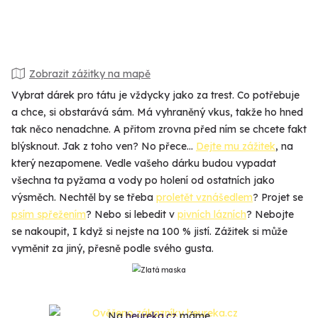
Zobrazit zážitky na mapě
Vybrat dárek pro tátu je vždycky jako za trest. Co potřebuje
a chce, si obstarává sám. Má vyhraněný vkus, takže ho hned
tak něco nenadchne. A přitom zrovna před ním se chcete fakt
blýsknout. Jak z toho ven? No přece…
Dejte mu zážitek
, na
který nezapomene. Vedle vašeho dárku budou vypadat
všechna ta pyžama a vody po holení od ostatních jako
výsměch. Nechtěl by se třeba
proletět vznášedlem
? Projet se
psím spřežením
? Nebo si lebedit v
pivních lázních
? Nebojte
se nakoupit, I když si nejste na 100 % jistí. Zážitek si může
vyměnit za jiný, přesně podle svého gusta.
Na
heureka.cz
máme