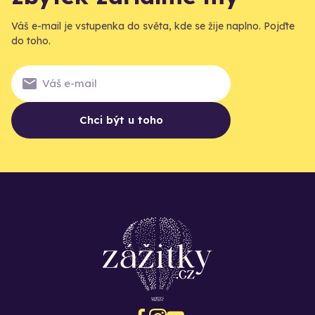
Váš e-mail je vstupenka do světa, kde se žije naplno. Pojďte
do toho.
Chci být u toho