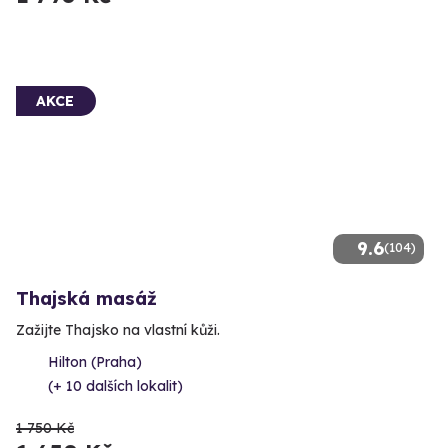
AKCE
9.6
(104)
Thajská masáž
Zažijte Thajsko na vlastní kůži.
Hilton (Praha)
(+ 10 dalších lokalit)
1 750 Kč