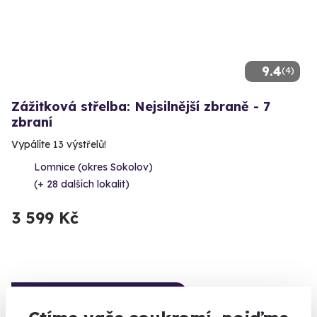
9.4
(4)
Zážitková střelba: Nejsilnější zbraně - 7
zbraní
Vypálíte 13 výstřelů!
Lomnice (okres Sokolov)
(+ 28 dalších lokalit)
3 599 Kč
Volný termín už 14. 08. 2026