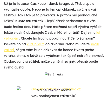
Už je to tu zase. Čas koupit dárek švagrovi. Třeba spolu
vycházíte dobře. Nebo je to ten cizí chlápek, co žije s vaší
sestrou. Tak i tak je to prekérka. A přitom má jednoduché
řešení. Kupte mu zážitek – lepší dárek nedostane a z vás
bude hrdina dne. Máte přitom možnost se při výběru vyřádit,
takže vlastně obdarujete I sebe. Máte ho rádi? Dejte mu
let
větroněm
. Chcete ho trochu popíchnout? Je to šampon?
Pošlete ho na
kurz přežití
do divočiny. Nebo mu dejte
školu
vaření
, ségra vám bude děkovat do konce života (nebo
vztahu, ehm). A když se s výběrem tak úplně netrefíte, nevadí.
Obdarovaný si zážitek může vyměnit za jiný, přesně podle
svého gusta.
Na
heureka.cz
máme
96% spokojenost zákazníků.