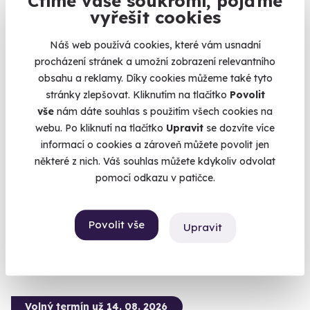
Ctíme vaše soukromí, pojďme
vyřešit cookies
Náš web používá cookies, které vám usnadní
procházení stránek a umožní zobrazení relevantního
8.9
obsahu a reklamy. Díky cookies můžeme také tyto
(17)
stránky zlepšovat. Kliknutím na tlačítko
Povolit
vše
nám dáte souhlas s použitím všech cookies na
Zážitková střelba: Zbraně z online stříleček -
11 zbraní
webu. Po kliknutí na tlačítko
Upravit
se dozvíte více
informací o cookies a zároveň můžete povolit jen
Vyzkoušejte si naživo zbraně, které znáte z oblíbených
některé z nich. Váš souhlas můžete kdykoliv odvolat
stříleček!
pomocí odkazu v patičce.
Lomnice (okres Sokolov)
(+ 28 dalších lokalit)
Povolit vše
Upravit
2 999 Kč
Volný termín už 14. 08. 2026