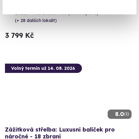
100 výstřelů, 17 precizně vybraných zbraní, výjimečný zážitek
Budišov nad Budišovkou (okres Opava)
(+ 28 dalších lokalit)
3 799 Kč
Volný termín už 14. 08. 2026
8.0
(1)
Zážitková střelba: Luxusní balíček pro
náročné - 18 zbraní