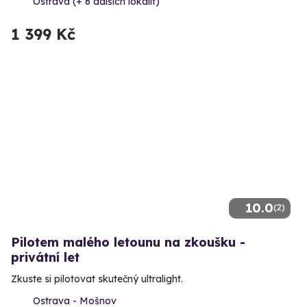
Ostrava (+ 6 dalších lokalit)
1 399 Kč
10.0
(2)
Pilotem malého letounu na zkoušku -
privátní let
Zkuste si pilotovat skutečný ultralight.
Ostrava - Mošnov