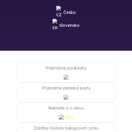
Česko
Slovensko
Přijímáme poukázky
Přijímáme platební karty
Řekněte si o slevu
Více
Zážitky můžete nakupovat i přes