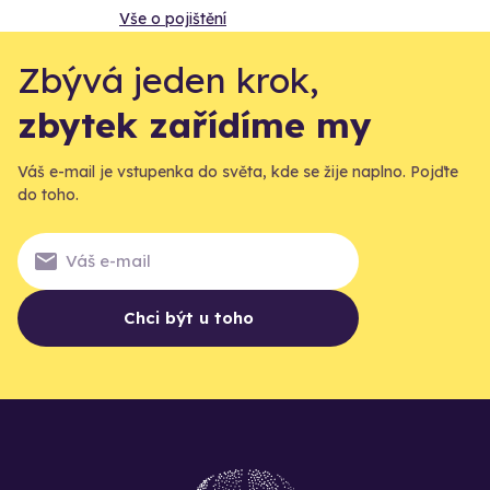
Vše o pojištění
Zbývá jeden krok,
zbytek zařídíme my
Váš e-mail je vstupenka do světa, kde se žije naplno. Pojďte
do toho.
Chci být u toho