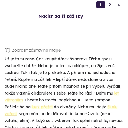
1
2
»
Načíst další zážitky
Zobrazit zážitky na mapě
Už je to tu zase. Čas koupit dárek švagrovi. Třeba spolu
vycházíte dobře. Nebo je to ten cizí chlápek, co žije s vaší
sestrou. Tak i tak je to prekérka. A přitom má jednoduché
řešení. Kupte mu zážitek – lepší dárek nedostane a z vás
bude hrdina dne. Máte přitom možnost se při výběru vyřádit,
takže vlastně obdarujete I sebe. Máte ho rádi? Dejte mu
let
větroněm
. Chcete ho trochu popíchnout? Je to šampon?
Pošlete ho na
kurz přežití
do divočiny. Nebo mu dejte
školu
vaření
, ségra vám bude děkovat do konce života (nebo
vztahu, ehm). A když se s výběrem tak úplně netrefíte, nevadí.
Obdarovaný si zážitek může vyměnit za jiný, přesně podle