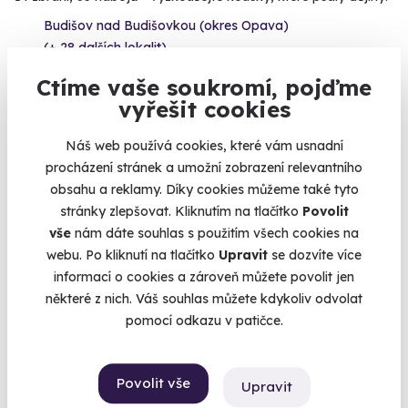
Budišov nad Budišovkou (okres Opava)
(+ 28 dalších lokalit)
Ctíme vaše soukromí, pojďme
4 950 Kč
vyřešit cookies
Náš web používá cookies, které vám usnadní
procházení stránek a umožní zobrazení relevantního
Volný termín už 14. 08. 2026
obsahu a reklamy. Díky cookies můžeme také tyto
stránky zlepšovat. Kliknutím na tlačítko
Povolit
vše
nám dáte souhlas s použitím všech cookies na
webu. Po kliknutí na tlačítko
Upravit
se dozvíte více
informací o cookies a zároveň můžete povolit jen
některé z nich. Váš souhlas můžete kdykoliv odvolat
pomocí odkazu v patičce.
Zážitková střelba: Průřez arzenálem - 17
Povolit vše
zbraní
Upravit