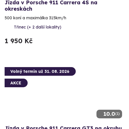
Jízda v Porsche 911 Carrera 4S na
okreskách
500 koní a maximálka 315km/h
Třinec (+ 2 další lokality)
1 950 Kč
Volný termín už 31. 08. 2026
AKCE
10.0
(1)
Jízda v Porsche 911 Carrera GT3 na okruhu