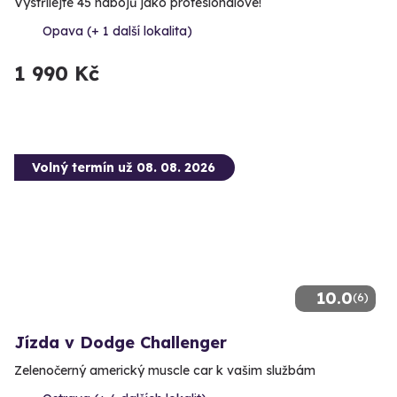
Vystřílejte 45 nábojů jako profesionálové!
Opava (+ 1 další lokalita)
1 990 Kč
Volný termín už 08. 08. 2026
10.0
(6)
Jízda v Dodge Challenger
Zelenočerný americký muscle car k vašim službám