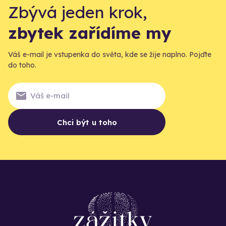
Zbývá jeden krok,
zbytek zařídíme my
Váš e-mail je vstupenka do světa, kde se žije naplno. Pojďte
do toho.
Chci být u toho