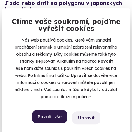
Jízda nebo drift na polygonu v japonských
legendách
Nissan Silvia S14, Skyline R34 nebo Lancer Evo VIII
Ctíme vaše soukromí, pojďme
vyřešit cookies
Hradec Králové
Náš web používá cookies, které vám usnadní
1 799 Kč
1 299 Kč
procházení stránek a umožní zobrazení relevantního
obsahu a reklamy. Díky cookies můžeme také tyto
stránky zlepšovat. Kliknutím na tlačítko
Povolit
vše
nám dáte souhlas s použitím všech cookies na
webu. Po kliknutí na tlačítko
Upravit
se dozvíte více
informací o cookies a zároveň můžete povolit jen
některé z nich. Váš souhlas můžete kdykoliv odvolat
pomocí odkazu v patičce.
Povolit vše
Upravit
9.8
(43)