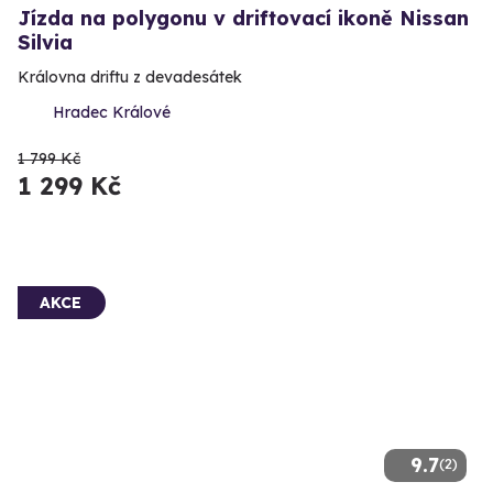
Jízda na polygonu v driftovací ikoně Nissan
Silvia
Královna driftu z devadesátek
Hradec Králové
1 799 Kč
1 299 Kč
AKCE
9.7
(2)