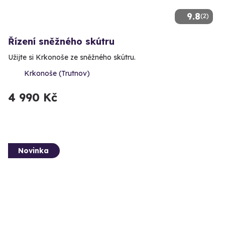
9.8
(2)
Řízení sněžného skútru
Užijte si Krkonoše ze sněžného skútru.
Krkonoše (Trutnov)
4 990 Kč
Novinka