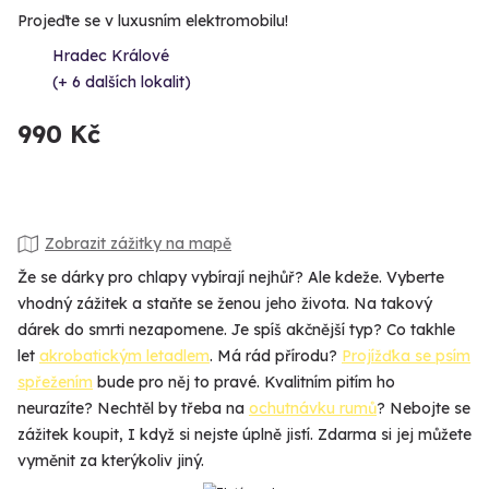
Projeďte se v luxusním elektromobilu!
Hradec Králové
(+ 6 dalších lokalit)
990 Kč
Zobrazit zážitky na mapě
Že se dárky pro chlapy vybírají nejhůř? Ale kdeže. Vyberte
vhodný zážitek a staňte se ženou jeho života. Na takový
dárek do smrti nezapomene. Je spíš akčnější typ? Co takhle
let
akrobatickým letadlem
. Má rád přírodu?
Projížďka se psím
spřežením
bude pro něj to pravé. Kvalitním pitím ho
neurazíte? Nechtěl by třeba na
ochutnávku rumů
? Nebojte se
zážitek koupit, I když si nejste úplně jistí. Zdarma si jej můžete
vyměnit za kterýkoliv jiný.