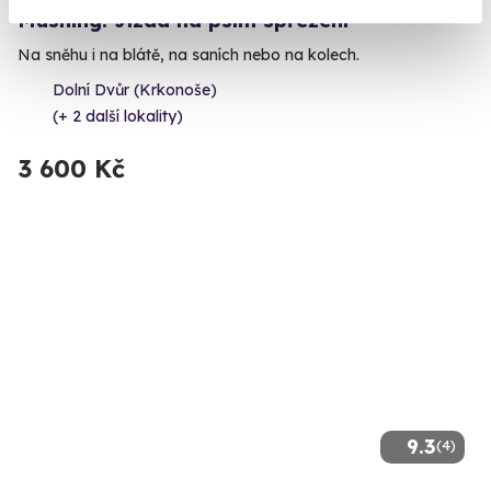
Mushing: Jízda na psím spřežení
Na sněhu i na blátě, na saních nebo na kolech.
Dolní Dvůr (Krkonoše)
(+ 2 další lokality)
3 600 Kč
9.3
(4)