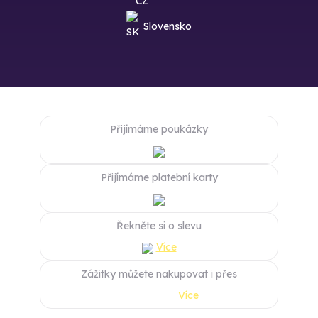
Slovensko
Přijímáme poukázky
Přijímáme platební karty
Řekněte si o slevu
Více
Zážitky můžete nakupovat i přes
Více