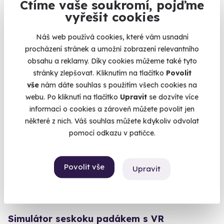
Ctíme vaše soukromí, pojďme
Pilotem sportovního letadla
vyřešit cookies
Prožijte adrenalin v oblacích!
Náš web používá cookies, které vám usnadní
Praha (+ 1 další lokalita)
procházení stránek a umožní zobrazení relevantního
obsahu a reklamy. Díky cookies můžeme také tyto
8 190 Kč
stránky zlepšovat. Kliknutím na tlačítko
Povolit
vše
nám dáte souhlas s použitím všech cookies na
webu. Po kliknutí na tlačítko
Upravit
se dozvíte více
informací o cookies a zároveň můžete povolit jen
Volný termín už 07. 08. 2026
některé z nich. Váš souhlas můžete kdykoliv odvolat
pomocí odkazu v patičce.
Povolit vše
Upravit
10.0
(1)
Simulátor seskoku padákem s VR