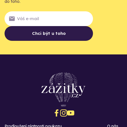
do toho.
Chci být u toho
Prodloužení platnosti poukazu
O nás