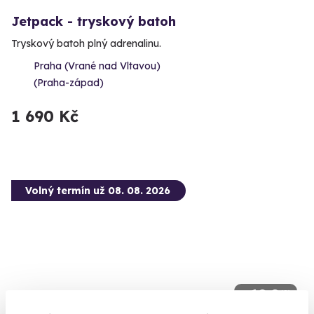
Jetpack - tryskový batoh
Tryskový batoh plný adrenalinu.
Praha (Vrané nad Vltavou)
(Praha-západ)
1 690 Kč
Volný termín už 08. 08. 2026
10.0
(2)