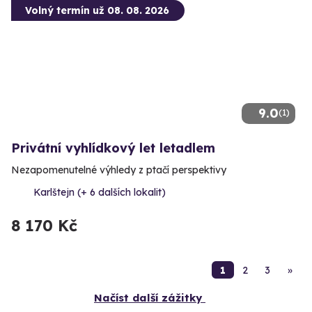
Volný termín už 08. 08. 2026
9.0
(1)
Privátní vyhlídkový let letadlem
Nezapomenutelné výhledy z ptačí perspektivy
Karlštejn (+ 6 dalších lokalit)
8 170 Kč
1
2
3
»
Načíst další zážitky