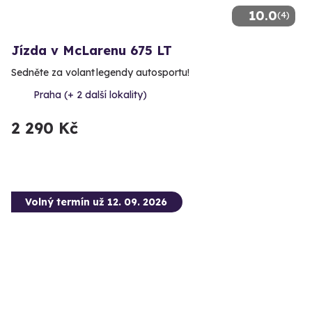
10.0
(4)
Jízda v McLarenu 675 LT
Sedněte za volant legendy autosportu!
Praha (+ 2 další lokality)
2 290 Kč
Volný termín už 12. 09. 2026