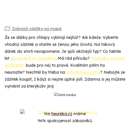
Zobrazit zážitky na mapě
Že se dárky pro chlapy vybírají nejhůř? Ale kdeže. Vyberte
vhodný zážitek a staňte se ženou jeho života. Na takový
dárek do smrti nezapomene. Je spíš akčnější typ? Co takhle
let
akrobatickým letadlem
. Má rád přírodu?
Projížďka se psím
spřežením
bude pro něj to pravé. Kvalitním pitím ho
neurazíte? Nechtěl by třeba na
ochutnávku rumů
? Nebojte se
zážitek koupit, I když si nejste úplně jistí. Zdarma si jej můžete
vyměnit za kterýkoliv jiný.
Na
heureka.cz
máme
96% spokojenost zákazníků.