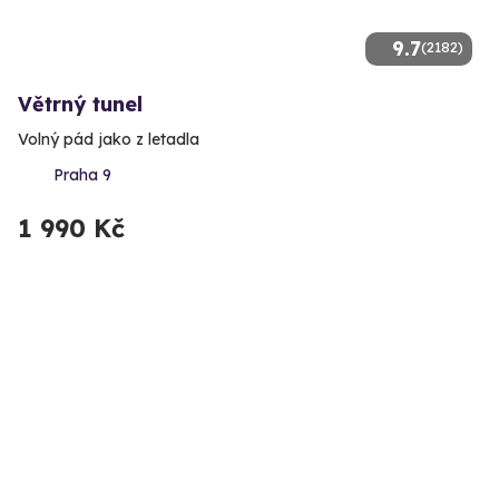
9.7
(2182)
Větrný tunel
Volný pád jako z letadla
Praha 9
1 990 Kč