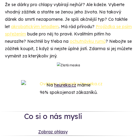
Že se dárky pro chlapy vybírají nejhůř? Ale kdeže. Vyberte
vhodný zážitek a staňte se ženou jeho života. Na takový
dárek do smrti nezapomene. Je spíš akčnější typ? Co takhle
let
akrobatickým letadlem
. Má rád přírodu?
Projížďka se psím
spřežením
bude pro něj to pravé. Kvalitním pitím ho
neurazíte? Nechtěl by třeba na
ochutnávku rumů
? Nebojte se
zážitek koupit, I když si nejste úplně jistí. Zdarma si jej můžete
vyměnit za kterýkoliv jiný.
Na
heureka.cz
máme
96% spokojenost zákazníků.
Co si o nás myslí
Zobraz ohlasy