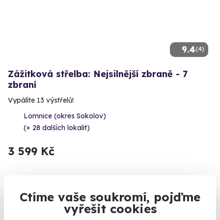
9.4
(4)
Zážitková střelba: Nejsilnější zbraně - 7
zbraní
Vypálíte 13 výstřelů!
Lomnice (okres Sokolov)
(+ 28 dalších lokalit)
3 599 Kč
Ctíme vaše soukromí, pojďme
Volný termín už 10. 08. 2026
vyřešit cookies