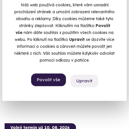
Náš web používá cookies, které vám usnadní
procházení stránek a umožní zobrazení relevantního
obsahu a reklamy. Díky cookies můžeme také tyto
stránky zlepšovat. Kliknutím na tlačítko
Povolit
8.9
vše
nám dáte souhlas s použitím všech cookies na
(17)
webu. Po kliknutí na tlačítko
Upravit
se dozvíte více
informací o cookies a zároveň můžete povolit jen
Zážitková střelba: Zbraně z online stříleček -
11 zbraní
některé z nich. Váš souhlas můžete kdykoliv odvolat
pomocí odkazu v patičce.
Vyzkoušejte si naživo zbraně, které znáte z oblíbených
stříleček!
Lomnice (okres Sokolov)
Povolit vše
Upravit
(+ 28 dalších lokalit)
2 999 Kč
Volný termín už 10. 08. 2026