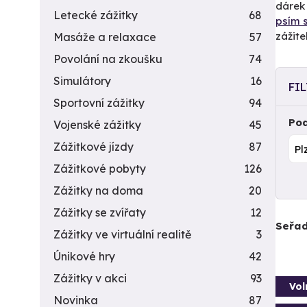
dárek 
Letecké zážitky
68
psím 
zážite
Masáže a relaxace
57
Povolání na zkoušku
74
Simulátory
16
FI
Sportovní zážitky
94
Pod
Vojenské zážitky
45
Zážitkové jízdy
87
Zážitkové pobyty
126
Zážitky na doma
20
Zážitky se zvířaty
12
Seřad
Zážitky ve virtuální realitě
3
Únikové hry
42
Zážitky v akci
93
Vol
Novinka
87