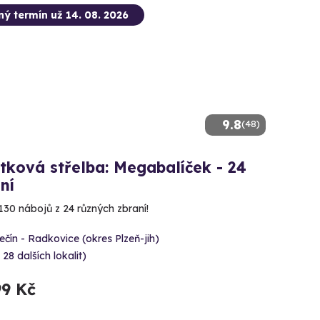
ný termín už 14. 08. 2026
9.8
(48)
tková střelba: Megabalíček - 24
ní
130 nábojů z 24 různých zbraní!
čín - Radkovice (okres Plzeň-jih)
 28 dalších lokalit)
99 Kč