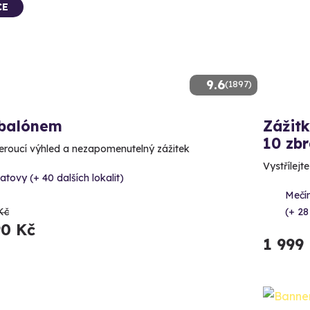
CE
9.6
(1897)
 balónem
Zážitk
10 zbr
roucí výhled a nezapomenutelný zážitek
Vystřílejt
atovy (+ 40 dalších lokalit)
Mečín
Kč
(+ 28
90 Kč
1 999