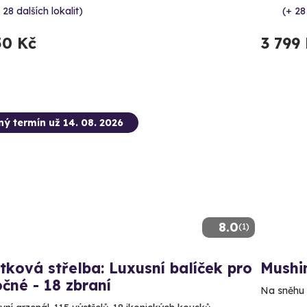
 28 dalších lokalit)
(+ 28
50 Kč
3 799
ný termín už 14. 08. 2026
8.0
(1)
tková střelba: Luxusní balíček pro
Mushin
čné - 18 zbraní
Na sněhu i