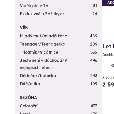
AK
Viděli jste v TV
31
Exkluzivně u Zážitky.cz
24
VĚK
Mladý muž/mladá žena
489
Teenager/Teenagerka
209
Let
Třicátník/třicátnice
535
Dechbe
Ještě není v důchodu/V
496
Kl
nejlepších letech
Dědeček/babička
243
3 490 
2 5
Dítě/dítko
109
SEZÓNA
Celoroční
433