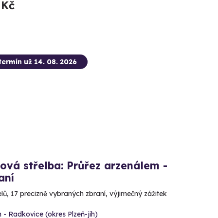
 Kč
termín už 14. 08. 2026
ová střelba: Průřez arzenálem -
aní
lů, 17 precizně vybraných zbraní, výjimečný zážitek
 - Radkovice (okres Plzeň-jih)