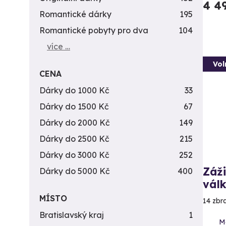
4 4
Romantické dárky
195
Romantické pobyty pro dva
104
více …
Vol
CENA
Dárky do 1000 Kč
33
Dárky do 1500 Kč
67
Dárky do 2000 Kč
149
Dárky do 2500 Kč
215
Dárky do 3000 Kč
252
Záži
Dárky do 5000 Kč
400
vál
MÍSTO
14 zbr
Bratislavský kraj
1
Me