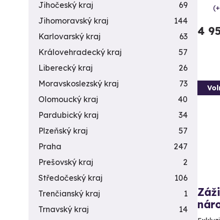
Jihočeský kraj
69
(+
Jihomoravský kraj
144
4 9
Karlovarský kraj
63
Královehradecký kraj
57
Liberecký kraj
26
Moravskoslezský kraj
73
Vol
Olomoucký kraj
40
Pardubický kraj
34
Plzeňský kraj
57
Praha
247
Prešovský kraj
2
Středočeský kraj
106
Záži
Trenčianský kraj
1
náro
Trnavský kraj
14