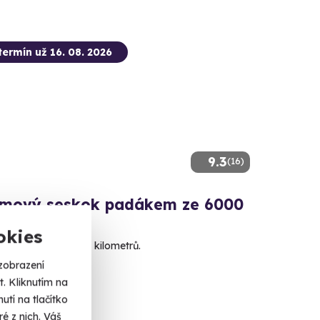
termín už 16. 08. 2026
9.3
(16)
mový seskok padákem ze 6000
okies
 letadla až ze šesti kilometrů.
zobrazení
(Plzeň)
. Kliknutím na
dalších lokalit)
tí na tlačítko
é z nich. Váš