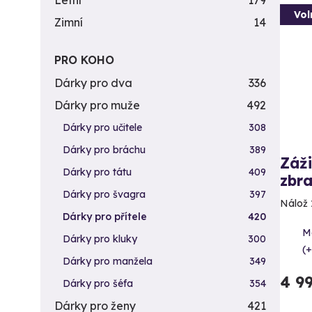
Letní
179
Vol
Zimní
14
PRO KOHO
Dárky pro dva
336
Dárky pro muže
492
Dárky pro učitele
308
Dárky pro bráchu
389
Záži
Dárky pro tátu
409
zbra
Dárky pro švagra
397
Nálož 
Dárky pro přítele
420
Me
Dárky pro kluky
300
(+
Dárky pro manžela
349
4 9
Dárky pro šéfa
354
Dárky pro ženy
421