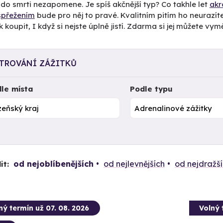
do smrti nezapomene. Je spíš akčnější typ? Co takhle let
akr
spřežením
bude pro něj to pravé. Kvalitním pitím ho neurazít
k koupit, I když si nejste úplně jistí. Zdarma si jej můžete vymě
LTROVÁNÍ ZÁŽITKŮ
le místa
Podle typu
od nejoblíbenějších
od nejlevnějších
od nejdražš
it:
ný termín už 07. 08. 2026
Volný 