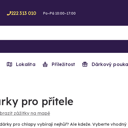
222 313 010
Po–Pá 10:00–17:00
Lokalita
Příležitost
Dárkový pouka
rky pro přítele
brazit zážitky na mapě
dárky pro chlapy vybírají nejhůř? Ale kdeže. Vyberte vhodný 