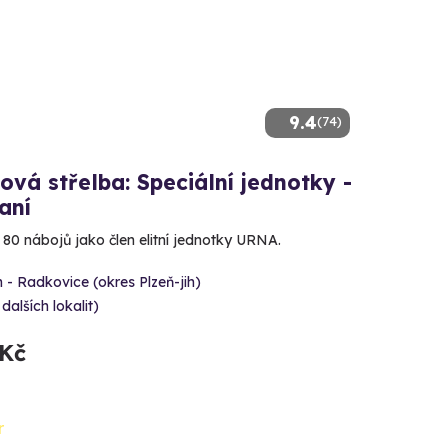
9.4
(74)
ová střelba: Speciální jednotky -
aní
e 80 nábojů jako člen elitní jednotky URNA.
 - Radkovice (okres Plzeň-jih)
 dalších lokalit)
 Kč