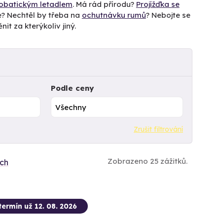
obatickým letadlem
. Má rád přírodu?
Projížďka se
e? Nechtěl by třeba na
ochutnávku rumů
? Nebojte se
nit za kterýkoliv jiný.
Podle ceny
Zrušit filtrování
Zobrazeno 25 zážitků.
ích
termín už 12. 08. 2026