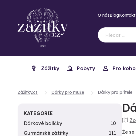
O nás
Blog
Kontakt
Zážitky
Pobyty
Pro koho
Zážitky.cz
Dárky pro muže
Dárky pro přítele
Dá
KATEGORIE
Zo
Dárkové balíčky
10
Že se 
Gurmánské zážitky
111