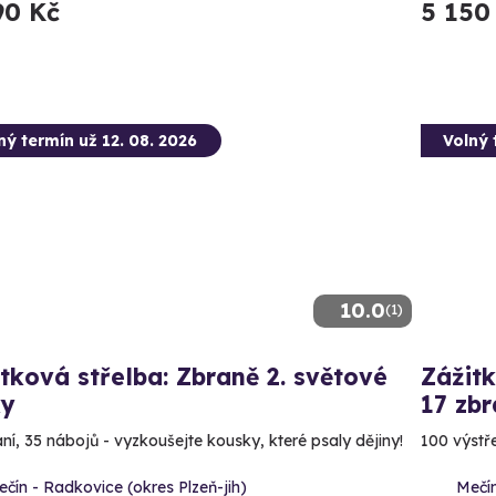
90 Kč
5 150
ný termín už 12. 08. 2026
Volný 
10.0
(1)
tková střelba: Zbraně 2. světové
Zážitk
ky
17 zbr
aní, 35 nábojů - vyzkoušejte kousky, které psaly dějiny!
100 výstře
čín - Radkovice (okres Plzeň-jih)
Mečín