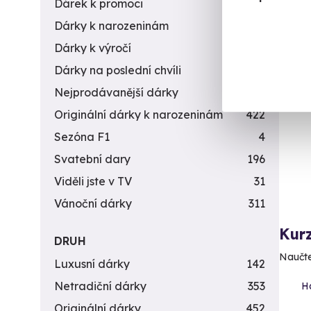
Dárek k promoci
245
Dárky k narozeninám
551
Dárky k výročí
294
Dárky na poslední chvíli
450
Vol
Nejprodávanější dárky
56
Originální dárky k narozeninám
422
Sezóna F1
4
Svatební dary
196
Viděli jste v TV
31
Vánoční dárky
311
Kurz
DRUH
Naučte
Luxusní dárky
142
Netradiční dárky
353
H
Originální dárky
452