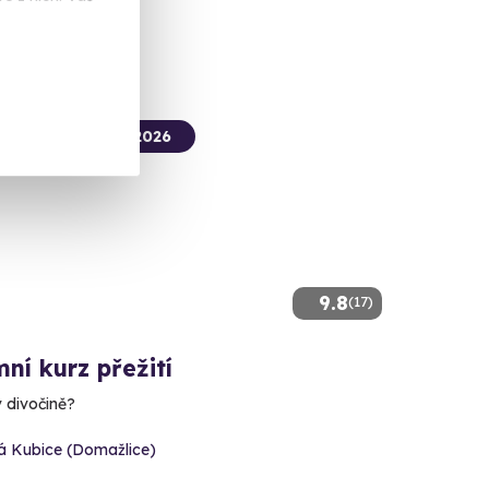
 Kč
termín už 07. 08. 2026
9.8
(17)
ní kurz přežití
v divočině?
á Kubice (Domažlice)