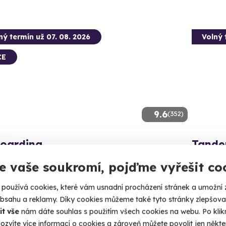
ný termín už 07. 08. 2026
Volný 
CE
9.6
(352)
boarding
Tande
m
, flyboard a 4 metry pod vámi. Letíte!
e vaše soukromí, pojďme vyřešit co
Vyskočte z
zeň (Ejpovice)
používá cookies, které vám usnadní procházení stránek a umožní 
 14 dalších lokalit)
Líně 
obsahu a reklamy. Díky cookies můžeme také tyto stránky zlepšovat
(+ 5 
it vše
nám dáte souhlas s použitím všech cookies na webu. Po kliknu
90 Kč
ozvíte více informací o cookies a zároveň můžete povolit jen někter