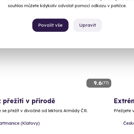
9 150
souhlas můžete kdykoliv odvolat pomocí odkazu v patičce.
Povolit vše
Upravit
ný termín už 09. 10. 2026
Volný 
9.6
(77)
 přežití v přírodě
Extrém
 se přežít v divočině od lektora Armády ČR.
Přežijete 
artmanice (Klatovy)
Česk