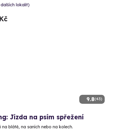
 dalších lokalit)
 Kč
9.8
(43)
g: Jízda na psím spřežení
 na blátě, na saních nebo na kolech.