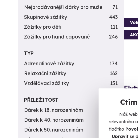
Nejprodávanější dárky pro muže
71
Skupinové zážitky
443
Vol
Zážitky pro děti
111
AK
Zážitky pro handicapované
246
TYP
Adrenalinové zážitky
174
Relaxační zážitky
162
Vzdělávací zážitky
151
Fly
Jen vy
PŘILEŽITOST
Ctím
Dárek k 18. narozeninám
256
Pl
Náš web 
(+
Dárek k 40. narozeninám
453
relevantního 
tlačítko
Povol
Dárek k 50. narozeninám
378
1 5
Upravit
se d