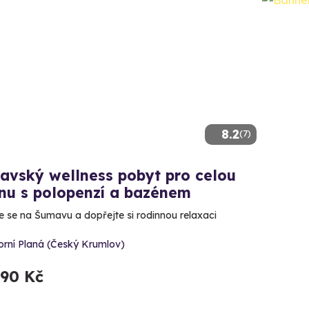
8.2
(7)
avský wellness pobyt pro celou
nu s polopenzí a bazénem
e se na Šumavu a dopřejte si rodinnou relaxaci
orní Planá (Český Krumlov)
990 Kč