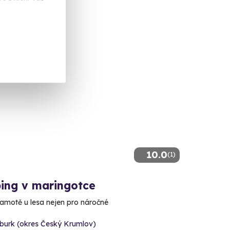
č
10.0
(1)
ing v maringotce
amotě u lesa nejen pro náročné
burk (okres Český Krumlov)