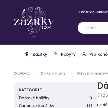
O nás
Blog
Kontakt
Zážitky
Pobyty
Pro koho
Zážitky.cz
Dárky pro ženy
Dárky pro manželk
Dá
KATEGORIE
Zo
Dárkové balíčky
10
Co dát
Gurmánské zážitky
111