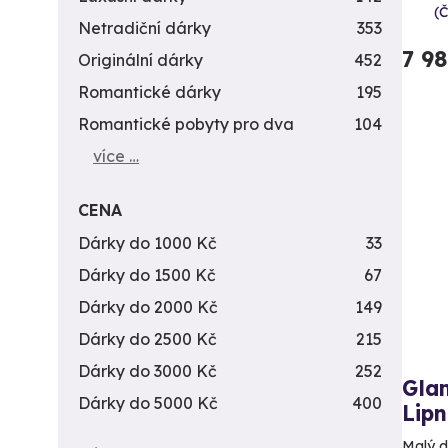
(
Netradiční dárky
353
7 9
Originální dárky
452
Romantické dárky
195
Romantické pobyty pro dva
104
více …
CENA
Dárky do 1000 Kč
33
Dárky do 1500 Kč
67
Dárky do 2000 Kč
149
Dárky do 2500 Kč
215
Dárky do 3000 Kč
252
Glam
Dárky do 5000 Kč
400
Lipn
Malý d