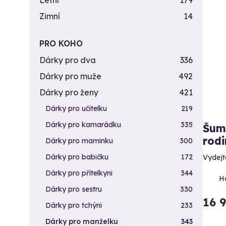
Letní
179
Zimní
14
PRO KOHO
Dárky pro dva
336
Dárky pro muže
492
Dárky pro ženy
421
Dárky pro učitelku
219
Dárky pro kamarádku
335
Šum
rodi
Dárky pro maminku
300
Dárky pro babičku
172
Vydejt
Dárky pro přítelkyni
344
H
Dárky pro sestru
330
16 
Dárky pro tchýni
233
Dárky pro manželku
343