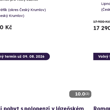
Lipn
(Čes
ětlík (okres Český Krumlov)
Český Krumlov)
17 900 Kč
80 Kč
17 29
ný termín už 09. 08. 2026
Volný 
10.0
(2)
í pobyt s polopenzí v lázeňském
Roman