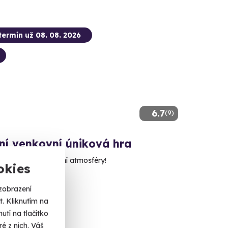
termín už 08. 08. 2026
6.7
(9)
ní venkovní úniková hra
e naplno do vánoční atmosféry!
okies
é Budějovice
zobrazení
dalších lokalit)
. Kliknutím na
tí na tlačítko
é z nich. Váš