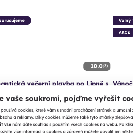
poručujeme
Volný 
AKCE
10.0
(3)
ntická večerní plavba po Lipně s
Vánoč
ří
Ponořte s
e vaše soukromí, pojďme vyřešit co
nejte si úžasnou plavbu se západem slunce!
Česk
používá cookies, které vám usnadní procházení stránek a umožní 
(+ 5 
ipno nad Vltavou
obsahu a reklamy. Díky cookies můžeme také tyto stránky zlepšovat
Český Krumlov)
it vše
nám dáte souhlas s použitím všech cookies na webu. Po kliknu
990 Kč
ozvíte více informací o cookies a zároveň můžete povolit jen někter