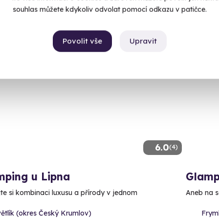
890 K
Kč
souhlas můžete kdykoliv odvolat pomocí odkazu v patičce.
90 Kč
Povolit vše
Upravit
6.0
(4)
mping u Lipna
Glamp
te si kombinaci luxusu a přírody v jednom
Aneb na s
ětlík (okres Český Krumlov)
Frym