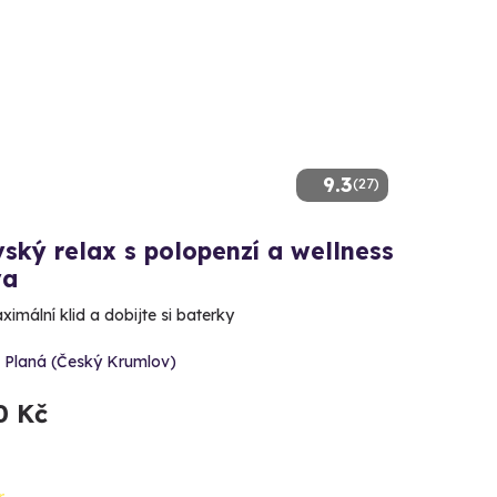
9.3
(27)
ský relax s polopenzí a wellness
va
ximální klid a dobijte si baterky
í Planá (Český Krumlov)
0 Kč