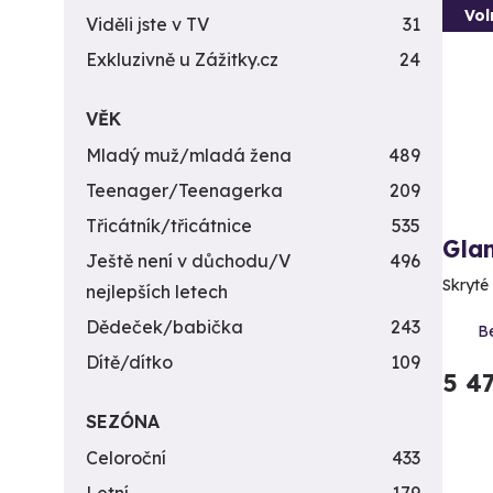
Vol
Viděli jste v TV
31
Exkluzivně u Zážitky.cz
24
VĚK
Mladý muž/mladá žena
489
Teenager/Teenagerka
209
Třicátník/třicátnice
535
Glam
Ještě není v důchodu/V
496
Skryté
nejlepších letech
Dědeček/babička
243
B
Dítě/dítko
109
5 4
SEZÓNA
Celoroční
433