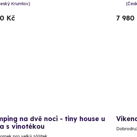
Český Krumlov)
(Čes
80 Kč
7 980
ping na dvě noci - tiny house u
Víken
a s vinotékou
Dobrodruž
omek pro velký zážitek