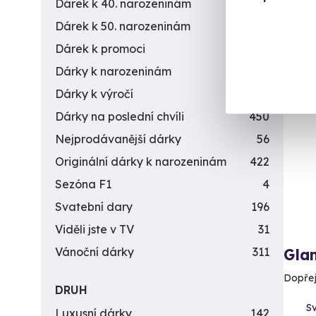
Dárek k 40. narozeninám
453
5 900 
5 6
Dárek k 50. narozeninám
378
Dárek k promoci
245
Dárky k narozeninám
551
Dárky k výročí
294
Dárky na poslední chvíli
450
Nejprodávanější dárky
56
Originální dárky k narozeninám
422
Sezóna F1
4
Svatební dary
196
Viděli jste v TV
31
Vánoční dárky
311
Gla
Dopřej
DRUH
Sv
Luxusní dárky
142