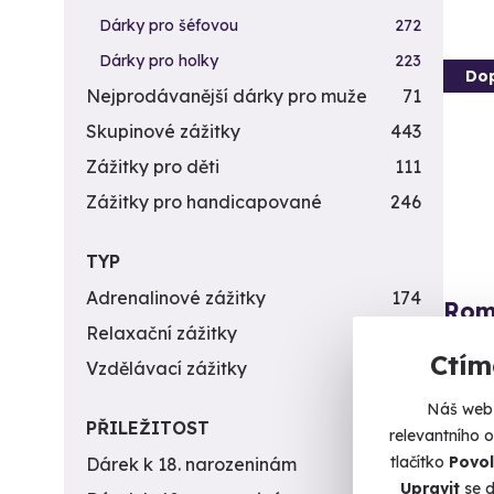
Dárky pro šéfovou
272
Dárky pro holky
223
Do
Nejprodávanější dárky pro muže
71
Skupinové zážitky
443
Zážitky pro děti
111
Zážitky pro handicapované
246
TYP
Adrenalinové zážitky
174
Roma
Relaxační zážitky
162
veče
Ctím
Vzdělávací zážitky
151
Vychut
Náš web 
L
PŘILEŽITOST
relevantního 
(
tlačítko
Povol
Dárek k 18. narozeninám
256
Upravit
se d