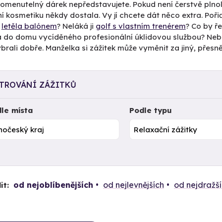
omenutelný dárek nepředstavujete. Pokud není čerstvě plno
ní kosmetiku někdy dostala. Vy jí chcete dát něco extra. Pořiď
y
letěla balónem
? Neláká ji
golf s vlastním trenérem
? Co by ř
a do domu vycíděného profesionální úklidovou službou? Nebojte 
ybrali dobře. Manželka si zážitek může vyměnit za jiný, přes
LTROVÁNÍ ZÁŽITKŮ
le místa
Podle typu
od nejoblíbenějších
od nejlevnějších
od nejdražš
it: