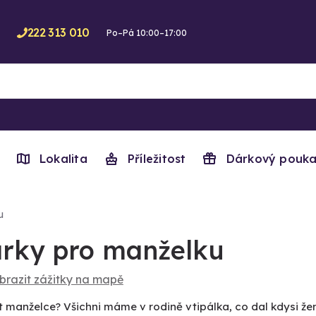
222 313 010
Po–Pá 10:00–17:00
Lokalita
Příležitost
Dárkový pouka
u
rky pro manželku
brazit zážitky na mapě
 manželce? Všichni máme v rodině vtipálka, co dal kdysi žen