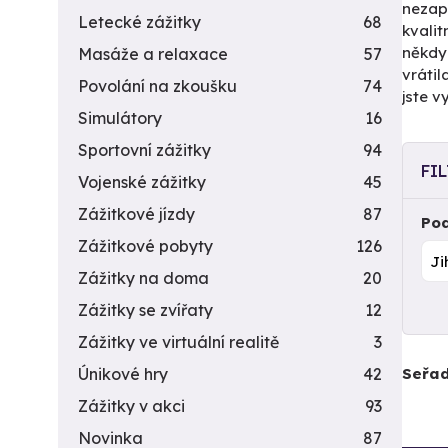
nezap
Letecké zážitky
68
kvalit
někd
Masáže a relaxace
57
vrátil
Povolání na zkoušku
74
jste v
Simulátory
16
Sportovní zážitky
94
FI
Vojenské zážitky
45
Zážitkové jízdy
87
Pod
Zážitkové pobyty
126
Zážitky na doma
20
Zážitky se zvířaty
12
Zážitky ve virtuální realitě
3
Seřad
Únikové hry
42
Zážitky v akci
93
Novinka
87