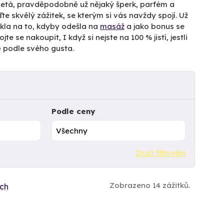
letá, pravděpodobně už nějaký šperk, parfém a
te skvělý zážitek, se kterým si vás navždy spojí. Už
ekla na to, kdyby odešla na
masáž
a jako bonus se
se nakoupit, I když si nejste na 100 % jistí, jestli
ně podle svého gusta.
Podle ceny
Zrušit filtrování
Zobrazeno 14 zážitků.
ích