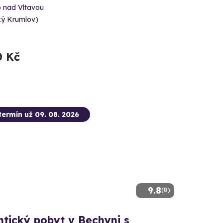
o nad Vltavou
ký Krumlov)
0 Kč
termín už 09. 08. 2026
9.8
(8)
tický pobyt v Bechyni s