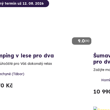
ný termín už 12. 08. 2026
9.0
(6)
ping v lese pro dva
Šumav
pro d
 útočiště pro Váš dokonalý relax
Zažijte ma
echyně (Tábor)
Horn
70 Kč
10 99