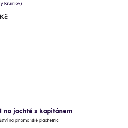
ký Krumlov)
 Kč
d na jachtě s kapitánem
ství na plnomořské plachetnici