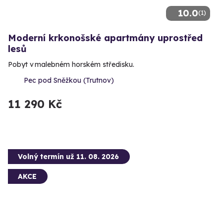
10.0
(1)
Moderní krkonošské apartmány uprostřed
lesů
Pobyt v malebném horském středisku.
Pec pod Sněžkou (Trutnov)
11 290 Kč
Volný termín už 11. 08. 2026
AKCE