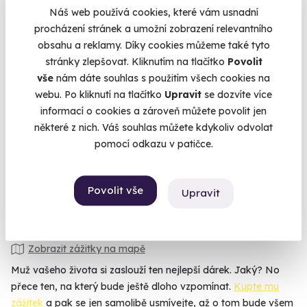
Náš web používá cookies, které vám usnadní
procházení stránek a umožní zobrazení relevantního
9.6
(104)
obsahu a reklamy. Díky cookies můžeme také tyto
stránky zlepšovat. Kliknutím na tlačítko
Povolit
Thajská masáž
vše
nám dáte souhlas s použitím všech cookies na
webu. Po kliknutí na tlačítko
Upravit
se dozvíte více
Zažijte Thajsko na vlastní kůži.
informací o cookies a zároveň můžete povolit jen
Špindlerův Mlýn
některé z nich. Váš souhlas můžete kdykoliv odvolat
(+ 10 dalších lokalit)
pomocí odkazu v patičce.
1 750 Kč
1 650 Kč
Povolit vše
Upravit
Zobrazit zážitky na mapě
Muž vašeho života si zaslouží ten nejlepší dárek. Jaký? No
přece ten, na který bude ještě dloho vzpomínat.
Kupte mu
zážitek
a pak se jen samolibě usmívejte, až o tom bude všem