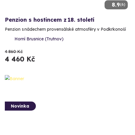
8.9
(6)
Penzion s hostincem z 18. století
Penzion s nádechem provensálské atmosféry v Podkrkonoší
Horní Brusnice (Trutnov)
4 860 Kč
4 460 Kč
Novinka