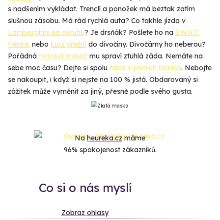
s nadšením vykládat. Trenclí a ponožek má beztak zatím
slušnou zásobu. Má rád rychlá auta? Co takhle jízda v
Lamborghini na okruhu
? Je drsňák? Pošlete ho na
S.W.A.T.
trénink
nebo
kurz přežití
do divočiny. Divočárny ho neberou?
Pořádná
thajská masáž
mu spraví ztuhlá záda. Nemáte na
sebe moc času? Dejte si spolu
relax v pivních lázních
. Nebojte
se nakoupit, i když si nejste na 100 % jistá. Obdarovaný si
zážitek může vyměnit za jiný, přesně podle svého gusta.
Na
heureka.cz
máme
96% spokojenost zákazníků.
Co si o nás myslí
Zobraz ohlasy