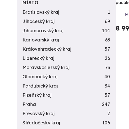
MÍSTO
padák
Bratislavský kraj
1
Mo
Jihočeský kraj
69
8 9
Jihomoravský kraj
144
Karlovarský kraj
63
Královehradecký kraj
57
Liberecký kraj
26
Moravskoslezský kraj
73
Olomoucký kraj
40
Pardubický kraj
34
Plzeňský kraj
57
Praha
247
Prešovský kraj
2
Středočeský kraj
106