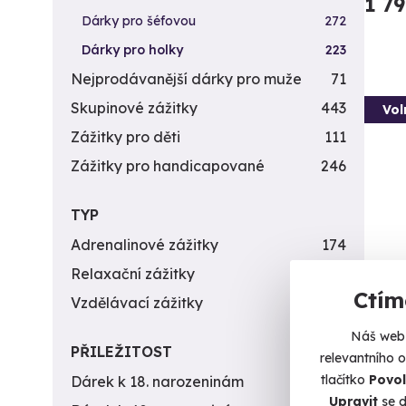
1 7
Dárky pro šéfovou
272
Dárky pro holky
223
Nejprodávanější dárky pro muže
71
Skupinové zážitky
443
Vol
Zážitky pro děti
111
Zážitky pro handicapované
246
TYP
Adrenalinové zážitky
174
Relaxační zážitky
162
Ctím
Bun
Vzdělávací zážitky
151
Zažijt
Náš web 
PŘILEŽITOST
relevantního 
M
tlačítko
Povol
Dárek k 18. narozeninám
256
Upravit
se d