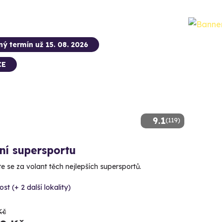
ný termín už 15. 08. 2026
CE
9.1
(119)
ní supersportu
e se za volant těch nejlepších supersportů.
st (+ 2 další lokality)
Kč