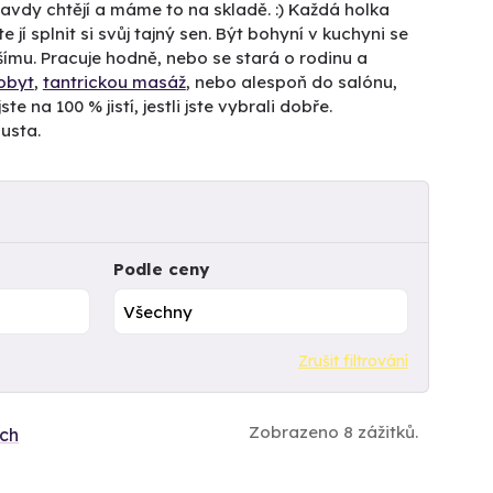
pravdy chtějí a máme to na skladě. :) Každá holka
e jí splnit si svůj tajný sen. Být bohyní v kuchyni se
šímu. Pracuje hodně, nebo se stará o rodinu a
obyt
,
tantrickou masáž
, nebo alespoň do salónu,
e na 100 % jistí, jestli jste vybrali dobře.
usta.
Podle ceny
Zrušit filtrování
Zobrazeno 8 zážitků.
ích