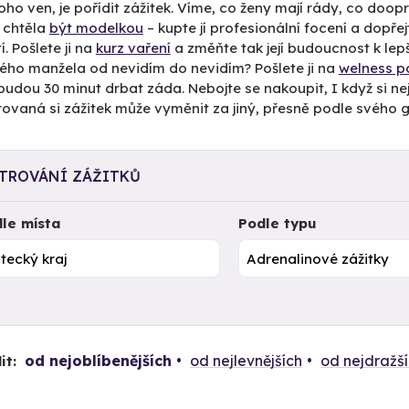
toho ven, je pořídit zážitek. Víme, co ženy mají rády, co doo
 chtěla
být modelkou
– kupte jí profesionální focení a dopřejt
í. Pošlete ji na
kurz vaření
a změňte tak její budoucnost k lep
lého manžela od nevidím do nevidím? Pošlete ji na
welness p
 budou 30 minut drbat záda. Nebojte se nakoupit, I když si nejst
ovaná si zážitek může vyměnit za jiný, přesně podle svého g
LTROVÁNÍ ZÁŽITKŮ
le místa
Podle typu
od nejoblíbenějších
od nejlevnějších
od nejdražš
it: