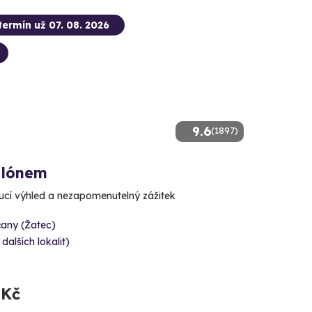
termín už 07. 08. 2026
9.6
(1897)
alónem
cí výhled a nezapomenutelný zážitek
čany (Žatec)
 dalších lokalit)
 Kč