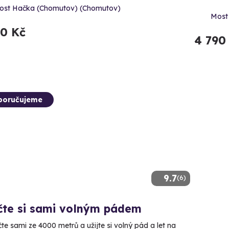
ost Hačka (Chomutov) (Chomutov)
Most
90 Kč
4 790
poručujeme
9.7
(6)
čte si sami volným pádem
te sami ze 4000 metrů a užijte si volný pád a let na