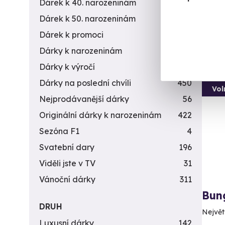
6 9
Dárek k 40. narozeninám
453
Dárek k 50. narozeninám
378
Dárek k promoci
245
Dárky k narozeninám
551
Dárky k výročí
294
Dárky na poslední chvíli
450
Vol
Nejprodávanější dárky
56
Originální dárky k narozeninám
422
Sezóna F1
4
Svatební dary
196
Viděli jste v TV
31
Vánoční dárky
311
Bun
DRUH
Největš
Luxusní dárky
142