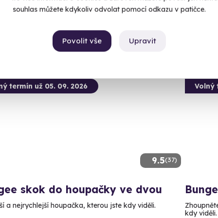
90 Kč
souhlas můžete kdykoliv odvolat pomocí odkazu v patičce.
3 890 Kč
1 990
Povolit vše
Upravit
ný termín už 05. 09. 2026
Volný 
9.5
(37)
gee skok do houpačky ve dvou
Bunge
í a nejrychlejší houpačka, kterou jste kdy viděli.
Zhoupněte 
kdy viděli.