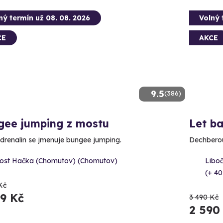
ný termín už 08. 08. 2026
Volný 
CE
AKCE
9.5
(386)
gee jumping z mostu
Let b
adrenalin se jmenuje bungee jumping.
Dechberou
ost Hačka (Chomutov) (Chomutov)
Libo
(+ 40
Kč
99 Kč
3 490 Kč
2 590