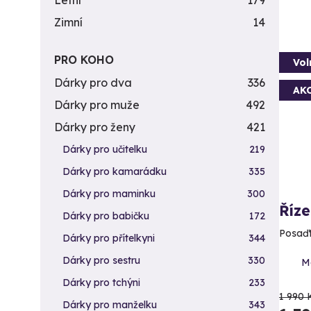
Letní
179
Zimní
14
PRO KOHO
Vol
Dárky pro dva
336
AK
Dárky pro muže
492
Dárky pro ženy
421
Dárky pro učitelku
219
Dárky pro kamarádku
335
Dárky pro maminku
300
Říze
Dárky pro babičku
172
Posaďt
Dárky pro přítelkyni
344
Dárky pro sestru
330
Mo
Dárky pro tchýni
233
1 990 
Dárky pro manželku
343