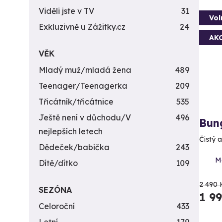
Viděli jste v TV
31
Vol
Exkluzivně u Zážitky.cz
24
AK
VĚK
Mladý muž/mladá žena
489
Teenager/Teenagerka
209
Třicátník/třicátnice
535
Ještě není v důchodu/V
496
Bun
nejlepších letech
Čistý 
Dědeček/babička
243
M
Dítě/dítko
109
2 490 
SEZÓNA
1 9
Celoroční
433