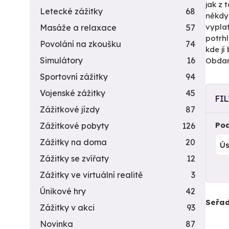
jak z 
Letecké zážitky
68
někdy
vyplat
Masáže a relaxace
57
potrh
Povolání na zkoušku
74
kde jí
Simulátory
16
Obdar
Sportovní zážitky
94
Vojenské zážitky
45
FI
Zážitkové jízdy
87
Pod
Zážitkové pobyty
126
Zážitky na doma
20
Zážitky se zvířaty
12
Zážitky ve virtuální realitě
3
Únikové hry
42
Seřad
Zážitky v akci
93
Novinka
87