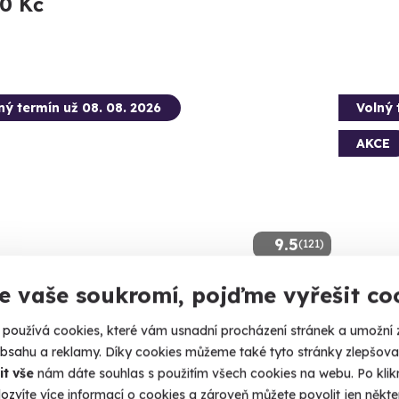
90 Kč
ný termín už 08. 08. 2026
Volný 
AKCE
9.5
(121)
e vaše soukromí, pojďme vyřešit co
gee jumping z mostu ve dvou
Jízda
Most
e stav beztíže ve dvou při skoku na pružném laně.
používá cookies, které vám usnadní procházení stránek a umožní 
Vyzkoušej
obsahu a reklamy. Díky cookies můžeme také tyto stránky zlepšovat
ost Hačka (Chomutov) (Chomutov)
it vše
nám dáte souhlas s použitím všech cookies na webu. Po kliknu
Most
ozvíte více informací o cookies a zároveň můžete povolit jen někter