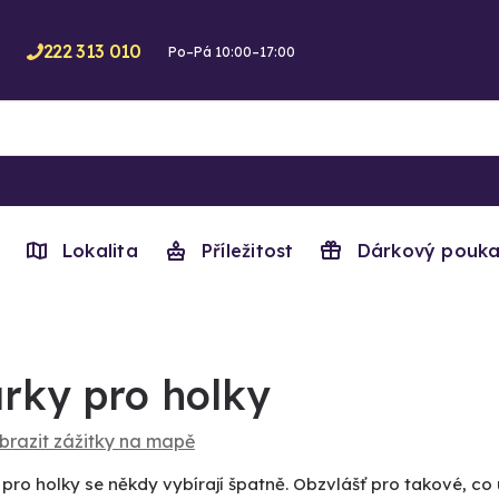
222 313 010
Po–Pá 10:00–17:00
Lokalita
Příležitost
Dárkový pouka
rky pro holky
brazit zážitky na mapě
pro holky se někdy vybírají špatně. Obzvlášť pro takové, co 