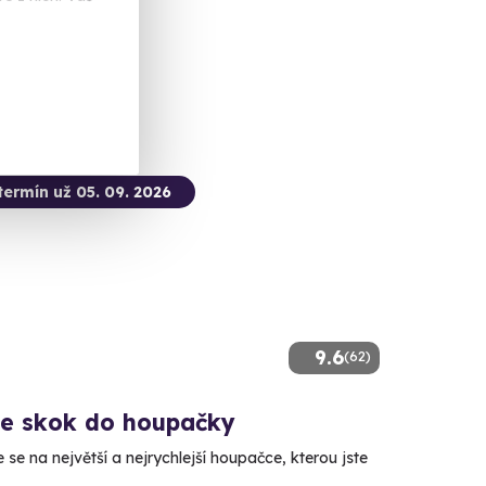
 Kč
termín už 05. 09. 2026
9.6
(62)
e skok do houpačky
se na největší a nejrychlejší houpačce, kterou jste