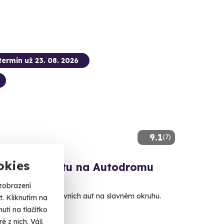
termín už 23. 08. 2026
9.1
(7)
okies
 v supersportu na Autodromu
zobrazení
te jedno z 5 sportovních aut na slavném okruhu.
. Kliknutím na
tí na tlačítko
é z nich. Váš