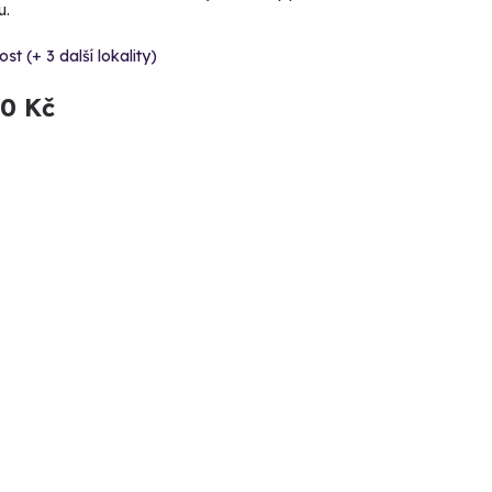
u.
st (+ 3 další lokality)
90 Kč