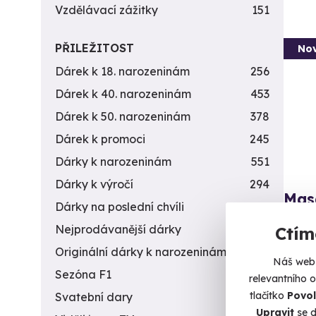
Vzdělávací zážitky
151
PŘILEŽITOST
Nov
Dárek k 18. narozeninám
256
Dárek k 40. narozeninám
453
Dárek k 50. narozeninám
378
Dárek k promoci
245
Dárky k narozeninám
551
Dárky k výročí
294
Masá
Dárky na poslední chvíli
450
Tři hod
Nejprodávanější dárky
56
Ctím
Originální dárky k narozeninám
422
Ř
Náš web 
Sezóna F1
4
relevantního 
4 8
tlačítko
Povol
Svatební dary
196
Upravit
se d