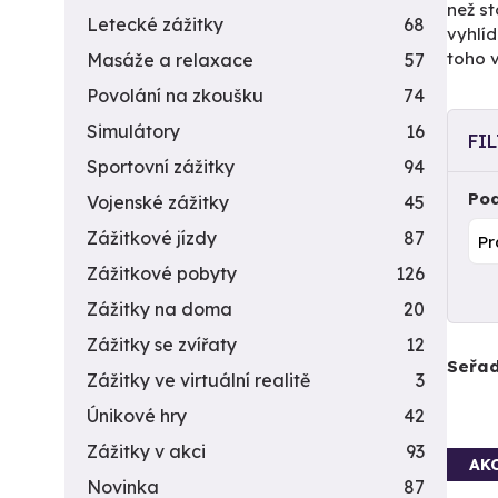
než st
Letecké zážitky
68
vyhlíd
toho 
Masáže a relaxace
57
Povolání na zkoušku
74
Simulátory
16
FI
Sportovní zážitky
94
Pod
Vojenské zážitky
45
Zážitkové jízdy
87
Zážitkové pobyty
126
Zážitky na doma
20
Zážitky se zvířaty
12
Seřad
Zážitky ve virtuální realitě
3
Únikové hry
42
Zážitky v akci
93
AK
Novinka
87