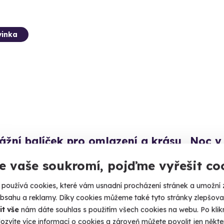
inka
žní balíček pro omlazení a krásu
Noc v 
šampa
iny komplexní péče pro tělo i pleť.
e vaše soukromí, pojďme vyřešit co
Zámecká 
íčany (Praha-východ)
používá cookies, které vám usnadní procházení stránek a umožní 
Prah
obsahu a reklamy. Díky cookies můžeme také tyto stránky zlepšovat
00 Kč
it vše
nám dáte souhlas s použitím všech cookies na webu. Po kliknu
4 390
ozvíte více informací o cookies a zároveň můžete povolit jen někter