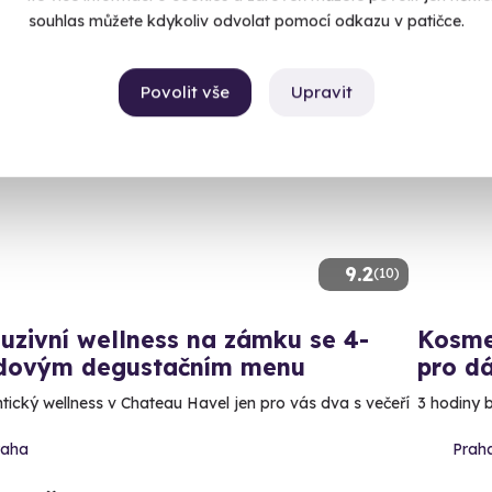
souhlas můžete kdykoliv odvolat pomocí odkazu v patičce.
Povolit vše
Upravit
Novin
9.2
(10)
uzivní wellness na zámku se 4-
Kosme
dovým degustačním menu
pro d
ický wellness v Chateau Havel jen pro vás dva s večeří
3 hodiny 
raha
Prah