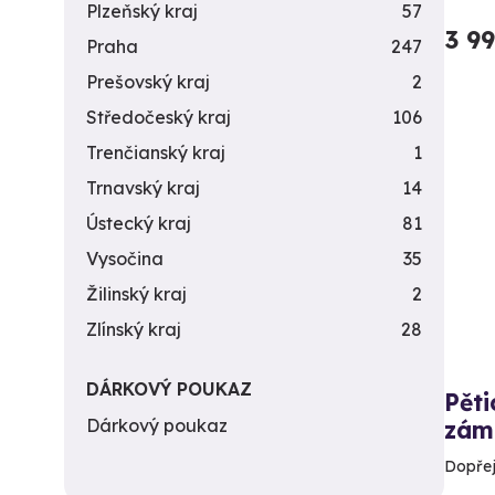
Plzeňský kraj
57
3 9
Praha
247
Prešovský kraj
2
Středočeský kraj
106
Trenčianský kraj
1
Trnavský kraj
14
Ústecký kraj
81
Vysočina
35
Žilinský kraj
2
Zlínský kraj
28
DÁRKOVÝ POUKAZ
Pět
Dárkový poukaz
zám
Dopřej