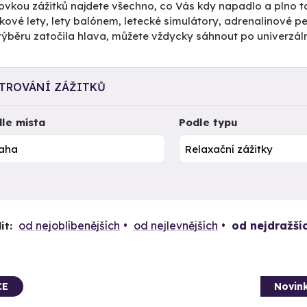
ovkou zážitků najdete všechno, co Vás kdy napadlo a plno to
kové lety, lety balónem, letecké simulátory, adrenalinové 
výběru zatočila hlava, můžete vždycky sáhnout po univerzál
LTROVÁNÍ ZÁŽITKŮ
le místa
Podle typu
od nejoblíbenějších
od nejlevnějších
od nejdražší
it:
CE
Novin