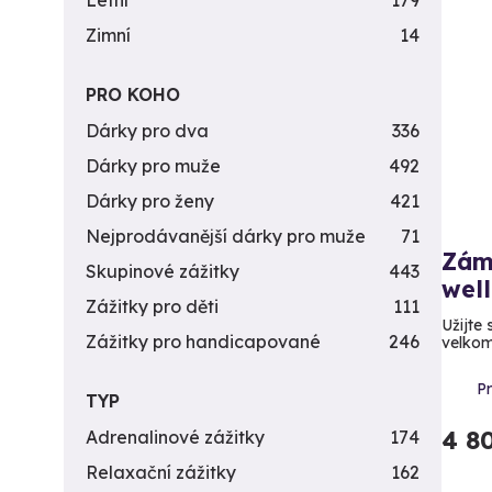
Letní
179
Zimní
14
PRO KOHO
Dárky pro dva
336
Dárky pro muže
492
Dárky pro ženy
421
Nejprodávanější dárky pro muže
71
Zám
Skupinové zážitky
443
wel
Zážitky pro děti
111
Užijte
Zážitky pro handicapované
246
velkom
P
TYP
4 8
Adrenalinové zážitky
174
Relaxační zážitky
162