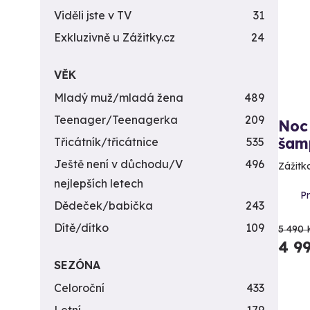
Viděli jste v TV
31
Exkluzivně u Zážitky.cz
24
VĚK
Mladý muž/mladá žena
489
Teenager/Teenagerka
209
Noc 
šam
Třicátník/třicátnice
535
Ještě není v důchodu/V
496
Zážitk
nejlepších letech
P
Dědeček/babička
243
Dítě/dítko
109
5 490 
4 9
SEZÓNA
Celoroční
433