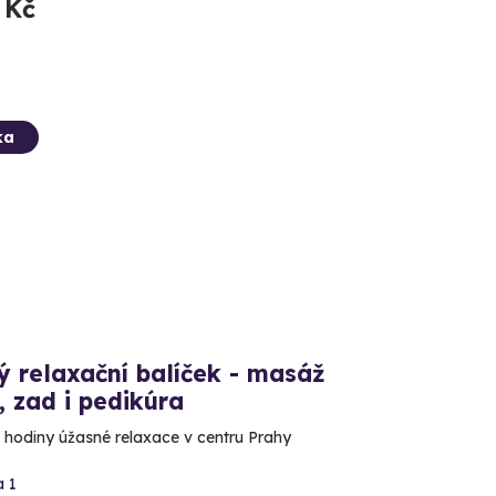
 Kč
ka
 relaxační balíček - masáž
 zad i pedikúra
3 hodiny úžasné relaxace v centru Prahy
a 1