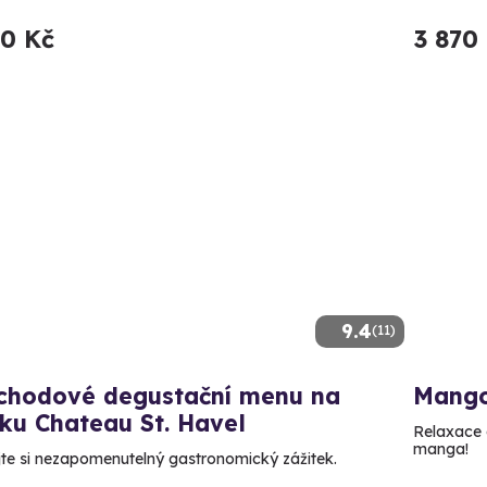
90 Kč
3 870
9.4
(11)
ichodové degustační menu na
Mango
ku Chateau St. Havel
Relaxace 
manga!
te si nezapomenutelný gastronomický zážitek.