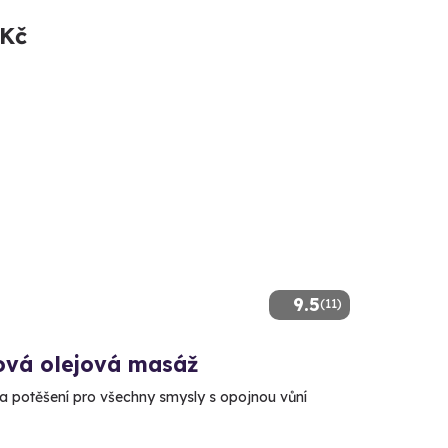
 Kč
9.5
(11)
vá olejová masáž
a potěšení pro všechny smysly s opojnou vůní