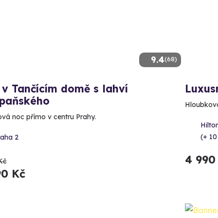
9.4
(68)
v Tančícím domě s lahví
Luxus
paňského
Hloubková 
ová noc přímo v centru Prahy.
Hilto
(+ 10
raha 2
4 990
Kč
90 Kč