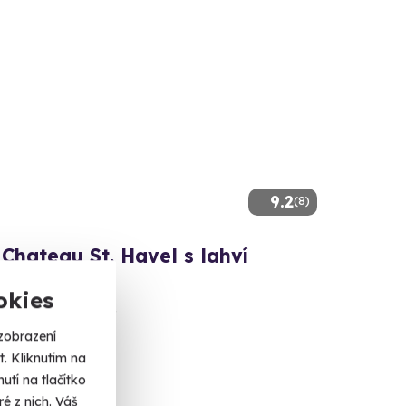
9.2
(8)
Chateau St. Havel s lahví
ňského
okies
romantika pro dva.
zobrazení
a
. Kliknutím na
tí na tlačítko
 Kč
é z nich. Váš