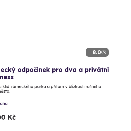
8.0
(3)
ecký odpočinek pro dva a privátní
lness
 si klid zámeckého parku a přitom v blízkosti rušného
ěsta.
raha
00 Kč