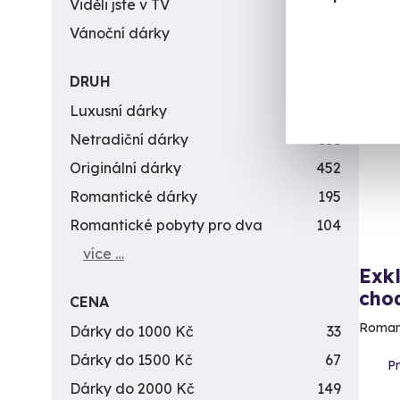
Viděli jste v TV
31
Vánoční dárky
311
DRUH
Luxusní dárky
142
Netradiční dárky
353
Originální dárky
452
Romantické dárky
195
Romantické pobyty pro dva
104
více …
Exkl
cho
CENA
Romant
Dárky do 1000 Kč
33
Dárky do 1500 Kč
67
P
Dárky do 2000 Kč
149