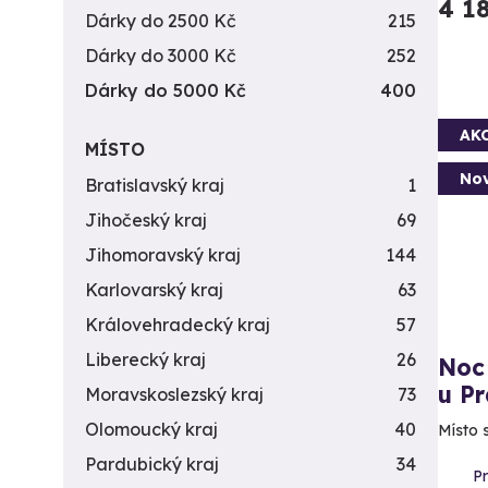
4 1
Dárky do 2500 Kč
215
Dárky do 3000 Kč
252
Dárky do 5000 Kč
400
AK
MÍSTO
Nov
Bratislavský kraj
1
Jihočeský kraj
69
Jihomoravský kraj
144
Karlovarský kraj
63
Královehradecký kraj
57
Liberecký kraj
26
Noc
u P
Moravskoslezský kraj
73
Olomoucký kraj
40
Místo 
Pardubický kraj
34
P