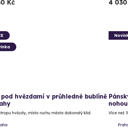
80 Kč
4 030
CE
Novin
inka
 pod hvězdami v průhledné bublině
Pánský
rahy
nohou,
stropu hvězdy, místo ruchu města dokonalý klid.
Více než 
raha
Prah