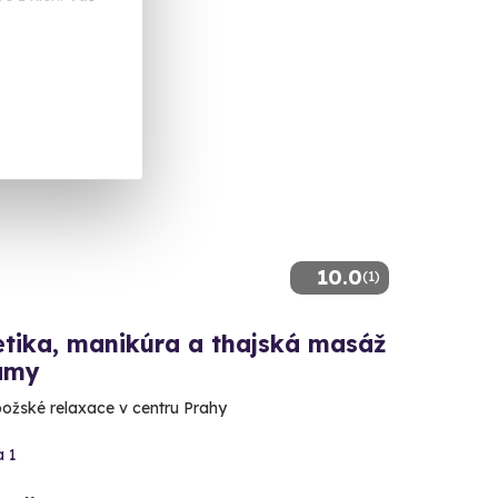
ka
10.0
(1)
tika, manikúra a thajská masáž
ámy
božské relaxace v centru Prahy
a 1